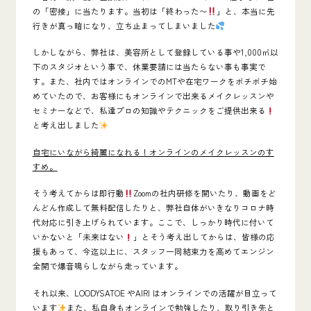
の「密接」に当たります。当初は「終わった〜
」と、本当に先
行きが真っ暗になり、立ち止まってしまいました
しかしながら、弊社は、美容所として登録している事や1,000㎡以
下のスタジオという事で、休業要請には当たらない事も事実で
す。また、社内ではオンラインでのMTや在宅ワークをボチボチ始
めていたので、お客様にもオンラインで出来るメイクレッスンや
セミナーなどで、私達プロの知識やテクニックをご提供出来る
と考え出しました
自宅にいながら綺麗になれる！オンラインのメイクレッスンのす
すめ。
そう考えてからは即行動
Zoomの社内研修を開いたり、動画をど
んどん作成して無料配信したりと、弊社自体がいきなりコロナ時
代対応に引き上げられています。ここで、しっかり時代に付いて
いかないと「未来はない
」とそう考え出してからは、皆様の応
援もあって、今迄以上に、スタッフ一同結束力を高めてエンジン
全開で爆音鳴らしながら走っています。
それ以来、LOODY
SATOE
や
AIRI
はオンラインでの活躍が目立って
います
また、私自身もオンラインで勉強したり、取り引き先と