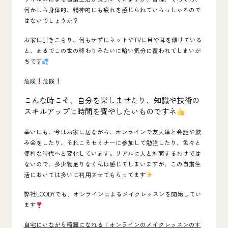
何かしら身体的、精神的にも疲れを感じられていらっしゃるので
はないでしょうか？
お家に引きこもり、何もせずにネットやTVに目や耳を傾けている
と、まるでこの世の終わりみたいに暗い気分に覆われてしまいが
ちです
危険
危険
こんな時こそ、自分を楽しませたり、知識や技術の
スキルアップに時間を費やしたいものですネ
幸いにも、今はお家に居ながら、オンラインで友人達と会話や飲
み会をしたり、それこそセミナーに参加して勉強したり、色々と
便利な時代へと変化しています。リアルに人と対面するわけでは
ないので、多少物足りなく私は感じてしまいますが、この自粛生
活においては多いに利用させてもらってます
弊社LOODYでも、オンラインによるメイクレッスンを開始してい
ます
自宅にいながら綺麗になれる！オンラインのメイクレッスンのす