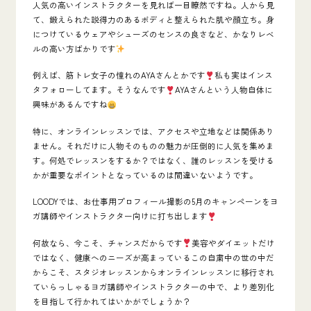
人気の高いインストラクターを見れば一目瞭然ですね。人から見
て、鍛えられた説得力のあるボディと整えられた肌や顔立ち。身
につけているウェアやシューズのセンスの良さなど、かなりレベ
ルの高い方ばかりです
例えば、筋トレ女子の憧れのAYAさんとかです
私も実はインス
タフォローしてます。そうなんです
AYAさんという人物自体に
興味があるんですね
特に、オンラインレッスンでは、アクセスや立地などは関係あり
ません。それだけに人物そのものの魅力が圧倒的に人気を集めま
す。何処でレッスンをするか？ではなく、誰のレッスンを受ける
かが重要なポイントとなっているのは間違いないようです。
LOODYでは、お仕事用プロフィール撮影の5月のキャンペーンをヨ
ガ講師やインストラクター向けに打ち出します
何故なら、今こそ、チャンスだからです
美容やダイエットだけ
ではなく、健康へのニーズが高まっているこの自粛中の世の中だ
からこそ、スタジオレッスンからオンラインレッスンに移行され
ていらっしゃるヨガ講師やインストラクターの中で、より差別化
を目指して行かれてはいかがでしょうか？