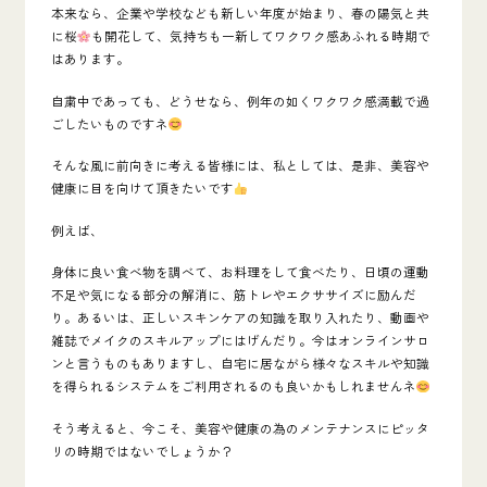
本来なら、企業や学校なども新しい年度が始まり、春の陽気と共
に桜
も開花して、気持ちも一新してワクワク感あふれる時期で
はあります。
自粛中であっても、どうせなら、例年の如くワクワク感満載で過
ごしたいものですネ
そんな風に前向きに考える皆様には、私としては、是非、美容や
健康に目を向けて頂きたいです
例えば、
身体に良い食べ物を調べて、お料理をして食べたり、日頃の運動
不足や気になる部分の解消に、筋トレやエクササイズに励んだ
り。あるいは、正しいスキンケアの知識を取り入れたり、動画や
雑誌でメイクのスキルアップにはげんだり。今はオンラインサロ
ンと言うものもありますし、自宅に居ながら様々なスキルや知識
を得られるシステムをご利用されるのも良いかもしれませんネ
そう考えると、今こそ、美容や健康の為のメンテナンスにピッタ
リの時期ではないでしょうか？