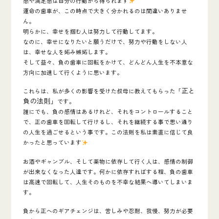
感や満足感は自分の行動から得られます
運命の歯車が、この時点で大きく分かれるのは間違いありませ
ん。
明らかに、幸せを掴む人は努力して行動してます。
なのに、幸せになりたいと願うだけで、努力や行動をしない人
は、幸せな人を妬み嫉妬します。
そして益々、負の歯車に回転をかけて、どんどん人生を不本意な
方向に加速して行くように思います。
正と
これらは、私が多くの影響を受けた叔母に教えてもらった
「
負の法則」
です。
誰にでも、負の感情はあるけれど、それをコントロールすること
で、正の歯車を回転して行けるし、それを継続する事で思い通り
の人生を過ごせるという事です。この法則を私は素直に信じて良
かったと思っています
お酒やギャンブル、そして薬物に依存して行く人は、感情の制御
が出来なくなった人達です。何かに依存すればする程、負の歯車
は高速で回転して、人生そのものを不幸な結果へ導いてしまいま
す。
負から正へのギアチェンジは、苦しみや忍耐、我慢、努力が必要