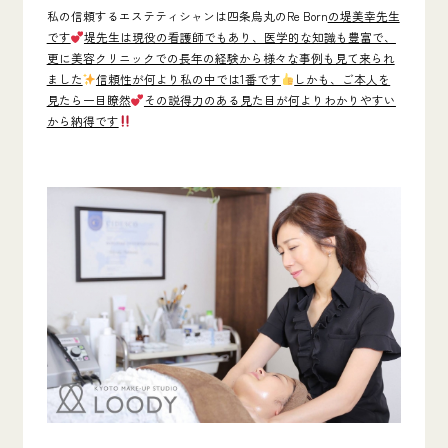
私の信頼するエステティシャンは四条烏丸の
Re Born
の堤美幸先生
です
堤先生は現役の看護師でもあり、医学的な知識も豊富で、
更に美容クリニックでの長年の経験から様々な事例も見て来られ
ました
信頼性が何より私の中では1番です
しかも、ご本人を
見たら一目瞭然
その説得力のある見た目が何よりわかりやすい
から納得です