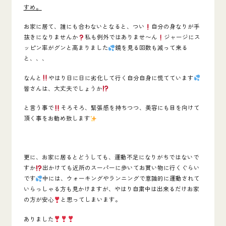
すめ。
お家に居て、誰にも合わないとなると、つい
自分の身なりが手
抜きになりませんか
私も例外ではありませ〜ん
ジャージにス
ッピン率がグンと高まりました
鏡を見る回数も減って来る
と、、、
なんと
やはり日に日に劣化して行く自分自身に慌てています
皆さんは、大丈夫でしょうか
と言う事で
そろそろ、緊張感を持ちつつ、美容にも目を向けて
頂く事をお勧め致します
更に、お家に居るとどうしても、運動不足になりがちではないで
すか
出かけても近所のスーパーに歩いてお買い物に行くぐらい
です
中には、ウォーキングやランニングで意識的に運動されて
いらっしゃる方も見かけますが、やはり自粛中は出来るだけお家
の方が安心
と思ってしまいます。
ありました