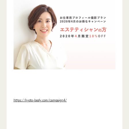
https://kyoto-loody.com/campaign4/