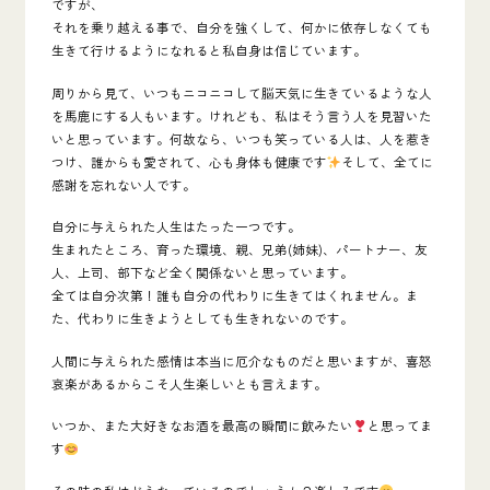
ですが、
それを乗り越える事で、自分を強くして、何かに依存しなくても
生きて行けるようになれると私自身は信じています。
周りから見て、いつもニコニコして脳天気に生きているような人
を馬鹿にする人もいます。けれども、私はそう言う人を見習いた
いと思っています。何故なら、いつも笑っている人は、人を惹き
つけ、誰からも愛されて、心も身体も健康です
そして、全てに
感謝を忘れない人です。
自分に与えられた人生はたった一つです。
生まれたところ、育った環境、親、兄弟(姉妹)、パートナー、友
人、上司、部下など全く関係ないと思っています。
全ては自分次第！誰も自分の代わりに生きてはくれません。ま
た、代わりに生きようとしても生きれないのです。
人間に与えられた感情は本当に厄介なものだと思いますが、喜怒
哀楽があるからこそ人生楽しいとも言えます。
いつか、また大好きなお酒を最高の瞬間に飲みたい
と思ってま
す