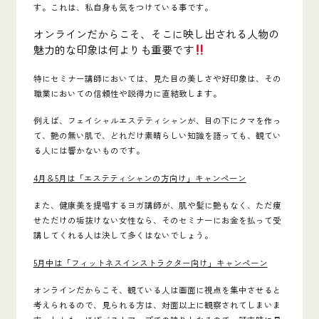
す。これは、私自身も気をつけている事です。
オンラインだからこそ、そこに映し出される人物の
魅力的な印象は何よりも重要です
特にセミナー講師においては、見た目の美しさや好印象は、その
職業においての信頼性や説得力に直結致します。
例えば、フェイシャルエステティシャンが、目の下にクマを作っ
て、艶の無い肌で、どれだけ素晴らしい知識を語っても、観てい
る人には響かないものです。
4月＆5月は「エステティシャンの方向け」キャンペーン
また、健康美を提唱するヨガ講師が、肌や髪に艶もなく、ただ痩
せただけの垢抜けない女性なら、そのセミナーにお金を払って受
講してくれる人は決して多くはないでしょう。
5月中は「フィットネスインストラクター向け」キャンペーン
オンラインだからこそ、観ている人は画面に視点を集中させると
考えられるので、見られる方は、対面以上に観察されてしまいま