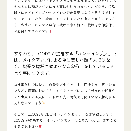
す。しかも、ほぼバストアップでの映りとなるので、話す時に見
られるのは顔がメインになる事は避けられません。だから、今迄
以上にメイクアップやヘアアレンジが重要になると言えるでしょ
う。そして、ただ、綺麗にメイクしていたら良いと言うのではな
く、私達がこれまでに発信し続けて来た様に、戦略的な印象作り
が必要とされるのです
すなわち、LOODY が提唱する「オンライン美人」と
は、メイクアップによる単に美しい顔の人ではな
く、職業や職種に効果的な印象作りをしている人と
言う事になります。
お仕事だけではなく、恋愛やプライベート、面接やオーディショ
ンなどの場面においても、メイクアップによって効果的な印象作
りが出来ている人は、これから先の時代でも間違いなく勝利する
人となるでしょう
そこで、LOODY
SATOE
がオンラインセミナーを開催致します！
LOODY が提唱する「オンライン美人」
になりたい人は、是非こち
らをご覧下さい