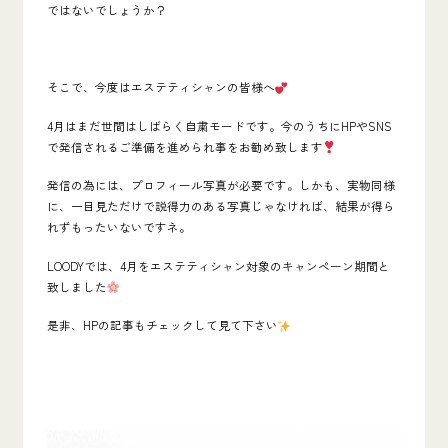
ではないでしょうか？
そこで、今度はエステティシャンの皆様へ
4月はまだ世間はしばらく自粛モードです。今のうちにHPやSNS
で発信されるご準備を進められ事をお勧め致します
発信の為には、プロフィール写真が必要です。しかも、実物同様
に、一目見ただけで説得力のある写真じゃなければ、結果が得ら
れずもったいないですネ。
LOODYでは、4月をエステティシャン対象のキャンペーン期間と
致しました
是非、HPの記事もチェックして見て下さい