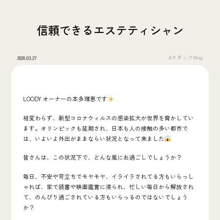
信頼できるエステティシャン
#スタッフBlog
2020.03.27
LOODY オーナーの本多理恵です
相変わらず、新型コロナウィルスの感染拡大が世界を脅かしてい
ます。オリンピックも延期され、日本も人の接触の多い都市で
は、いよいよ外出がままならい状況となって来ました
皆さんは、この状況下で、どんな風にお過ごしでしょうか？
毎日、不安や苛立ちでモヤモヤ、イライラされてる方もいらっし
ゃれば、家で読書や映画鑑賞に浸られ、忙しい毎日から解放され
て、のんびり過ごされている方もいらっるのではないでしょう
か？