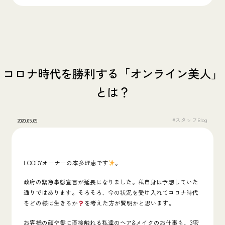
コロナ時代を勝利する「オンライン美人」
とは？
#スタッフBlog
2020.05.09
LOODYオーナーの本多理恵です
。
政府の緊急事態宣言が延長になりました。私自身は予想していた
通りではあります。そろそろ、今の状況を受け入れて
コロナ時代
をどの様に生きるか
を考えた方が賢明かと思います。
お客様の顔や髪に直接触れる私達のヘア&メイクのお仕事も、3密