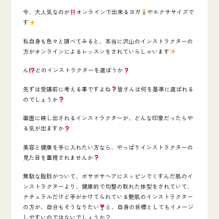
今、大人気なのが
オンラインで出来るヨガ
やエクササイズで
す
私自身も色々と調べてみると、本当に沢山のインストラクターの
方がオンラインによるレッスンをされていらしゃいます
ん
どのインストラクターを選ぼうか
先ずは受講前に考える事ですよね
皆さんは何を基準に選ばれる
のでしょうか
画面に映し出されるインストラクターが、どんな印象だったらや
る気が出ますか
美容と健康を手に入れたい方なら、やっぱりインストラクターの
見た目を重視されませんか
無駄な脂肪がついて、ボサボサヘアにスッピンでくすんだ肌のイ
ンストラクターより、健康的で均整の取れた体型をされていて、
ナチュラルだけど手がかけてられている艶肌のインストラクター
の方が、自分もそうなりたい
と、自身の目標としてもイメージ
しやすいのではないでしょうか？