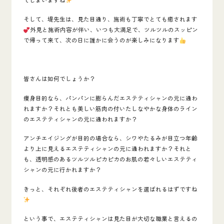
そして、堤先生は、見た目通り、施術も丁寧でとても癒されます
外見と施術内容が伴い、いつも大満足で、ツルツルのスッピン
で帰って来て、次の日に誰かに会うのが楽しみになります
皆さんは如何でしょうか？
痩身目的なら、パンパンに膨らんだエステティシャンの元に通わ
れますか？それとも美しい筋肉の付いたしなやかな身体のライン
のエステティシャンの元に通われますか？
アンチエイジングが目的の場合なら、シワやたるみが目立つ年齢
より上に見えるエステティシャンの元に通われますか？それと
も、透明感のあるツルツルピカピカのお肌の若々しいエステティ
シャンの元に行かれますか？
きっと、それぞれ後者のエステティシャンを選ばれるはずですね
という事で、
エステティシャンは見た目が大切な職業
と言えるの