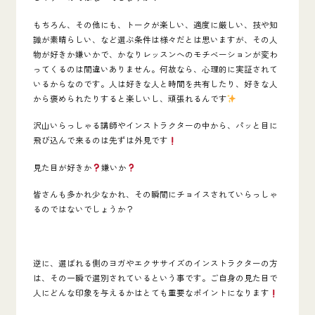
もちろん、その他にも、トークが楽しい、適度に厳しい、技や知
識が素晴らしい、など選ぶ条件は様々だとは思いますが、その人
物が好きか嫌いかで、かなりレッスンへのモチベーションが変わ
ってくるのは間違いありません。何故なら、心理的に実証されて
いるからなのです。人は好きな人と時間を共有したり、好きな人
から褒められたりすると楽しいし、頑張れるんです
沢山いらっしゃる講師やインストラクターの中から、パッと目に
飛び込んで来るのは先ずは外見です
見た目が好きか
嫌いか
皆さんも多かれ少なかれ、その瞬間にチョイスされていらっしゃ
るのではないでしょうか？
逆に、選ばれる側のヨガやエクササイズのインストラクターの方
は、その一瞬で選別されているという事です。ご自身の見た目で
人にどんな印象を与えるかはとても重要なポイントになります