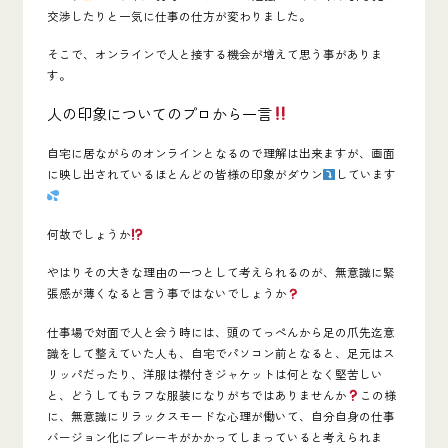
交渉したりと一気に仕事の仕方が変わりました。
そこで、オンラインで人と接する機会が増えて思う事がありま
す。
人の印象についてのプロから一言
自宅に居ながらのオンラインとなるので理解は出来ますが、画面
に映し出されているほとんどの皆様の印象がダウン
しています
何故でしょうか
やはりその大きな理由の一つとして考えられるのが、
無意識に
緊
張感が薄くなる
と言う事ではないでしょうか
仕事場で対面で人と会う時には、頭のてっぺんから足の爪先迄意
識をして整えていた人も、自宅でパソコン前となると、足元はス
リッパだったり、洋服は襟付きジャケットは何となく堅苦しい
と、どうしてもラフな服装になりがちではありませんか
この様
に、無意識にリラックスモードな心理が働いて、自分自身の仕事
バージョン化にブレーキがかかってしまっていると考えられま