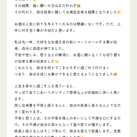
その結果、強い願いの方はまだ叶わず
その代わり、自分自身に関しては満足出来る結果となりました
お酒は人生に彩りを与えてくれるのは間違いないです。ただ、上
手に付き合う事が大切だと思います。
私は丸一年、大好きなお酒を目の前にコントロールする事が出
来、自分に自信が持てました。
不安や悲しみ、怒りなどの解消に、お酒に頼らなくても切り替え
が出来る事が出来ました
これからも、自分を何かでごまかさずに過ごせて行ける！
つまり、自分を信じる事ができると思えるようになりました
人生を幸せに過ごす人を見ていると、
やっぱり全てにおいてポジティブ思考な人が圧倒的に多いと思い
ます。
同じ出来事を不幸と捉える人と、自分の成長と捉える人とでは大
きく変わります。
不幸と思う人は、その不幸を他人のせいにして不満を口にするだ
け。その不満が自分の耳から入って益々怒りが増大します。
成長と捉える人はそこで学んで、自分を変えて前進します。充実