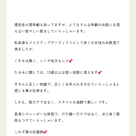
堤先生の実年齢も知ってますが、とてもそんな年齢のお肌には見
えない若々しい肌をしていらっしゃいます。
私自身もメイクアップアーティストとして多くの女性のお肌見て
来ましたが、
くすみは無く、シミや毛穴もレス
たるみに関しては、10歳以上は若い状態に見えます
きちんと正しい知識で、正しくお手入れをされていらっしゃると
感じる事が出来ます。
しかも、肌だけではなく、スタイルも抜群で美しいです。
長身にスレンダーな体型で、だだ細いだけではなく、ほど良く筋
肉もつけていらっしゃいます。
これぞ美の伝道師