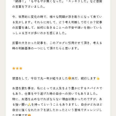
「納得！」「もやもやが無くなった」「スッキリした」など感謝
の言葉を下さいました。
今、世界的に変化の時で、様々な問題が浮き彫りになって来てい
る気がします。それらに対して、どう考え判断して行くか？記事
の反響を通して、如何に生きることへの不安や迷いを抱いていら
っしゃる方々が多いのかを感じました。
反響の大きかった記事を、このブログに引用させて頂き、考える
時の判断基準の一つにして頂けたらと思います。
禁酒をして、今日で丸一年が経ちました
未だ、続行します
お酒を飲む事は、私にとっては人生をより豊かにするスパイスで
もあり、仕事をやり遂げた時の自分への労いでもありました。
特に、お酒を止めなければならない理由は無かったのですが、あ
る強い願い
を持ってということもありますし、自分がどれほど
自分に強くなれたか？を試したかったという意味でチャレンジし
た次第です