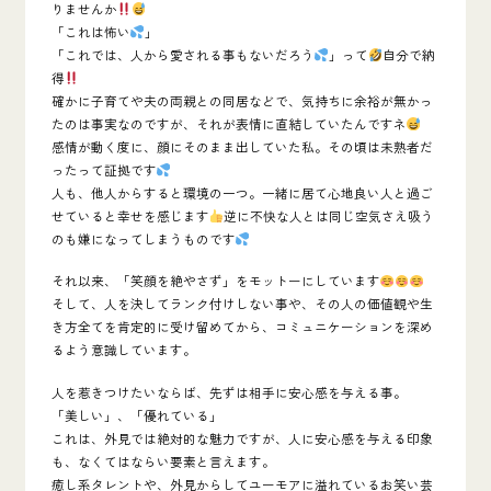
りませんか
「これは怖い
」
「これでは、人から愛される事もないだろう
」って
自分で納
得
確かに子育てや夫の両親との同居などで、気持ちに余裕が無かっ
たのは事実なのですが、それが表情に直結していたんですネ
感情が動く度に、顔にそのまま出していた私。その頃は未熟者だ
ったって証拠です
人も、他人からすると環境の一つ。一緒に居て心地良い人と過ご
せていると幸せを感じます
逆に不快な人とは同じ空気さえ吸う
のも嫌になってしまうものです
それ以来、「
笑顔を絶やさず
」をモットーにしています
そして、人を決してランク付けしない事や、その人の価値観や生
き方全てを肯定的に受け留めてから、コミュニケーションを深め
るよう意識しています。
人を惹きつけたいならば、
先ずは相手に安心感を与える事。
「美しい」、「優れている」
これは、外見では絶対的な魅力ですが、人に安心感を与える印象
も、なくてはならい要素と言えます。
癒し系タレントや、外見からしてユーモアに溢れているお笑い芸