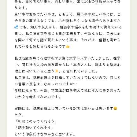
事も、おめでたい事も、悲しい事も、常に沢山の情報が入って参
ります。
良い事やおめでたい事は、ともかく、悪い事や悲しい事には、自
分自身の事ではなくても、心が折れそうになる場合もありますネ
でも、知人や友人から、相談事や悩みを打ち明けて貰えている
事に、私自身喜びを感じる事が出来ます。何故ならば、自分に心
を開いて何でも話て貰えるという事は、それだけ、信頼を寄せら
れていると感じられるからです
私は42歳の時に
心理学
を学ぶ為に大学へ入学いたしました。在学
中、同じ社会人枠の学友達からは「
本多さんは、誰よりも臨床心
理士に向いていると思う
」と言われていました。
私自身は、臨床心理士を目指していたわけではないので、特にそ
の言葉に反応はしなかったのですが•••
今頃になって、何故、学友達が口を揃えて私にそんな事を言った
のか？を考えてみたのです。
実際には、臨床心理士に向いている訳では無いとは思います
ただ、
「相談にのってくれそう」
「話を聴いてくれそう」
という印象だけなのかなと思います。