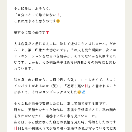
その印象は、おそらく、
「
自分にとって敵ではない
」
これに尽きると思うのです
要するに
安心感
です
人は危険だと感じる人には、決して近づこうとはしません。
だか
らこそ、第一印象が大切なのです。その人を見た瞬間に、次にコ
ミュニケーションを取るべき相手か、そうでないかを判断するわ
けです。しかも、その判断基準は87%が外見からの情報だと言わ
れています。
私自身、若い頃から、大柄で目力も強く、口も大きくて、人より
インパクトがあるのか（笑）、「近寄り難い
」と言われること
が多くて、それがコンプレックスでした
そんな私が自分で習得したのは、
常に笑顔で接する事
です。
確かに、
笑顔
がなかった時代は、家族や子供達でさえ、私の顔色
をうかがいながら、遠巻きに私の事を見ていました。
ある日、ふと鏡に写った自分の表情を見た時、愕然としたのです
何とも不機嫌そうで近寄り難い無表情の私が写っているではあ