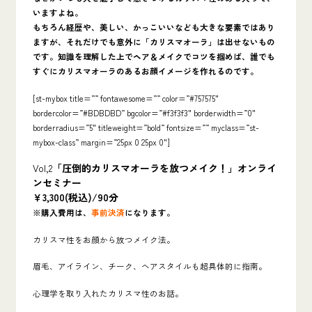
いますよね。
もちろん経歴や、美しい、かっこいいなども大きな要素ではあり
ますが、それだけでも意外に「カリスマオーラ」は出せないもの
です。知識を理解した上でヘア＆メイクでコツを掴めば、誰でも
すぐにカリスマオーラのあるお顔イメージを作れるのです。
[st-mybox title=”” fontawesome=”” color=”#757575″
bordercolor=”#BDBDBD” bgcolor=”#f3f3f3″ borderwidth=”0″
borderradius=”5″ titleweight=”bold” fontsize=”” myclass=”st-
mybox-class” margin=”25px 0 25px 0″]
Vol,2
「圧倒的カリスマオーラを放つメイク！」オンライ
ンセミナー
￥3,300(税込)/90分
※購入費用は、
事前決済
になります。
カリスマ性をお顔から放つメイク法。
眉毛、アイライン、チーク、ヘアスタイルも超具体的に指南。
心理学を取り入れたカリスマ性のお話。