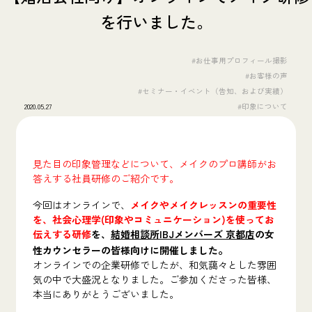
を行いました。
#お仕事用プロフィール撮影
#お客様の声
#セミナー・イベント（告知、および実績）
2020.05.27
#印象について
見た目の印象管理などについて、メイクのプロ講師がお
答えする社員研修のご紹介です。
今回はオンラインで、
メイクやメイクレッスンの重要性
を、社会心理学(印象やコミュニケーション)を使ってお
伝えする研修
を、
結婚相談所IBJメンバーズ 京都店
の女
。
性カウンセラーの皆様向けに開催しました
オンラインでの企業研修でしたが、和気藹々とした雰囲
気の中で大盛況となりました。ご参加くださった皆様、
本当にありがとうございました。