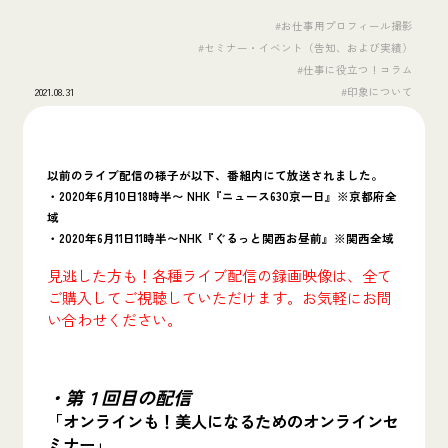
#お仕事用プロフィール撮影
#セミナー・イベント（告知、および実績）
#仕事に役立つ！コラム
2021.08.31
#印象について
以前のライブ配信の様子が以下、番組内にて放送されました。
・2020年6月10日18時半〜 NHK『ニュース630京一日』※京都府全
域
・2020年6月11日11時半〜NHK『ぐるっと関西お昼前』※関西全域
見逃した方も！各種ライブ配信の録画映像は、全て
ご購入してご視聴していただけます。お気軽にお問
い合わせください。
・第１回目の配信
「オンラインも！美人になるためのオンラインセ
ミナー」