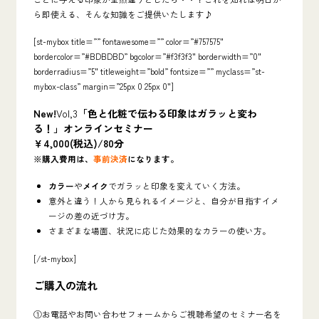
ら即使える、そんな知識をご提供いたします♪
[st-mybox title=”” fontawesome=”” color=”#757575″
bordercolor=”#BDBDBD” bgcolor=”#f3f3f3″ borderwidth=”0″
borderradius=”5″ titleweight=”bold” fontsize=”” myclass=”st-
mybox-class” margin=”25px 0 25px 0″]
New!
Vol,3
「色と化粧で伝わる印象はガラッと変わ
る！」オンラインセミナー
￥4,000(税込)/80分
※購入費用は、
事前決済
になります。
カラー
や
メイク
でガラッと印象を変えていく方法。
意外と違う！人から見られるイメージと、自分が目指すイメ
ージの差の近づけ方。
さまざまな場面、状況に応じた効果的なカラーの使い方。
[/st-mybox]
ご購入の流れ
①お電話やお問い合わせフォームからご視聴希望のセミナー名を