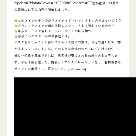
bgcolor=”#fafafa” color=”#000000″ iconsize=””]
歯科医院にお勤め
の皆様に以下の内容で開催しました。
なぜメイクを学ぶのか？メイクってオシャレするものではないの？？
どういったメイクが歯科医院のスタッフとして適しているのか？
印象がここまで変わる！？パーツごとの印象操作。
最後にヘアスタイルの重要性とは。
マスクをされることが多いクリニック勤めの方は、目元や眉だけで印象
が決まってしまいますね。そのような
表情のわかりにくい状況の中で、
優しい印象を演出できれば、患者様が安心される効果
もあると考えま
す。今回は画面越しで、
講義とデモンストレーションをし、各自重要な
ポイントの実践もして頂きました。[/st-cmemo]