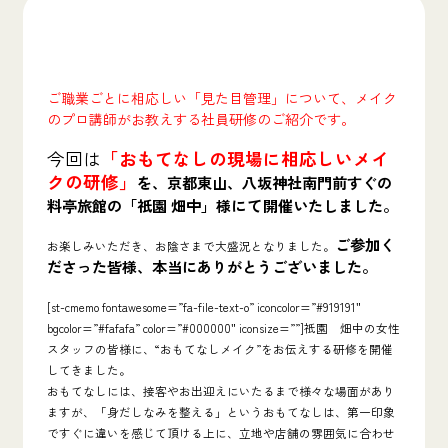
ご職業ごとに相応しい「見た目管理」について、メイク
のプロ講師がお教えする社員研修のご紹介です。
今回は
「おもてなしの現場に相応しいメイ
クの研修」
を、京都東山、八坂神社南門前すぐの
料亭旅館の「祇園 畑中」様
にて
開催いたしました。
ご参加く
お楽しみいただき、お陰さまで大盛況となりました。
ださった皆様、本当にありがとうございました。
[st-cmemo fontawesome=”fa-file-text-o” iconcolor=”#919191″
bgcolor=”#fafafa” color=”#000000″ iconsize=””]祇園 畑中の女性
スタッフの皆様に、
“おもてなしメイク”をお伝えする研修
を開催
してきました。
おもてなしには、接客やお出迎えにいたるまで様々な場面があり
ますが、「身だしなみを整える」というおもてなしは、
第一印象
ですぐに違いを感じて頂ける
上に、
立地や店舗の雰囲気に合わせ