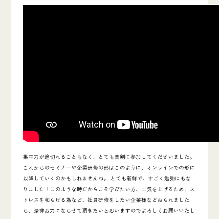
集中力が途切れることもなく、とても真剣に参加してくださいました。
これからのセミナーや企業研修の形はこのように、オンラインでの形に
以降していくのかもしれませんね。 とても新鮮で、すごく勉強にもな
りました！
このような時だからこそ学びたい方、士気を上げるため、ス
トレスを和らげる為など、社員研修をしたい企業様などおられました
ら、是非お力にならせて頂きたいと思いますのでよろしくお願いいたし