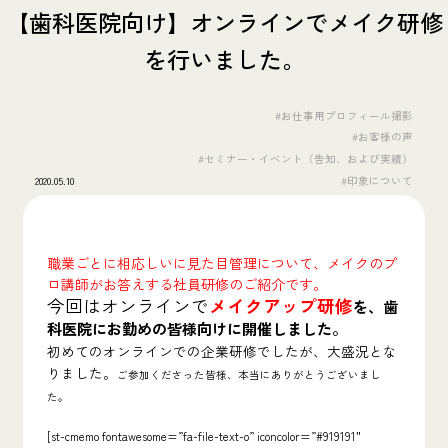
【歯科医院向け】オンラインでメイク研修
を行いました。
#お仕事用プロフィール撮影
#お客様の声
#セミナー・イベント（告知、および実績）
2020.05.10
#印象について
職業ごとに相応しいに見た目管理について、メイクのプ
ロ講師がお答えする社員研修のご紹介です。
今回はオンラインで
メイクアップ研修
を、歯
科医院にお勤めの皆様向けに開催しました
。
初めてのオンラインでの企業研修でしたが、大盛況とな
りました。
ご参加くださった皆様、本当にありがとうございまし
た。
[st-cmemo fontawesome=”fa-file-text-o” iconcolor=”#919191″