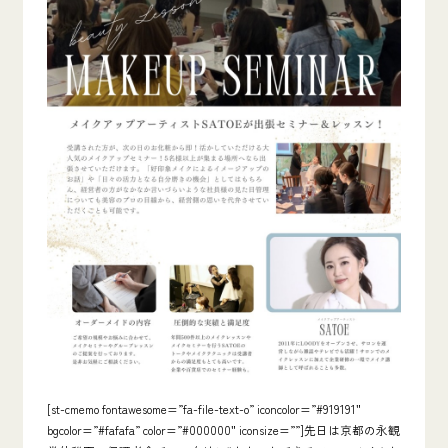
[st-cmemo fontawesome=”fa-file-text-o” iconcolor=”#919191″
bgcolor=”#fafafa” color=”#000000″ iconsize=””]先日は京都の永観