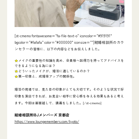
[st-cmemo fontawesome=”fa-file-text-o” iconcolor=”#919191″
bgcolor=”#fafafa” color=”#000000″ iconsize=””]結婚相談所のカウ
ンセラーの
皆様に、以下の内容などをお伝えしました。
メイクの重要性の知識を高め、会員様へ説得力を持ってアドバイスを
できるようになる為には？
どういったメイクが、婚活に適しているのか？
第一印象と、成婚率アップの関係性。
婚活の現場では、見た目の印象がとても大切です。そのような状況で
好
印象を演出できれば、お見合い相手に安心感を与える効果
もあると考え
ます。今回は画面越しで、講義をしました。[/st-cmemo]
結婚相談所IBJメンバーズ 京都店
https://www.loungemembers.com/kyoto/