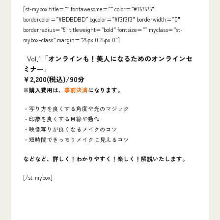
[st-mybox title=”” fontawesome=”” color=”#757575″
bordercolor=”#BDBDBD” bgcolor=”#f3f3f3″ borderwidth=”0″
borderradius=”5″ titleweight=”bold” fontsize=”” myclass=”st-
mybox-class” margin=”25px 0 25px 0″]
Vol,1
「オンラインも！美人になるためのオンラインセ
ミナー」
￥2,200(税込)/90分
※購入費用は、
事前決済
になります。
・写り方を良くする角度や光のマジック
・印象を良くする目線や動作
・映像写りが良くなるメイクのコツ
・短時間できっちりメイクに見えるコツ
などなど、詳しく！わかりやすく！楽しく！解説いたします。
[/st-mybox]