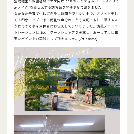
堂幼稚園の保護者会でママ向けに
“ささっとできるベースメイクと
眉メイク”をお伝えする講習会
を開催させて頂きました。
なかなか子育て中はご自身に時間を使えない中で、ささっと美し
く！印象アップできて尚且つ自分のことも大切にもして頂けるよ
うにできる事を具体的にお伝えしてまいりました。講義デモンス
トレーションに加え、ワークショップを実施し、お一人ずつに重
要なポイントの実践もして頂きました。[/st-cmemo]