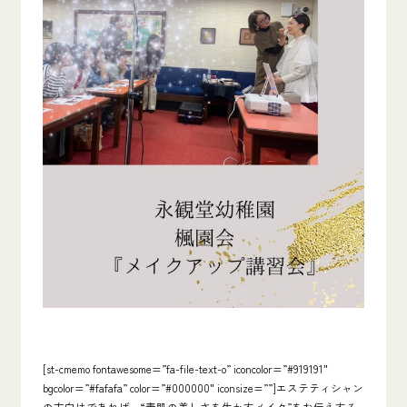
[st-cmemo fontawesome=”fa-file-text-o” iconcolor=”#919191″
bgcolor=”#fafafa” color=”#000000″ iconsize=””]エステティシャン
の方向けであれば、
“素肌の美しさを生かすメイク”をお伝えする