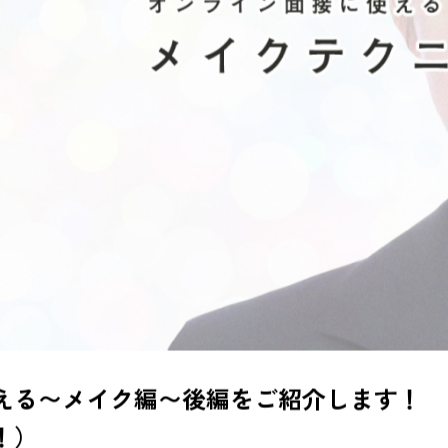
える〜メイク編〜
後編
をご紹介します！
！）