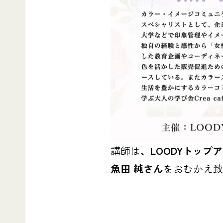
講師は
、LOODYトップ
魚田 純さん
をおむかえ致