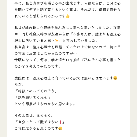
事に、私自身喜びを感じる事が出来ます。何故ならば、自分に心
を開いて何でも話て貰えるという事は、それだけ、信頼を寄せら
れていると感じられるからです
私は42歳の時に
心理学
を学ぶ為に大学へ入学いたしました。在学
中、同じ社会人枠の学友達からは「
本多さんは、誰よりも臨床心
理士に向いていると思う
」と言われていました。
私自身は、臨床心理士を目指していたわけではないので、特にそ
の言葉に反応はしなかったのですが•••
今頃になって、何故、学友達が口を揃えて私にそんな事を言った
のか？を考えてみたのです。
実際には、臨床心理士に向いている訳では無いとは思います
ただ、
「相談にのってくれそう」
「話を聴いてくれそう」
という印象だけなのかなと思います。
その印象は、おそらく、
「
自分にとって敵ではない
」
これに尽きると思うのです