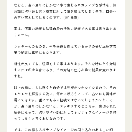
などと、占い通りに行かない事で生じるネガティブな感情を、無
意識に占い師と言う職業に対して置き換えてしまう事で、自分へ
の言い訳としてしまうのです。(※1 投影)
実は、何事の結果も私達自身の行動の結果である事は言う迄もあ
りません。
ラッキーそのものを、何を幸運と捉えているか？の受け止め方次
第で結果は真逆にもなります。
相性が良くても、喧嘩をする事はあります。そんな時にどう対処
するかは私達自身であり、その対処の仕方次第で結果は変わりま
すね。
以上の様に、人は迷うと自分では判断がつかなくなるので、その
モヤモヤを解消する為に、何かに頼ろうとして、占いにも興味が
湧いてきます。誰にでもある経験ではないでしょうか？ところ
が、占い通りに行かないと、スッキリするどころか、裏切られた
気分になって、占いや占い師に対してネガティブなイメージを持
ってしまうと言うわけなのです。
では、この様なネガティブなイメージの刷り込みのある占い師