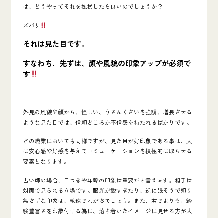
は、どうやってそれを払拭したら良いのでしょうか？
ズバリ
それは見た目です。
すなわち、先ずは、
顔や風貌の印象アップが必須で
す
外見の風貌や顔から、怪しい、うさんくさいを強調、増長させる
ような見た目では、信頼どころか不信感を持たれるばかりです。
どの職業においても同様ですが、見た目が好印象である事は、人
に安心感や好感を与えてコミュニケーションを積極的に取らせる
要素となります。
占い師の場合、目つきや年齢の印象は重要だと言えます。相手は
対面で見られる立場です。眼光が鋭すぎたり、逆に眠そうで頼り
無さげな印象は、敬遠されがちでしょう。また、若さよりも、経
験豊富さを印象付ける為に、落ち着いたイメージに見せる方が大