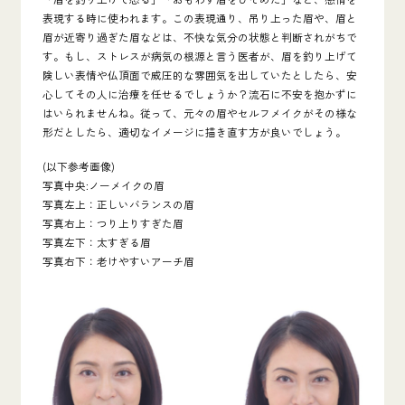
表現する時に使われます。この表現通り、吊り上った眉や、眉と
眉が近寄り過ぎた眉などは、不快な気分の状態と判断されがちで
す。もし、ストレスが病気の根源と言う医者が、眉を釣り上げて
険しい表情や仏頂面で威圧的な雰囲気を出していたとしたら、安
心してその人に治療を任せるでしょうか？流石に不安を抱かずに
はいられませんね。従って、元々の眉やセルフメイクがその様な
形だとしたら、適切なイメージに描き直す方が良いでしょう。
(以下参考画像)
写真中央:ノーメイクの眉
写真左上：正しいバランスの眉
写真右上：つり上りすぎた眉
写真左下：太すぎる眉
写真右下：老けやすいアーチ眉