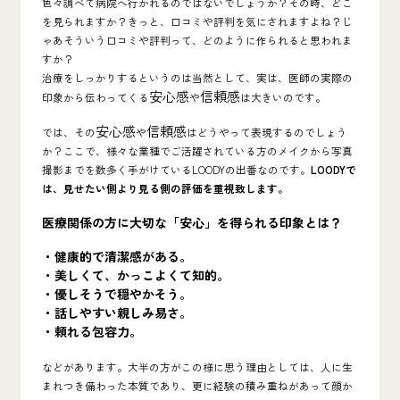
色々調べて病院へ行かれるのではないでしょうか？その時、どこ
を見られますか？きっと、口コミや評判を気にされますよね？じ
ゃあそういう口コミや評判って、どのように作られると思われま
すか？
治療をしっかりするというのは当然として、
実は、医師の実際の
安心感
信頼感
印象から伝わってくる
や
は
大きいのです
。
安心感
信頼感
では、その
や
はどうやって表現するのでしょう
か？ここで、様々な業種でご活躍されている方のメイクから写真
撮影までを数多く手がけているLOODYの出番なのです。
LOODYで
は、
見せたい側より見る側の評価
を重視致します。
医療関係の方に大切な「安心」を得られる印象とは？
・健康的で清潔感がある。
・美しくて、かっこよくて知的。
・優しそうで穏やかそう。
・話しやすい親しみ易さ。
・頼れる包容力。
などがあります。大半の方がこの様に思う理由としては、人に生
まれつき備わった本質であり、更に経験の積み重ねがあって顔か