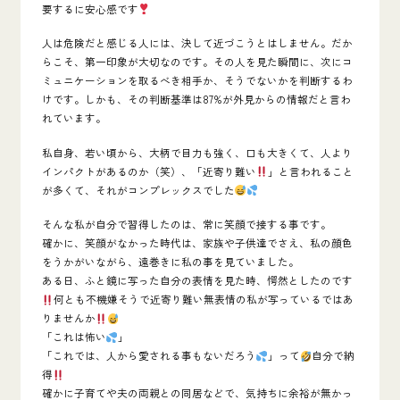
要するに
安心感
です
人は危険だと感じる人には、決して近づこうとはしません。
だか
らこそ、第一印象が大切なのです。その人を見た瞬間に、次にコ
ミュニケーションを取るべき相手か、そうでないかを判断するわ
けです。しかも、その判断基準は87%が外見からの情報だと言わ
れています。
私自身、若い頃から、大柄で目力も強く、口も大きくて、人より
インパクトがあるのか（笑）、「近寄り難い
」と言われること
が多くて、それがコンプレックスでした
そんな私が自分で習得したのは、
常に笑顔で接する事
です。
確かに、
笑顔
がなかった時代は、家族や子供達でさえ、私の顔色
をうかがいながら、遠巻きに私の事を見ていました。
ある日、ふと鏡に写った自分の表情を見た時、愕然としたのです
何とも不機嫌そうで近寄り難い無表情の私が写っているではあ
りませんか
「これは怖い
」
「これでは、人から愛される事もないだろう
」って
自分で納
得
確かに子育てや夫の両親との同居などで、気持ちに余裕が無かっ