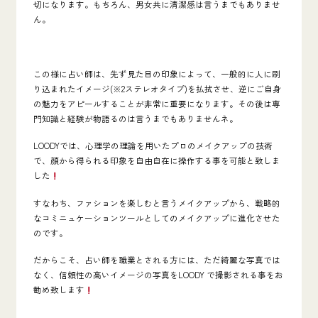
切になります。もちろん、男女共に清潔感は言うまでもありませ
ん。
この様に占い師は、先ず見た目の印象によって、一般的に人に刷
り込まれたイメージ(※2ステレオタイプ)を払拭させ、逆にご自身
の魅力をアピールすることが非常に重要になります。その後は専
門知識と経験が物語るのは言うまでもありませんネ。
LOODYでは、心理学の理論を用いたプロのメイクアップの技術
で、顔から得られる印象を自由自在に操作する事を可能と致しま
した
すなわち、ファションを楽しむと言うメイクアップから、戦略的
なコミニュケーションツールとしてのメイクアップに進化させた
のです。
だからこそ、占い師を職業とされる方には、ただ綺麗な写真では
なく、信頼性の高いイメージの写真をLOODY で撮影される事をお
勧め致します