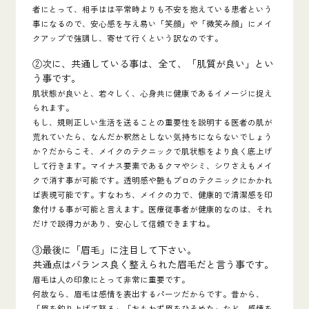
者にとって、相手はは平常時よりも不安を抱えている患者という
事になるので、安心感を与え易い「笑顔」や「微笑み顔」にメイ
クアップで強調し、寄せて行くという訳なのです。
②次に、共通している事は、全て、「
肌質が良い
」とい
う事です。
肌状態が良いと、若々しく、心身共に健康であるイメージに捉え
られます。
もし、規則正しい生活を送ることの重要性を説明する医者の肌が
荒れていたら、なんだか釈然としない気持ちにならないでしょう
か？だからこそ、メイクのテクニックで肌状態をより良く底上げ
して行きます。マイナス要素であるクマやシミ、シワさえもメイ
クで消す事が可能です。透明感や艶もプロのテクニックにかかれ
ば表現可能です。すなわち、メイクの力で、健康的で清潔感を印
象付ける事が可能と言えます。医療従事者が健康的なのは、それ
だけで説得力があり、安心して信頼できますね。
③最後に「
眉毛」
に注目して下さい。
共通点はバランス良く整えられた眉毛だと言う事です。
眉毛は人の印象にとって非常に重要です。
何故なら、
眉毛は感情を表出するパーツ
だからです。昔から、
「眉を釣り上げて怒る」「おもわず眉をひそめた」など、感情を