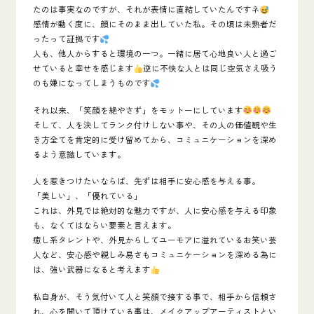
たのは事実なのですが、それが表情に直結していたんですネ
感情が動く度に、顔にそのまま出していた私。その頃は未熟者だ
ったって証拠です
人も、他人からすると環境の一つ。一緒に居て心地良い人と過ご
せていると幸せを感じます
逆に不快な人とは同じ空気さえ吸う
のも嫌になってしまうものです
それ以来、「
笑顔を絶やさず
」をモットーにしています
そして、人を決してランク付けしない事や、その人の価値観や生
き方全てを肯定的に受け留めてから、コミュニケーションを深め
るよう意識しています。
人を惹きつけたいならば、
先ずは相手に安心感を与える事。
「美しい」、「優れている」
これは、外見では絶対的な魅力ですが、人に安心感を与える印象
も、なくてはならい要素と言えます。
癒し系タレントや、外見からしてユーモアに溢れているお笑い芸
人など、
安心感や親しみ易さもコミュニケーションを深める為に
は、強い武器になると考えます
私自身が、そう気付いて人と笑顔で接する事で、相手から信頼さ
れ、心を開いて頂けている事は、メイクアップアーティストとい