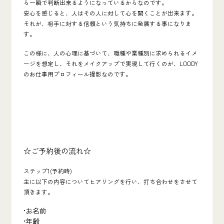
ら一瞬で判断出来るようになっているからなのです。
安心
を感じると、人はその人に対して心を開くことが出来ます。
それが、相手に対する
信頼
という気持ちに発展する事になりま
す。
この様に、人の心理に基づいて、職種や業種別に求められるイメ
ージを想定し、それをメイクアップで実現して行くのが、LOODY
のお仕事用プロフィール撮影なのです。
☆
ご予約後の流れ
☆
ステップ
1(
予約時
)
主に以下の内容についてヒアリングを行い、打ち合わせをさせて
頂きます。
•
お名前
•
年齢