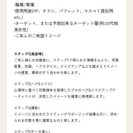
•
職種
/
業種
•
使用用途
(HP
、チラシ、パフレット、マスコミ提出用
etc.)
•
ターゲット、または予測出来るターゲット層
(
例
:30
代独
身女性
)
•
ご本人のご希望イメージ
ステップ
2(
来店時
)
ご本人様との対面後に、ステップ
1
で得られた情報をもとに、写真
背景、衣装、ヘアスタイル、メイクアップなどを踏まえてイメー
ジの提案、最終のすり合わせを致します。
ステップ
3(
ヘア
&
メイク
)
心理学に基づく印象操作を習得したプロのヘア
&
メイクアップア
ーティストが、決定したイメージを確実に表現致します。
ステップ
4(
撮影
)
イメージに合わせたライティングでポージング指導も行い、求め
られる印象を更に確実なものと致します。
ステップ
5(
データ渡し
)