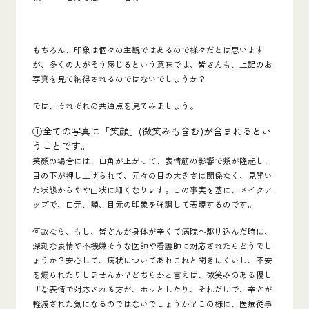
もちろん、印象は個々の主観ではあるので様々だとは思います
が、多くの人がそう感じるという意味では、皆さんも、上記のお
写真を見て納得されるのではないでしょうか？
では、それぞれの共通点を見てみましょう。
①全ての写真に「
笑顔
」(微笑みも含む)が含まれるとい
うことです。
笑顔の場合には、口角が上がって、表情筋の影響で頬が隆起し、
目の下が押し上げられて、元々の目の大きさに関係なく、見開い
た状態からやや山状に細くなります。この事実を基に、メイクア
ップで、口元、頬、目元の印象を強調して表現するのです。
何故なら、もし、皆さんが身体が辛くて病院へ駆け込んだ時に、
深刻な表情や不機嫌そうな医師や看護師に対応されたらどうでし
ょうか？安心して、病状についてあれこれと聞きにくいし、不安
を煽られたりしませんか？どちらかと言えば、微笑みのある優し
げな表情で対応される方が、ホッとしたり、それだけで、辛さが
軽減された気になるのではないでしょうか？この様に、医療従事