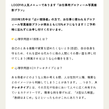
LOODYの人気メニューであります『お仕事用プロフィール写真撮
影プラン』
2020年3月中は『占い関係者』の方で、お仕事に使われるプロフ
ィール写真撮影プランが男女ともに
10%オフになります！ご予約
時に忘れずにお申し付けくださいませ。
心理学用語※1
投影
とは？
自己のとある衝動や資質を認めたくないとき(否認)、自分自身を
守るため、それを認める代わりに他の人間にその悪い面を押し付
けてしまう(帰属させる)ような心の働きを言う。
心理学用語※2
ステレオタイプ
とは？
ある他者がどのような人物か考える際、人は性別や人種、職業な
どのイメージから判断してしまうことがあります。 … つまり、
ス
テレオタイプ
とは、その文化や社会において人々に広く共有され
ているカテゴリーです。 簡単な例を挙げれば、「A型は几帳面」
「教師はまじめ」などといったものがこれにあたります。