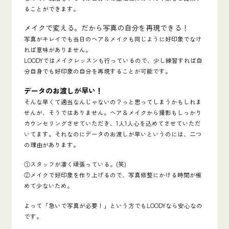
ることができます。
メイクで変える。だから写真の自分を再現できる！
写真がキレイでも当日のヘア＆メイクも同じように好印象でなけ
れば意味がありません。
LOODYではメイクレッスンも行っているので、少し練習すれば自
分自身でも好印象の自分を再現することが可能です。
データのお渡しが早い！
そんな早くて適当なんじゃないの？っと思ってしまうかもしれま
せんが、そうではありません。ヘア＆メイクから撮影もしっかり
カウンセリングさせていただき、1人1人心を込めてさせていただ
いてます。それなのにデータのお渡しが早いというのには、二つ
の理由があります。
①スタッフが凄く頑張っている。(笑)
②メイクで好印象を作り上げるので、写真修整にかける時間が極
めて少ないため。
よって「急いで写真が必要！」という方でもLOODYなら安心なの
です。