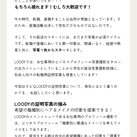
だくことが多いですが・・・
もちろん撮れます！むしろ大歓迎です！
今の時代、転職、復職することは当然の常識となっています。そ
のため、
就職活動は決して学生だけのものではないのです。
そして、その就活のスタートには、まだまだ写真が必須アイテム
です。転職や復職においても第一印象は、間違いなく、経歴や熱
意と共に、
写真１枚からスタート
します。
LOODYでは、お仕事用のビジネスプロフィール写真撮影をサロン
の主力メニューとしていることから学生の就活写真撮影同様に、
社会人向けの転職用証明写真も得意としています！
今回はそんなLOODYの証明写真について、他社とはどう違うの
か？を 、お話ししたいと思います。
LOODYの証明写真の強み
希望の職種別にヘア＆メイクの印象を提案できる！
LOODYのメインメニューであるお仕事用のプロフィール撮影で
は、ビジネスプロフィール「職業別に最適なイメージを考えてメ
イクをしております。
なので、就活をする時は自分の希望職種にあった印象をご提案す