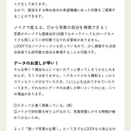
イクをしております。
なので、就活をする時は自分の希望職種にあった印象をご提案す
ることができます。
メイクで変える。だから写真の自分を再現できる！
写真がキレイでも面接当日(対面でもオンラインでも)のヘア＆メ
イクも同じように好印象でなければ意味がありません。
LOODYではメイクレッスンも行っているので、少し練習すれば自
分自身でも好印象の自分を再現することが可能です。
データのお渡しが早い！
そんな早くて適当なんじゃないの？っと思ってしまうかもしれま
せんが、そうではありません。ヘア＆メイクから撮影もしっかり
カウンセリングさせていただき、1人1人心を込めてさせていただ
いてます。それなのにデータのお渡しが早いというのには、二つ
の理由があります。
①スタッフが凄く頑張っている。(笑)
②メイクで好印象を作り上げるので、写真修整にかける時間が極
めて少ないため。
よって「急いで写真が必要！」という方でもLOODYなら安心なの