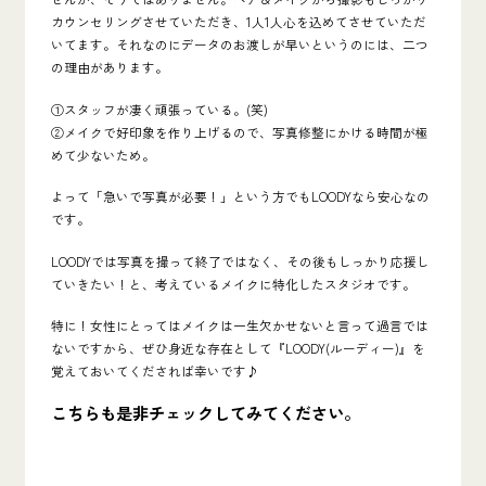
カウンセリングさせていただき、1人1人心を込めてさせていただ
いてます。それなのにデータのお渡しが早いというのには、二つ
の理由があります。
①スタッフが凄く頑張っている。(笑)
②メイクで好印象を作り上げるので、写真修整にかける時間が極
めて少ないため。
よって「急いで写真が必要！」という方でもLOODYなら安心なの
です。
LOODYでは写真を撮って終了ではなく、その後もしっかり応援し
ていきたい！と、考えているメイクに特化したスタジオです。
特に！女性にとってはメイクは一生欠かせないと言って過言では
ないですから、ぜひ身近な存在として『
LOODY(ルーディー)
』を
覚えておいてくだされば幸いです♪
こちらも是非チェックしてみてください。