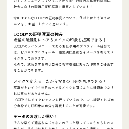
の主力メニューとしていることから学生の就活写真撮影同様に、
社会人向けの転職用証明写真も得意としています！
今回はそんなLOODYの証明写真について、他社とはどう違うの
か？を 、お話ししたいと思います。
LOODYの証明写真の強み
希望の職種別にヘア＆メイクの印象を提案できる！
LOODYのメインメニューであるお仕事用のプロフィール撮影で
は、ビジネスプロフィール「職業別に最適なイメージを考えてメ
イクをしております。
なので、就活をする時は自分の希望職種にあった印象をご提案す
ることができます。
メイクで変える。だから写真の自分を再現できる！
写真がキレイでも当日のヘア＆メイクも同じように好印象でなけ
れば意味がありません。
LOODYではメイクレッスンも行っているので、少し練習すれば自
分自身でも好印象の自分を再現することが可能です。
データのお渡しが早い！
そんな早くて適当なんじゃないの？っと思ってしまうかもしれま
せんが、そうではありません。ヘア＆メイクから撮影もしっかり