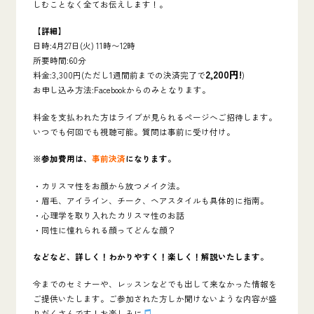
しむことなく全てお伝えします！。
【詳細】
日時:4月27日(火) 11時〜12時
所要時間:60分
2,200円!
料金:3,300円(
ただし1週間前までの決済完了で
)
お申し込み方法:Facebookからのみとなります。
料金を支払われた方はライブが見られるページへご招待します。
いつでも何回でも視聴可能。質問は事前に受け付け。
※参加費用は、
事前決済
になります。
・カリスマ性をお顔から放つメイク法。
・眉毛、アイライン、チーク、ヘアスタイルも具体的に指南。
・心理学を取り入れたカリスマ性のお話
・同性に憧れられる顔ってどんな顔？
などなど、詳しく！わかりやすく！楽しく！解説いたします。
今までのセミナーや、レッスンなどでも出して来なかった情報を
ご提供いたします。ご参加された方しか聞けないような内容が盛
りだくさんです！お楽しみに