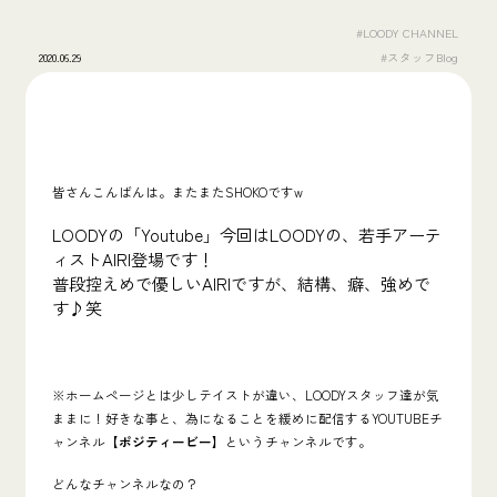
#LOODY CHANNEL
2020.06.29
#スタッフBlog
皆さんこんばんは。またまたSHOKOですw
LOODYの「Youtube」今回はLOODYの、若手アーテ
ィストAIRI登場です
！
普段控えめで優しいAIRIですが、結構、癖、強めで
す♪笑
※ホームページとは少しテイストが違い、LOODYスタッフ達が気
ままに！好きな事と、為になることを緩めに配信するYOUTUBEチ
ャンネル
【ポジティービー】
というチャンネルです。
どんなチャンネルなの？