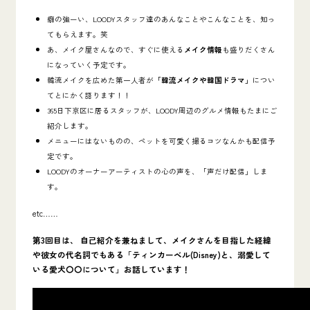
癖の強ーい、LOODYスタッフ達のあんなことやこんなことを、知っ
てもらえます。笑
あ、メイク屋さんなので、すぐに使える
メイク情報
も盛りだくさん
になっていく予定です。
韓流メイクを広めた第一人者が
「韓流メイクや韓国ドラマ」
につい
てとにかく語ります！！
365日下京区に居るスタッフが、LOODY周辺のグルメ情報もたまにご
紹介します。
メニューにはないものの、ペットを可愛く撮るコツなんかも配信予
定です。
LOODYのオーナーアーティストの心の声を、「声だけ配信」しま
す。
etc……
第3回目は、 自己紹介を兼ねまして、メイクさんを目指した経緯
や彼女の代名詞でもある「ティンカーベル(Disney)と、溺愛して
いる愛犬〇〇について」お話しています！