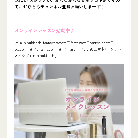
で、ぜひともチャンネル登録お願いしまーす！
オンラインレッスン始動中♪
[st-minihukidashi fontawesome=”” fontsize=”” fontweight=””
bgcolor=”#F48FB1″ color=”#fff” margin=”0 0 20px 0″]パーソナル
メイク[/st-minihukidashi]