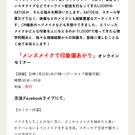
ンスタライブなどでオンライン配信を行なってきた
LOODYの
SATOEが、そんな悩みを解決いたします。SATOEは、スチール写
真だけでなく、映像などのメイクにも経験豊富なアーティストで
す。CM撮影のヘアメイクなども手掛けてきました。 どういった
メイクがどんな印象を人に与えるのか？LOODYで培ってきた心理
学的観点と、様々な現場経験からの知識を、皆様に惜しむことな
く全てお伝えします！
「
メンズメイクで印象爆あがり
」
オンライン
セミナー
【詳細】日時:1月20日(木)11時〜(アーカイブ視聴可能)
時間:60分〜90分
料金：
無料
方法:Facebookライブにて。
【セミナー内容】
メイクをしたことがない方に、どこからメイクを始めたら良い
か？バレないようにメイクをする方法。スキンケア方法や眉カッ
トの方法など。