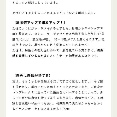
するコツと話題になっています。
男性がメイクをすることによるメリットなどを解説します。
【清潔感アップで印象アップ！】
女性のようにがっつりメイクをせずとも、日頃からスキンケアで
肌を整えたり、コンシーラーでクマや吹き出物を消したりして“美
肌”になれば、清潔感が増し、第一印象がぐんと良くなります。職
場だけでなく、異性からの目も変わるかもしれません！
女性は、男性との初対面において、肌を見ている方が多く、
清潔
感を重視している方が多い
というデータ結果があるほどです。
【自分に自信が持てる】
実は、ちょこっと手を加えるだけですごく変化します。ニキビ跡
を消せたり、垂れ下がった眉をキリッとさせたりなど、ご自身が
コンプレックスに思っていた箇所をカバーすることによって、少
しでも自分に自信を持てるようになります。自信がつくと、不思
議と言葉遣いや所作にも表れ、相乗効果で見た目からも中身から
もイケメンオーラをまとえるかも！？etc….