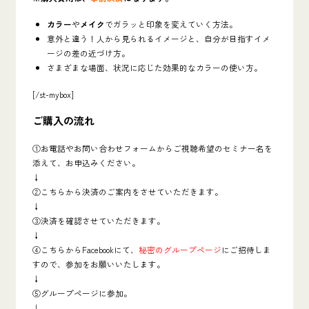
カラー
や
メイク
でガラッと印象を変えていく方法。
意外と違う！人から見られるイメージと、自分が目指すイメ
ージの差の近づけ方。
さまざまな場面、状況に応じた効果的なカラーの使い方。
[/st-mybox]
ご購入の流れ
①お電話やお問い合わせフォームからご視聴希望のセミナー名を
添えて、お申込みください。
↓
②こちらから決済のご案内をさせていただきます。
↓
③決済を確認させていただきます。
↓
④こちらからFacebookにて、
秘密のグループページ
にご招待しま
すので、参加をお願いいたします。
↓
⑤グループページに参加。
↓