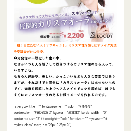
「脱！目立たない人！サブキャラ！」カリスマ性を醸し出すメイク方法
を受講者だけに伝授。
自分発信が一般化した世の中、
なぜかいつも人を魅了して惹きつけるカリスマ性のある人って、
いますよね。
もちろん経歴や、美しい、かっこいいなども大きな要素ではあり
ますが、それだけでも意外に「カリスマオーラ」は出せないもの
です。知識を理解した上でヘア＆メイクでコツを掴めば、誰でも
すぐにカリスマオーラのあるお顔イメージを作れるのです。
[st-mybox title=”” fontawesome=”” color=”#757575″
bordercolor=”#BDBDBD” bgcolor=”#f3f3f3″ borderwidth=”0″
borderradius=”5″ titleweight=”bold” fontsize=”” myclass=”st-
mybox-class” margin=”25px 0 25px 0″]