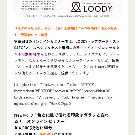
メイクのみならず、カラー（色）を効果的にかつ戦略的に使える秘訣
を、受講者だけに伝授！
第三回目のオンラインセミナーでは、LOODYトップアーティスト
SATOEと、スペシャルゲスト講師に
カラー・イメージコンサルタ
ントの魚田 純さん
をおむかえ致しました。メイクでもファッショ
ンでも、なんとなーく選びがちなカラーアイテム。だけど、色味
ごとに与える印象が全然違うとしたら・・？これを知れば明日か
ら即使える、そんな知識をご提供いたします♪
[st-mybox title=”” fontawesome=”” color=”#757575″
bordercolor=”#BDBDBD” bgcolor=”#f3f3f3″ borderwidth=”0″
borderradius=”5″ titleweight=”bold” fontsize=”” myclass=”st-
mybox-class” margin=”25px 0 25px 0″]
New!
Vol,3
「色と化粧で伝わる印象はガラッと変わ
る！」オンラインセミナー
￥4,000(税込)/80分
※購入費用は、
事前決済
になります。