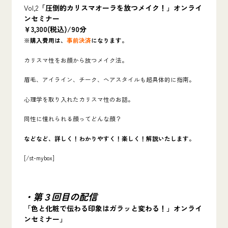
Vol,2
「圧倒的カリスマオーラを放つメイク！」オンライ
ンセミナー
￥3,300(税込)/90分
※購入費用は、
事前決済
になります。
カリスマ性をお顔から放つメイク法。
眉毛、アイライン、チーク、ヘアスタイルも超具体的に指南。
心理学を取り入れたカリスマ性のお話。
同性に憧れられる顔ってどんな顔？
などなど、詳しく！わかりやすく！楽しく！解説いたします。
[/st-mybox]
・第３回目の配信
「色と化粧で伝わる印象はガラッと変わる！」オンライ
ンセミナー」