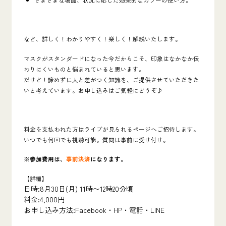
など、詳しく！わかりやすく！楽しく！解説いたします。
マスクがスタンダードになった今だからこそ、印象はなかなか伝
わりにくいものと悩まれていると思います。
だけど！諦めずに人と差がつく知識を、ご提供させていただきた
いと考えています。お申し込みはご気軽にどうぞ♪
料金を支払われた方はライブが見られるページへご招待します。
いつでも何回でも視聴可能。質問は事前に受け付け。
※参加費用は、
事前決済
になります。
【詳細】
日時:8月30日(月) 11時〜12時20分頃
料金:4,000円
お申し込み方法:Facebook・HP・電話・LINE