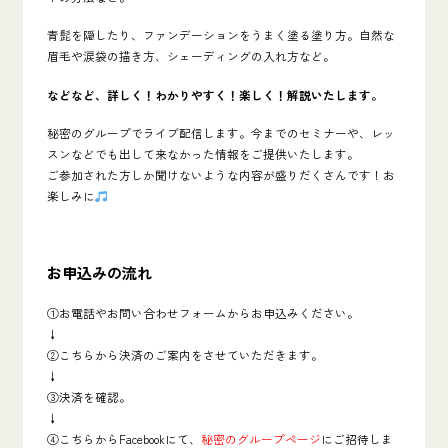
青髭を隠したり、ファンデーションをうまく塗る塗り方。自然な
眉毛や涙袋の描き方、シェーディングの入れ方など。
などなど、詳しく！わかりやすく！楽しく！解説いたします。
秘密のグループでライブ配信します。今までのセミナーや、レッ
スンなどでも出して来なかった情報をご提供いたします。
ご参加された方しか聞けないような内容が盛りだくさんです！お
楽しみに
お申込みの流れ
①お電話やお問い合わせフォームからお申込みください。
↓
②こちらから決済のご案内をさせていただきます。
↓
③決済を確認。
↓
④こちらからFacebookにて、
秘密のグループページ
にご招待しま