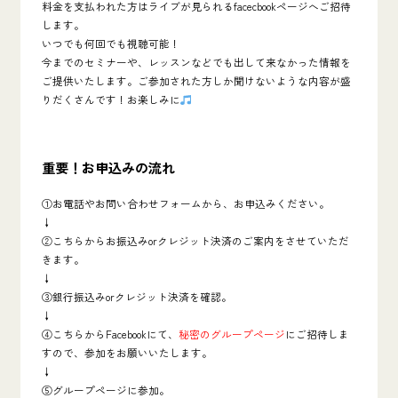
料金を支払われた方はライブが見られるfacecbookページへご招待
します。
いつでも何回でも視聴可能！
今までのセミナーや、レッスンなどでも出して来なかった情報を
ご提供いたします。ご参加された方しか聞けないような内容が盛
りだくさんです！お楽しみに
重要！お申込みの流れ
①お電話やお問い合わせフォームから、お申込みください。
↓
②こちらからお振込みorクレジット決済のご案内をさせていただ
きます。
↓
③銀行振込みorクレジット決済を確認。
↓
④こちらからFacebookにて、
秘密のグループページ
にご招待しま
すので、参加をお願いいたします。
↓
⑤グループページに参加。