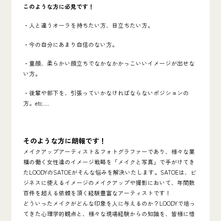
このような方に必見です！
・人と違うオーラを持ちたい方、目立ちたい方。
・今の自分にあまり自信のない方。
・童顔、柔らかい顔立ちでなかなかかっこいいイメージが出せな
い方。
・後輩や部下を、引張っていかなければならないポジションの
方。etc….
そのような方に朗報です！
メイクアップアーティスト＆フォトグラファーであり、様々な業
種の働く女性達のイメージ戦略を「メイクと写真」で手がけてき
たLOODYのSATOEがそんな悩みを解決いたします。SATOEは、ビ
ジネスに使えるイメージのメイクアップや撮影において、年間数
百件を超える依頼を頂く経験豊富なアーティストです！
どういったメイクがどんな印象を人に与えるのか？LOODYで培っ
てきた心理学的観点と、様々な現場経験からの知識を、皆様に惜