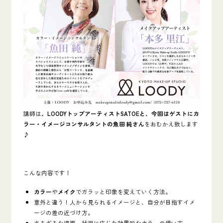
講師は
、LOODYトップアーティストSATOEと、今回はゲストにカ
ラー・イメージコンサルタントの魚田 純さん
をおむかえ致します
♪
こんな内容です！
カラー
や
メイク
でガラッと印象を変えていく方法。
意外と違う！人から見られるイメージと、自分が目指すイメ
ージの差の近づけ方。
さまざまな場面、状況に応じた効果的なカラーの使い方。