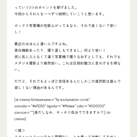
っていう3つのポイントを挙げました。
今回からそれらを一つずつ説明していこうと思います。
ボックス写真機の性能上がってるなら、それで良くない？安い
し！
最近のはほんと凄いんですよね。
美白機能あったり、撮り直しもできるし。何より安い！
仮に気に入らなくて違う写真機で撮りなおすとしても、それでも
スタジオ撮影より断然安い。
これは圧倒的魅力と言わざるを得な
い。
だけど、それでもよっぽど自信ある人にしかこの選択肢は選んで
欲しくない理由があるんです。
[st-cmemo fontawesome=”fa-exclamation-circle”
iconcolor=”#ef5350″ bgcolor=”#ffebee” color=”#000000″
iconsize=””]身だしなみ、キッチリ自分でできますか？[/st-
cmemo]
＜服＞
リクルートスーツだから問題なし、とか思って油断してません