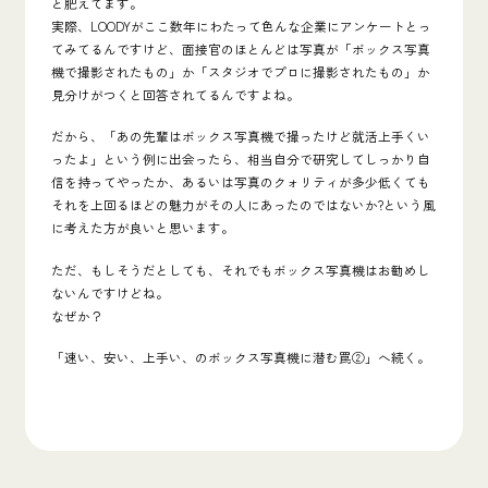
と肥えてます。
実際、LOODYがここ数年にわたって色んな企業にアンケートとっ
てみてるんですけど、
面接官のほとんどは写真が「ボックス写真
機で撮影されたもの」か「スタジオでプロに撮影されたもの」か
見分けがつくと回答されてる
んですよね。
だから、「あの先輩はボックス写真機で撮ったけど就活上手くい
ったよ」という例に出会ったら、相当自分で研究してしっかり自
信を持ってやったか、あるいは写真のクォリティが多少低くても
それを上回るほどの魅力がその人にあったのではないか?という風
に考えた方が良いと思います。
ただ、もしそうだとしても、それでもボックス写真機はお勧めし
ないんですけどね。
なぜか？
「速い、安い、上手い、のボックス写真機に潜む罠②」へ続く。