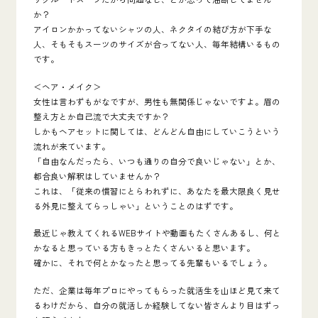
か？
アイロンかかってないシャツの人、ネクタイの結び方が下手な
人、そもそもスーツのサイズが合ってない人、毎年結構いるもの
です。
＜ヘア・メイク＞
女性は言わずもがなですが、男性も無関係じゃないですよ。眉の
整え方とか自己流で大丈夫ですか？
しかもヘアセットに関しては、どんどん自由にしていこうという
流れが来ています。
「自由なんだったら、いつも通りの自分で良いじゃない」とか、
都合良い解釈はしていませんか？
これは、
「従来の慣習にとらわれずに、あなたを最大限良く見せ
る外見に整えてらっしゃい」ということのはず
です。
最近じゃ教えてくれるWEBサイトや動画もたくさんあるし、何と
かなると思っている方もきっとたくさんいると思います。
確かに、それで何とかなったと思ってる先輩もいるでしょう。
ただ、企業は毎年プロにやってもらった就活生を山ほど見て来て
るわけだから、自分の就活しか経験してない皆さんより目はずっ