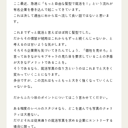
ここ最近、急速に「もっと自由な髪型で就活を！」という流れが
有名企業を巻き込んで起こってきています。
これは決して適当に右から左へ流して良い話ではない
と思いま
す。
これまでずっと就活と言えばほぼ同じ髪型でした。
だからその慣習が結局はこれからもずっと続くんじゃないか、と
考えるのは甘いような気がします。
そろそろ企業側も気づいてきたんでしょう、「個性を見せろ」と
言っておきながらモブキャラの見た目を要求していることの矛盾
が大きなデメリットであることを。
そうであるなら、
就活写真の在り方というのはこれまでと大きく
変わっていく
ことになります。
多分ですが、この流れはもっともっと大きく強くなっていくんじ
ゃないかな。
だからふたつ目のポイントについてはこう言わせてください。
ある程度のレベルのスタジオなら、どこを選んでも写真のクォリ
ティは大差ない。
だけどそれは従来通りの就活写真を求める企業にエントリーする
場合に限って。