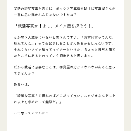
就活の証明写真と言えば、ボックス写真機を除けば写真屋さんが
一番に思い浮かぶんじゃないですかね？
「就活写真か！よし、メイク屋を探そう！」
とか思う人滅多にいないと思うんですよ。「お前何言ってんだ、
疲れてんな…」って心配されることさえあるかもしれないです。
それくらいメイク屋ってマイナーというか、ちょっと日常と隔て
たところにあるものっていう印象あると思います。
だから就活に必要なことは、写真屋の方がノウハウがあると思っ
てませんか？
あるいは、
「綺麗な写真さえ撮れればどこだって良い。スタジオなんぞにそ
れ以上を求めたって無駄だ。」
って思ってませんか？