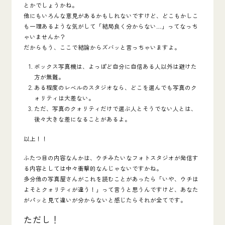
とかでしょうかね。
他にもいろんな意見があるかもしれないですけど、どこもかしこ
も一理あるような気がして「結局良く分からない…」ってなっち
ゃいませんか？
だからもう、ここで結論からズバッと言っちゃいますよ。
ボックス写真機は、よっぽど自分に自信ある人以外は避けた
方が無難。
ある程度のレベルのスタジオなら、どこを選んでも写真のク
ォリティは大差ない。
ただ、写真のクォリティだけで選ぶ人とそうでない人とは、
後々大きな差になることがあるよ。
以上！！
ふたつ目の内容なんかは、
ウチみたいなフォトスタジオが発信す
る内容としては中々衝撃的
なんじゃないですかね。
多分他の写真屋さんがこれを読むことがあったら「いや、ウチは
よそとクォリティが違う！」って言うと思うんですけど、あなた
がパッと見て違いが分からないと感じたらそれが全てです。
ただし！