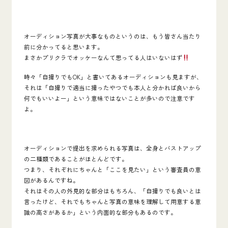
オーディション写真が大事なものというのは、もう皆さん当たり
前に分かってると思います。
まさかプリクラでオッケーなんて思ってる人はいないはず
時々「自撮りでもOK」と書いてあるオーディションも見ますが、
それは
「自撮りで適当に撮ったやつでも本人と分かれば良いから
何でもいいよー」という意味ではない
ことが多いので注意です
よ。
オーディションで提出を求められる写真は、全身とバストアップ
の二種類であることがほとんどです。
つまり、それぞれにちゃんと「ここを見たい」という審査員の意
図がある
んですね。
それはその人の外見的な部分はもちろん、「自撮りでも良いとは
言ったけど、それでもちゃんと写真の意味を理解して用意する意
識の高さがあるか」という内面的な部分もあるのです。