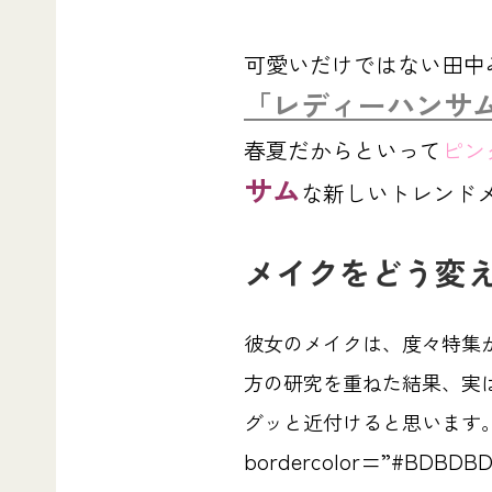
可愛いだけではない田中
「レディーハンサ
春夏だからといって
ピン
サム
な新しいトレンド
メイクをどう変
彼女のメイクは、度々特集
方の研究を重ねた結果、実
グッと近付けると思います
bordercolor=”#BDBDBD”