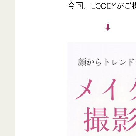
今回、LOODYが
⬇︎ ⬇