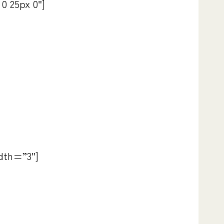
0 25px 0″]
dth=”3″]