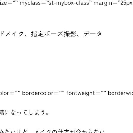
size=”” myclass=”st-mybox-class” margin=”25px 
ドメイク、指定ポーズ撮影、データ
color=”” bordercolor=”” fontweight=”” borderwi
緒になってしまう。
みたいけど、メイクの仕方が分からない。