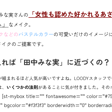
「女性も認めた好かれるあ
みな実さんの
ム」
なメイク。
ク
などの
パステルカラー
の可愛いだけのイメージ
メイクのご提案です。
えれば「田中みな実」に近づくの？
が組まれるほど人気が高いですよね。LOODYスタッフ
は、
いくつかの法則
があることに気が付きました。
その
[st-mybox title=”” fontawesome=”” color=”#75
。
 bgcolor=”#f3f3f3″ borderwidth=”0″ borderrad