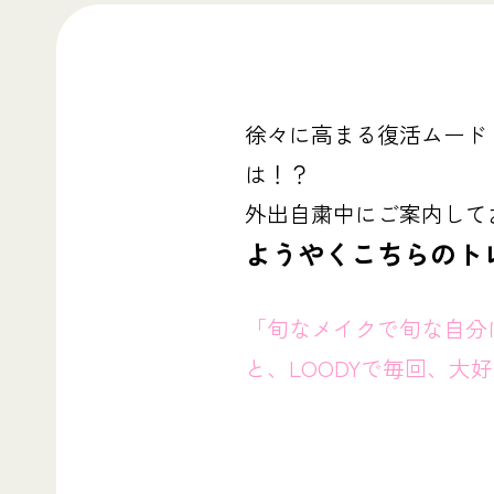
徐々に高まる復活ムード
は！？
外出自粛中にご案内して
ようやくこちらのト
「旬なメイクで旬な自分
と、LOODYで毎回、大