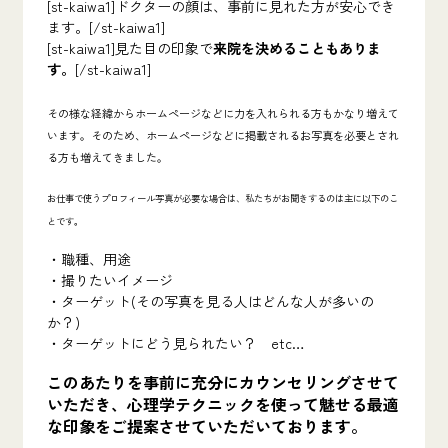
[st-kaiwa1]
ドクターの顔は、事前に見れた方が安心でき
ます。
[/st-kaiwa1]
[st-kaiwa1]
見た目の印象で
来院を決めることもありま
す。
[/st-kaiwa1]
その様な経緯からホームページなどに力を入れられる方もかなり増えて
います。そのため、ホームページなどに掲載されるお写真を必要とされ
る方も増えてきました。
お仕事で使うプロフィール写真が必要な場合は、私たちがお聞きするのは主に以下のこ
とです。
・職種、用途
・撮りたいイメージ
・ターゲット(その写真を見る人はどんな人が多いの
か？)
・ターゲットにどう見られたい？ etc…
このあたりを事前に充分にカウンセリングさせて
いただき、心理学テクニックを使って
魅せ
る最適
な印象をご提案
させていただいております。