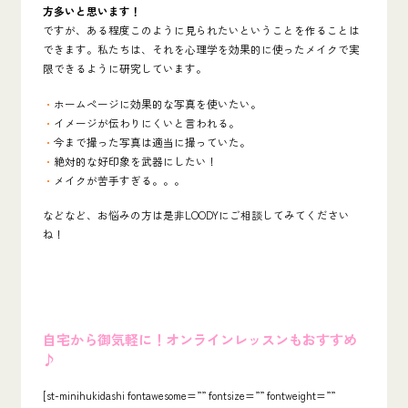
方多いと思います！
ですが、ある程度このように見られたいということを作ることは
できます。私たちは、それを心理学を効果的に使ったメイクで実
限できるように研究しています。
・
ホームページに効果的な写真を使いたい。
・
イメージが伝わりにくいと言われる。
・
今まで撮った写真は適当に撮っていた。
・
絶対的な
好印象を武器にしたい！
・
メイクが苦手すぎる。。。
などなど、お悩みの方は是非LOODYにご相談してみてください
ね！
自宅から御気軽に！オンラインレッスンもおすすめ
♪
[st-minihukidashi fontawesome=”” fontsize=”” fontweight=””