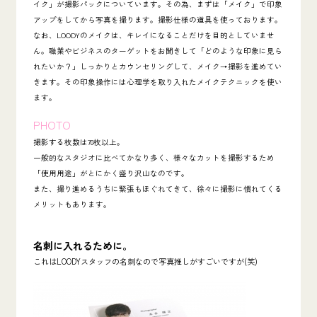
イク」が撮影パックについています。その為、まずは「メイク」で印象
アップをしてから写真を撮ります。撮影仕様の道具を使っております。
なお、LOODYのメイクは、キレイになることだけを目的としていませ
ん。職業やビジネスのターゲットをお聞きして「
どのような印象に見ら
れたいか？」しっかりとカウンセリングして、メイク→撮影を進めてい
きます。その印象操作には心理学を取り入れたメイクテクニックを使い
ます。
PHOTO
撮影する枚数は70枚以上。
一般的なスタジオに比べてかなり多く、様々なカットを撮影するため
「使用用途」がとにかく盛り沢山
なのです。
また、撮り進めるうちに緊張もほぐれてきて、徐々に撮影に慣れてくる
メリットもあります。
名刺に入れるために。
これはLOODYスタッフの名刺なので写真推しがすごいですが(笑)