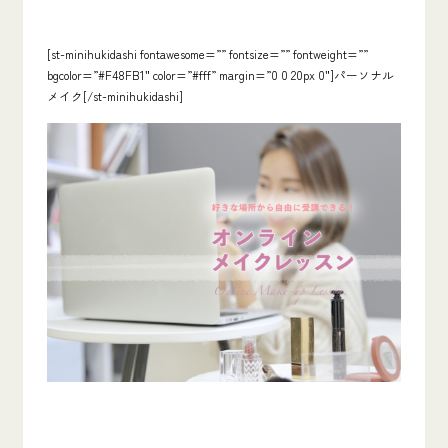
[st-minihukidashi fontawesome=”” fontsize=”” fontweight=””
bgcolor=”#F48FB1″ color=”#fff” margin=”0 0 20px 0″]パーソナル
メイク[/st-minihukidashi]