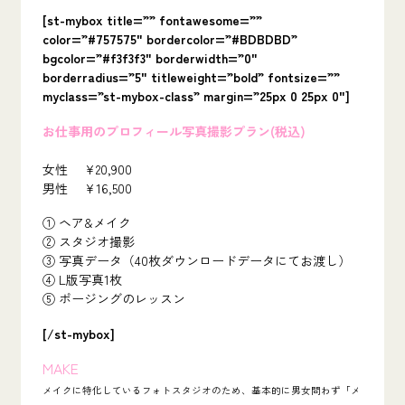
[st-mybox title=”” fontawesome=””
color=”#757575″ bordercolor=”#BDBDBD”
bgcolor=”#f3f3f3″ borderwidth=”0″
borderradius=”5″ titleweight=”bold” fontsize=””
myclass=”st-mybox-class” margin=”25px 0 25px 0″]
お仕事用のプロフィール写真撮影プラン(税込)
女性 ¥20,900
男性 ¥16,500
① ヘア&メイク
② スタジオ撮影
③ 写真データ（40枚ダウンロードデータにてお渡し）
④ L版写真1枚
⑤ ポージングのレッスン
[/st-mybox]
MAKE
メイクに特化しているフォトスタジオのため、基本的に男女問わず「メ