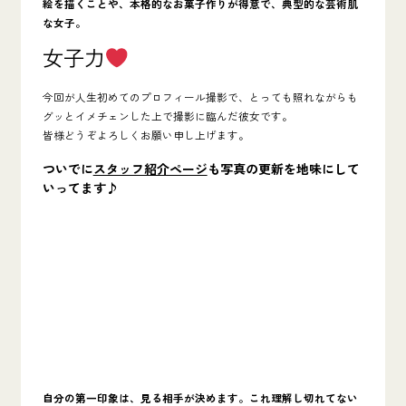
絵を描くことや、本格的なお菓子作りが得意で、典型的な芸術肌
な女子。
女子力
今回が人生初めてのプロフィール撮影で、とっても照れながらも
グッとイメチェンした上で撮影に臨んだ彼女です。
皆様どうぞよろしくお願い申し上げます。
ついでに
スタッフ紹介ページ
も写真の更新を地味にして
いってます♪
自分の第一印象は、見る相手が決めます。これ理解し切れてない