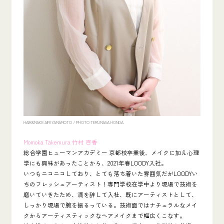
HAIR&MAKE AIRI YAMAMOTO /
PHOTO TERUMASA HONDA
Momoka Takemura 竹村 百香
総合学園ヒューマンアカデミー 京都校卒業後、メイクに加え心理
学にも興味があったことから、2021年春LOODY入社。
いつもニコニコしており、とても落ち着いた雰囲気だがLOODYい
ちのフレッシュアーティスト！専門学校在学中より現場で技術を
磨いていきたため、満を辞して入社、既にアーティストとして、
しっかり現場で腕を振るっている。技術面ではナチュラルなメイ
クからアーティスティックなヘアメイクまで幅広くこなす。