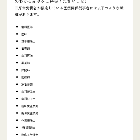
のわかる証明をご持参くださいませ）
※厚生労働省が限定している医療関係従事者には以下のような職
種があります。
歯科医師
医師
理学療法士
看護師
歯科医師
薬剤師
保健師
助産師
准看護師
歯科衛生士
歯科技工士
臨床検査技師
衛生検査技師
作業療法士
視能訓練士
臨床工学技士