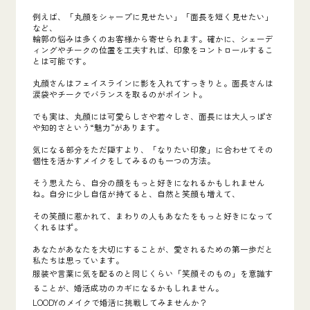
例えば、「丸顔をシャープに見せたい」「面長を短く見せたい」
など、
輪郭の悩みは多くのお客様から寄せられます。確かに、シェーデ
ィングやチークの位置を工夫すれば、印象をコントロールするこ
とは可能です。
丸顔さんはフェイスラインに影を入れてすっきりと。面長さんは
涙袋やチークでバランスを取るのがポイント。
でも実は、丸顔には可愛らしさや若々しさ、面長には大人っぽさ
や知的さという“魅力”があります。
気になる部分をただ隠すより、「なりたい印象」に合わせてその
個性を活かすメイクをしてみるのも一つの方法。
そう思えたら、自分の顔をもっと好きになれるかもしれません
ね。自分に少し自信が持てると、自然と笑顔も増えて、
その笑顔に惹かれて、まわりの人もあなたをもっと好きになって
くれるはず。
あなたがあなたを大切にすることが、愛されるための第一歩だと
私たちは思っています。
服装や言葉に気を配るのと同じくらい「笑顔そのもの」を意識す
ることが、婚活成功のカギになるかもしれません。
LOODYのメイクで婚活に挑戦してみませんか？