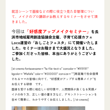
就活シーンで面接などの際に役立つ見た目管理につい
て、メイクのプロ講師がお教えするセミナーをさせて頂
きました。
今回は
「好感度アップメイクセミナー」
を長
浜市地域雇用創造協議会主催、子育て応援カフェ
Loco運営の「おしごとフェスタ」
にて
開催いたしま
した。セミナーはお陰さまで大盛況となりました。
ご参加くださった皆様、本当にありがとうございま
した。
[st-cmemo fontawesome=”fa-file-text-o” iconcolor=”#919191″
bgcolor=”#fafafa” color=”#000000″ iconsize=””]再就職で社会復帰
されるママの皆様に向けて、
“好感度がアップする簡単メイク”を
お伝えする研修
です。
面接を受ける際に相応しい好印象や、人間関係が良くなる笑顔メ
イクの作り方、正しい眉の書き方
など、デモンストレーションを
含めて簡単に、わかりやすくお伝えしました。[/st-cmemo]