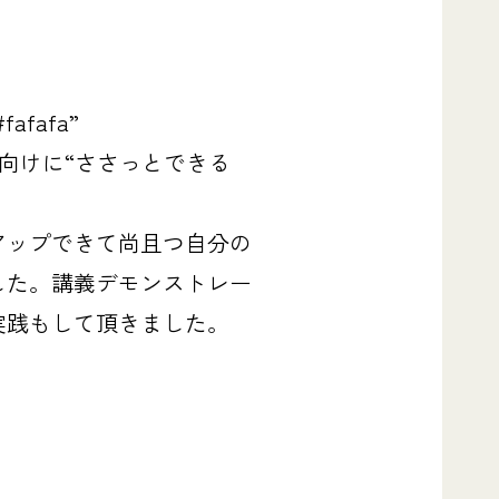
#fafafa”
ママ向けに
“ささっとできる
アップできて尚且つ自分の
した。講義デモンストレー
実践もして頂きました。