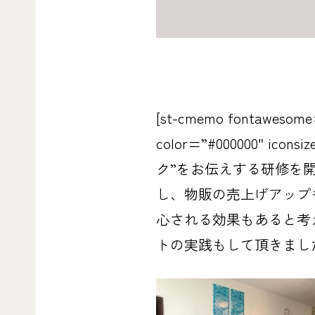
[st-cmemo fontawesome=”
color=”#000000″ 
ク”をお伝えする研修
を
し、物販の売上げアップ
心される効果
もあると考
トの実践もして頂きました。[