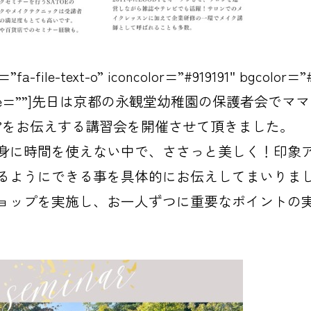
fa-file-text-o” iconcolor=”#919191″ bgcolor=”
 iconsize=””]先日は京都の永観堂幼稚園の保護者会で
”をお伝えする講習会
を開催させて頂きました。
身に時間を使えない中で、ささっと美しく！印象
るようにできる事を具体的にお伝えしてまいりま
ョップを実施し、お一人ずつに重要なポイントの