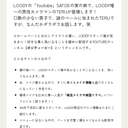
LOODYの「Youtube」SATOEの実の弟で、LOODY唯
一の男性カメラマンのTERUが登場します！
口数の少ない男子で、謎のベールに包まれたTERUで
すが、なんだかダラダラお話します。笑
※ホームページとは少しテイストが違い、LOODYスタッフ達が気
ままに！好きな事と為になることを緩めに配信するYOUTUBEチャ
ンネル
【ポジティービー】
というチャンネルです。
どんなチャンネルなの？
癖の強ーい、LOODYスタッフ達のあんなことやこんなことを、知っ
てもらえます。笑
あ、メイク屋さんなので、すぐに使える
メイク情報
も盛りだくさん
になっていく予定です。
韓流メイクを広めた第一人者が
「韓流メイクや韓国ドラマ」
につい
てとにかく語ります！！
365日下京区に居るスタッフが、LOODY周辺のグルメ情報もたまにご
紹介します。
メニューにはないものの、ペットを可愛く撮るコツなんかも配信予
定です。