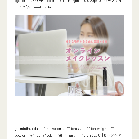
bgcolor=”#F48FB1″ color=”#fff” margin=”0 0 20px 0″]パーソナル
メイク[/st-minihukidashi]
[st-minihukidashi fontawesome=”” fontsize=”” fontweight=””
bgcolor=”#4FC3F7″ color=”#fff” margin=”0 0 20px 0″]セルフヘア