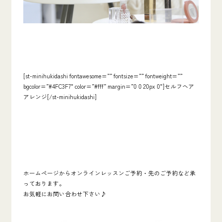
[st-minihukidashi fontawesome=”” fontsize=”” fontweight=””
bgcolor=”#4FC3F7″ color=”#fff” margin=”0 0 20px 0″]セルフヘア
アレンジ[/st-minihukidashi]
ホームページからオンラインレッスンご予約・先のご予約など承
っております。
お気軽にお問い合わせ下さい♪