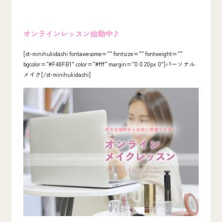
オンラインレッスン始動中♪
[st-minihukidashi fontawesome=”” fontsize=”” fontweight=””
bgcolor=”#F48FB1″ color=”#fff” margin=”0 0 20px 0″]パーソナル
メイク[/st-minihukidashi]