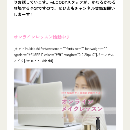
りお話しています。w
LOODYスタッフが、かわるがわる
登場する予定ですので、ぜひともチャンネル登録お願い
しまーす！
オンラインレッスン始動中♪
[st-minihukidashi fontawesome=”” fontsize=”” fontweight=””
bgcolor=”#F48FB1″ color=”#fff” margin=”0 0 20px 0″]パーソナル
メイク[/st-minihukidashi]