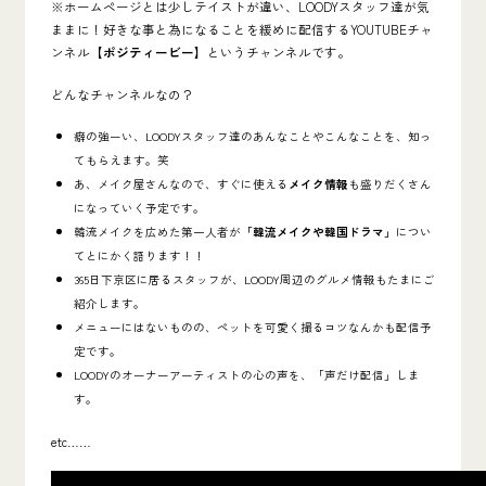
※ホームページとは少しテイストが違い、LOODYスタッフ達が気
ままに！好きな事と為になることを緩めに配信するYOUTUBEチャ
ンネル
【ポジティービー】
というチャンネルです。
どんなチャンネルなの？
癖の強ーい、LOODYスタッフ達のあんなことやこんなことを、知っ
てもらえます。笑
あ、メイク屋さんなので、すぐに使える
メイク情報
も盛りだくさん
になっていく予定です。
韓流メイクを広めた第一人者が
「韓流メイクや韓国ドラマ」
につい
てとにかく語ります！！
365日下京区に居るスタッフが、LOODY周辺のグルメ情報もたまにご
紹介します。
メニューにはないものの、ペットを可愛く撮るコツなんかも配信予
定です。
LOODYのオーナーアーティストの心の声を、「声だけ配信」しま
す。
etc……