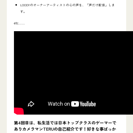
LOODYのオーナーアーティストの心の声を、「声だけ配信」しま
す。
etc……
第4回目は、私生活では
日本トップクラスのゲーマー
で
ありカメラマンTERUの自己紹介です！好きな事ばっか