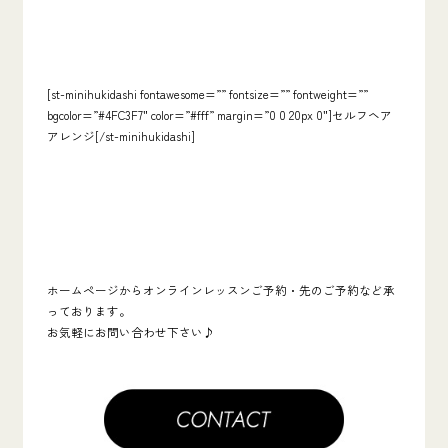
[st-minihukidashi fontawesome=”” fontsize=”” fontweight=””
bgcolor=”#4FC3F7″ color=”#fff” margin=”0 0 20px 0″]セルフヘア
アレンジ[/st-minihukidashi]
ホームページからオンラインレッスンご予約・先のご予約など承
っております。
お気軽にお問い合わせ下さい♪