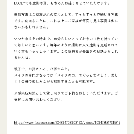
LOODYでも遺影写真、もちろんお撮りさせていただけます。
遺影写真はご家族が心の支えとして、ずっとずっと見続ける写真
です。皮肉なことに、これ以上にご家族が何度も見る写真は他に
ないかもしれません。
いつか来るその時まで、自分らしいとっておきの１枚を持ってい
て欲しいと思います。毎年のように撮影に来て遺影を更新されて
いく方もいらっしゃいます。この気持ちが長生きの秘訣かもしれ
ませんね。
親子で、お孫さんと、ひ孫さんと。
メイクの専門店ならでは「メイクの力」でぐっと若々しく、美し
く！皆様で楽しみながら撮影することも可能です。
※感染症対策として貸し切りでご予約をおとりいただけます。ご
気軽にお問い合わせください。
https://www.facebook.com/234994709903173/videos/1094755517315517