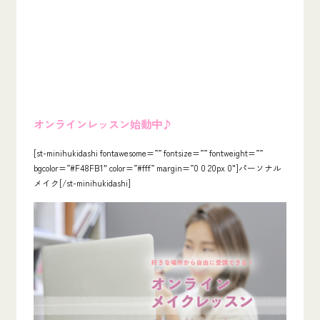
オンラインレッスン始動中♪
[st-minihukidashi fontawesome=”” fontsize=”” fontweight=””
bgcolor=”#F48FB1″ color=”#fff” margin=”0 0 20px 0″]パーソナル
メイク[/st-minihukidashi]