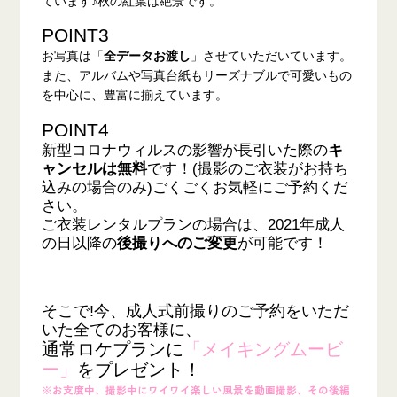
ています♪秋の紅葉は絶景です。
POINT3
お写真は「
全データお渡し
」させていただいています。
また、アルバムや写真台紙もリーズナブルで可愛いもの
を中心に、豊富に揃えています。
POINT4
新型コロナウィルスの影響が長引いた際の
キ
ャンセルは無料
です！(撮影のご衣装がお持ち
込みの場合のみ)ごくごくお気軽にご予約くだ
さい。
ご衣装レンタルプランの場合は、2021年成人
の日以降の
後撮りへのご変更
が可能です！
そこで!今、成人式前撮りのご予約をいただ
いた全てのお客様に、
通常ロケプランに
「
メイキングムービ
ー」
をプレゼント！
※お支度中、撮影中にワイワイ楽しい風景を動画撮影、その後編