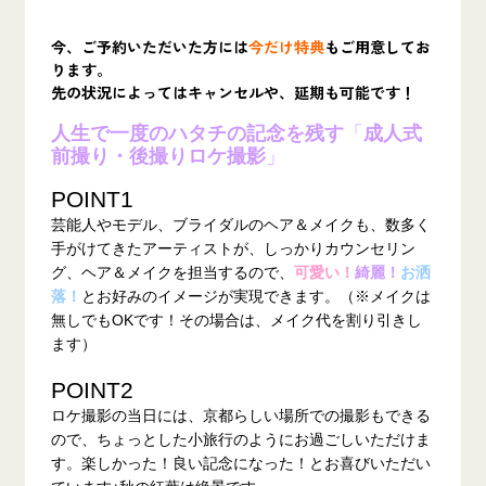
今、ご予約いただいた方には
今だけ特典
もご用意してお
ります。
先の状況によってはキャンセルや、延期も可能です！
人生で一度のハタチの記念を残す
「
成人式
前撮り・後撮りロケ撮影
」
POINT1
芸能人やモデル、ブライダルのヘア＆メイクも、数多く
手がけてきたアーティストが、
しっかりカウンセリン
グ、ヘア＆メイクを担当するので、
可愛い！
綺麗！
お洒
落！
とお好みのイメージが実現できます。
（※メイクは
無しでもOKです！その場合は、メイク代を割り引きし
ます）
POINT2
ロケ撮影の当日には、京都らしい場所での撮影もできる
ので、ちょっとした小旅行のようにお過ごしいただけま
す。楽しかった！
良い記念になった！とお喜びいただい