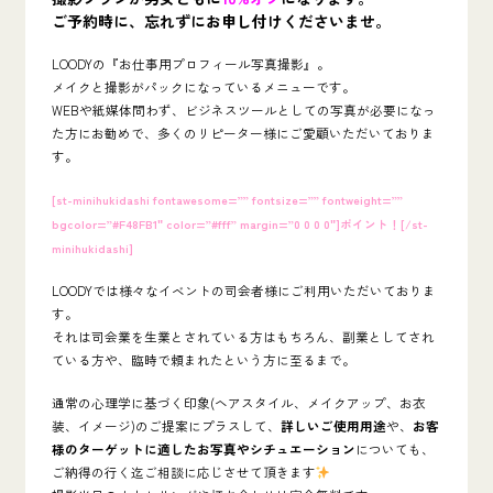
ご予約時に、忘れずにお申し付けくださいませ。
LOODYの『お仕事用プロフィール写真撮影』。
メイクと撮影がパックになっているメニューです。
WEBや紙媒体問わず、ビジネスツールとしての写真が必要になっ
た方にお勧めで、多くのリピーター様にご愛顧いただいておりま
す。
[st-minihukidashi fontawesome=”” fontsize=”” fontweight=””
bgcolor=”#F48FB1″ color=”#fff” margin=”0 0 0 0″]ポイント！[/st-
minihukidashi]
LOODYでは様々なイベントの司会者様にご利用いただいておりま
す。
それは司会業を生業とされている方はもちろん、副業としてされ
ている方や、臨時で頼まれたという方に至るまで。
通常の心理学に基づく印象(ヘアスタイル、メイクアップ、お衣
装、イメージ)のご提案にプラスして、
詳しいご使用用途
や、
お客
様のターゲットに適したお写真やシチュエーション
についても、
ご納得の行く迄ご相談に応じさせて頂きます