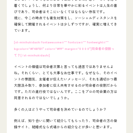
着くでしょうし、何より日常を華やかに彩るイベントは人生の喜
びであり、司会者はそこにいなくてはならない存在です。
現に、今この時点でも衛生対策をし、ソーシャルディスタンスを
確保して開催されるイベントは少しずつですが、確実に増えてき
ています。
[st-minihukidashi fontawesome=”” fontsize=”” fontweight=””
bgcolor=”#F48FB1″ color=”#fff” margin=”0 0 0 0″]司会者の役割っ
て？[/st-minihukidashi]
イベントの価値は司会者次第と言っても過言ではありませんよ
ね。それくらい、とても大事なお仕事です。なぜなら、そのイベ
ントの雰囲気、主催者が伝えたいメッセージ、それを適切かつ最
大限汲み取り、参加者に伝え共有させるのが司会者の役割だから
です。ただの進行役ではないんです。ここをプロの司会業の方は
同意されるのではないでしょうか。
多くの人はどうやって司会者を決めているのでしょうか？
例えば、知り合いに聞いて紹介してもらったり、司会者の方の登
録サイト、結婚式なら式場からの紹介などが多いと思います。