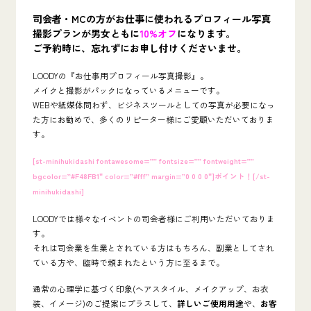
司会者・MCの方がお仕事に使われるプロフィール写真
撮影プランが男女ともに
10%オフ
になります。
ご予約時に、忘れずにお申し付けくださいませ。
LOODYの『お仕事用プロフィール写真撮影』。
メイクと撮影がパックになっているメニューです。
WEBや紙媒体問わず、ビジネスツールとしての写真が必要になっ
た方にお勧めで、多くのリピーター様にご愛顧いただいておりま
す。
[st-minihukidashi fontawesome=”” fontsize=”” fontweight=””
bgcolor=”#F48FB1″ color=”#fff” margin=”0 0 0 0″]ポイント！[/st-
minihukidashi]
LOODYでは様々なイベントの司会者様にご利用いただいておりま
す。
それは司会業を生業とされている方はもちろん、副業としてされ
ている方や、臨時で頼まれたという方に至るまで。
通常の心理学に基づく印象(ヘアスタイル、メイクアップ、お衣
装、イメージ)のご提案にプラスして、
詳しいご使用用途
や、
お客