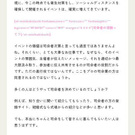
現に、今この時点でも衛生対策をし、ソーシャルディスタンスを
確保して開催されるイベントは、確実に増えてきています。
[st-minihukidashi fontawesome=”” fontsize=”” fontweight=””
bgcolor=”#F48FB1″ color=”#fff” margin=”0 0 0 0″]司会者の役割っ
て？[/st-minihukidashi]
イベントの価値は司会者次第と言っても過言ではありませんよ
ね。それくらい、とても大事なお仕事です。なぜなら、そのイベ
ントの雰囲気、主催者が伝えたいメッセージ、それを適切かつ最
大限汲み取り、参加者に伝え共有させるのが司会者の役割だから
です。ただの進行役ではないんです。ここをプロの司会業の方は
同意されるのではないでしょうか。
多くの人はどうやって司会者を決めているのでしょうか？
例えば、知り合いに聞いて紹介してもらったり、司会者の方の登
録サイト、結婚式なら式場からの紹介などが多いと思います。
でも、本当にちゃんと司会をして皆さんに喜んでもらいたい人は
思うはずです。