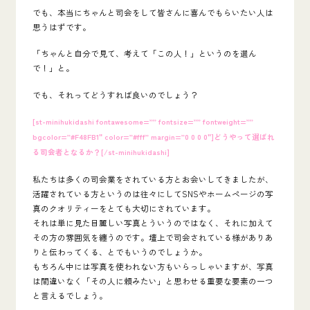
でも、本当にちゃんと司会をして皆さんに喜んでもらいたい人は
思うはずです。
「ちゃんと自分で見て、考えて「この人！」というのを選ん
で！」と。
でも、それってどうすれば良いのでしょう？
[st-minihukidashi fontawesome=”” fontsize=”” fontweight=””
bgcolor=”#F48FB1″ color=”#fff” margin=”0 0 0 0″]どうやって選ばれ
る司会者となるか？[/st-minihukidashi]
私たちは多くの司会業をされている方とお会いしてきましたが、
活躍されている方というのは往々にしてSNSやホームページの写
真のクオリティーをとても大切にされています。
それは単に見た目麗しい写真とういうのではなく、それに加えて
その方の雰囲気を纏うのです。壇上で司会されている様がありあ
りと伝わってくる、とでもいうのでしょうか。
もちろん中には写真を使われない方もいらっしゃいますが、写真
は間違いなく「その人に頼みたい」と思わせる重要な要素の一つ
と言えるでしょう。