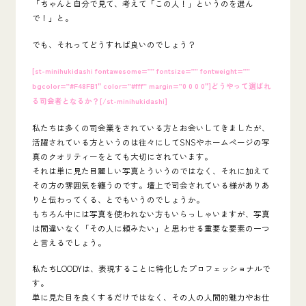
「ちゃんと自分で見て、考えて「この人！」というのを選ん
で！」と。
でも、それってどうすれば良いのでしょう？
[st-minihukidashi fontawesome=”” fontsize=”” fontweight=””
bgcolor=”#F48FB1″ color=”#fff” margin=”0 0 0 0″]どうやって選ばれ
る司会者となるか？[/st-minihukidashi]
私たちは多くの司会業をされている方とお会いしてきましたが、
活躍されている方というのは往々にしてSNSやホームページの写
真のクオリティーをとても大切にされています。
それは単に見た目麗しい写真とういうのではなく、それに加えて
その方の雰囲気を纏うのです。壇上で司会されている様がありあ
りと伝わってくる、とでもいうのでしょうか。
もちろん中には写真を使われない方もいらっしゃいますが、写真
は間違いなく「その人に頼みたい」と思わせる重要な要素の一つ
と言えるでしょう。
私たちLOODYは、
表現することに特化したプロフェッショナル
で
す。
単に見た目を良くするだけではなく、
その人の人間的魅力やお仕