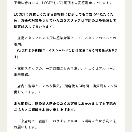
平素は皆様には、LOODYをご利用頂き大変感謝申し上げます。
LOODYにお越しくださるお客様には少しでもご安心いただくた
め、万全の対策をさせていただきスタッフは下記の点を徹底して
接客対応してまいります。
・施術スタッフによる飛沫感染対策として、スタッフのマスクの
着用。
(状況により装備(フェイスシールドなど)
は変更になる可能性がありま
す)
・施術スタッフの、一定時間ごとの手洗い、もしくはアルコール
消毒義務。
・店内の消毒とこまめな換気。(閉店後も24時間、換気扇もフル稼
働しています。)
また同時に、感染拡大防止のためお客様におかれましても下記の
ご協力とご理解をお願い申し上げます。
・ご来店時に、設置しておりますアルコール消毒または手洗いを
お願いします。