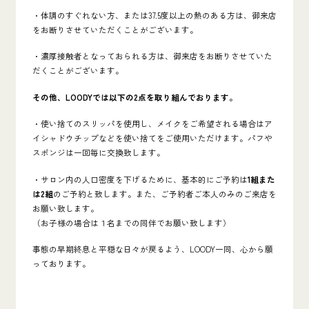
・体調のすぐれない方、または37.5度以上の熱のある方は、御来店
をお断りさせていただくことがございます。
・濃厚接触者となっておられる方は、御来店をお断りさせていた
だくことがございます。
その他、LOODYでは以下の2点を取り組んでおります。
・使い捨てのスリッパを使用し、メイクをご希望される場合はア
イシャドウチップなどを使い捨てをご使用いただけます。パフや
スポンジは一回毎に交換致します。
・サロン内の人口密度を下げるために、基本的にご予約は
1組また
は2組
のご予約と致します。また、ご予約者ご本人のみのご来店を
お願い致します。
（お子様の場合は１名までの同伴でお願い致します）
事態の早期終息と平穏な日々が戻るよう、LOODY一同、心から願
っております。