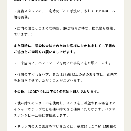
・施術スタッフの、一定時間ごとの手洗い、もしくはアルコール
消毒義務。
・店内の消毒とこまめな換気。(閉店後も24時間、換気扇も稼働し
ています。)
また同時に、感染拡大防止のためお客様におかれましても下記の
ご協力とご理解をお願い申し上げます。
・ご来店時に、ハンドソープを用いた手洗いをお願いします。
・体調のすぐれない方、または37.5度以上の熱のある方は、御来店
をお断りさせていただくことがございます。
その他、LOODYでは以下の2点を取り組んでおります。
・使い捨てのスリッパを使用し、メイクをご希望される場合はア
イシャドウチップなどを使い捨てをご使用いただけます。パフや
スポンジは一回毎に交換致します。
・サロン内の人口密度を下げるために、基本的にご予約は
1組毎
の