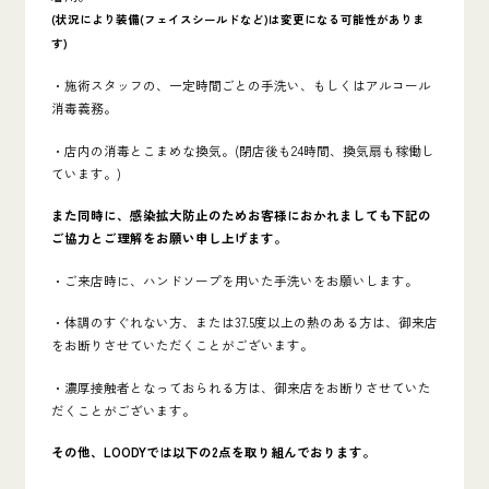
(状況により装備(フェイスシールドなど)
は変更になる可能性がありま
す)
・施術スタッフの、一定時間ごとの手洗い、もしくはアルコール
消毒義務。
・店内の消毒とこまめな換気。(閉店後も24時間、換気扇も稼働し
ています。)
また同時に、感染拡大防止のためお客様におかれましても下記の
ご協力とご理解をお願い申し上げます。
・ご来店時に、ハンドソープを用いた手洗いをお願いします。
・体調のすぐれない方、または37.5度以上の熱のある方は、御来店
をお断りさせていただくことがございます。
・濃厚接触者となっておられる方は、御来店をお断りさせていた
だくことがございます。
その他、LOODYでは以下の2点を取り組んでおります。