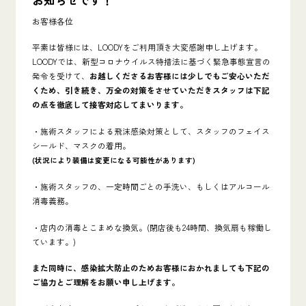
お知らせです！
お客様各位
平素は皆様には、LOODYをご利用頂き大変感謝申し上げます。
LOODYでは、新型コロナウイルス特措法に基づく緊急事態宣言の
発令を受けて、
お越しくださるお客様には少しでもご安心いただ
くため、引き続き、万全の対策をさせていただきスタッフは下記
の点を徹底して接客対応してまいります。
・施術スタッフによる飛沫感染対策として、スタッフのフェイス
シールド、マスクの着用。
(状況により装備は変更になる可能性があります)
・施術スタッフの、一定時間ごとの手洗い、もしくはアルコール
消毒義務。
・店内の消毒とこまめな換気。(閉店後も24時間、換気扇も稼働し
ています。)
また同時に、感染拡大防止のためお客様におかれましても下記の
ご協力とご理解をお願い申し上げます。