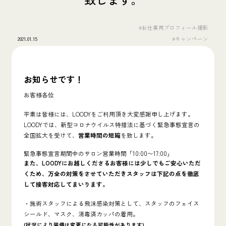
#お仕事用プロフィール撮影
2021.01.15
#キャンペーン
お知らせです！
お客様各位
平素は皆様には、LOODYをご利用頂き大変感謝申し上げます。
LOODYでは、新型コロナウイルス特措法に基づく緊急事態宣言の
全国拡大を受けて、
営業時間の短縮
を致します。
緊急事態宣言期間中のサロン営業時間「10:00〜17:00」
また、LOODYにお越しくださるお客様には少しでもご安心いただ
くため、万全の対策をさせていただきスタッフは下記の点を徹底
して接客対応してまいります。
・施術スタッフによる飛沫感染対策として、スタッフのフェイス
シールド、マスク、消毒済カッパの着用。
(状況により装備は変更になる可能性があります)