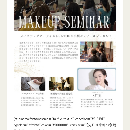
[st-cmemo fontawesome=”fa-file-text-o” iconcolor=”#919191″
bgcolor=”#fafafa” color=”#000000″ iconsize=””]先日は京都の永観