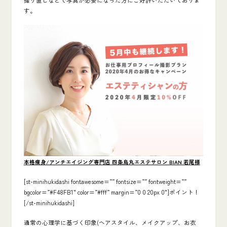
す。
本格痩身/アンチエイジング専門店 四条烏丸エステサロン BIAN 若尾様
[st-minihukidashi fontawesome=”” fontsize=”” fontweight=””
bgcolor=”#F48FB1″ color=”#fff” margin=”0 0 20px 0″]ポイント！
[/st-minihukidashi]
通常の心理学に基づく印象(ヘアスタイル、メイクアップ、お衣