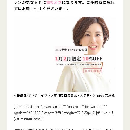
ランが男女ともに
10%オフ
になります。ご予約時に忘れ
ずにお申し付けくださいませ。
本格痩身/アンチエイジング専門店 四条烏丸エステサロン BIAN 若尾様
[st-minihukidashi fontawesome=”” fontsize=”” fontweight=””
bgcolor=”#F48FB1″ color=”#fff” margin=”0 0 20px 0″]ポイント！
[/st-minihukidashi]
通常の心理学に基づく印象(ヘアスタイル、メイクアップ、お衣