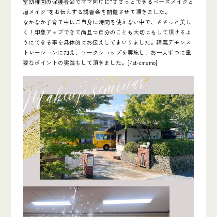
堂幼稚園の保護者会でママ向けに
“ささっとできるベースメイクと
眉メイク”をお伝えする講習会
を開催させて頂きました。
なかなか子育て中はご自身に時間を使えない中で、ささっと美し
く！印象アップできて尚且つ自分のことも大切にもして頂けるよ
うにできる事を具体的にお伝えしてまいりました。講義デモンス
トレーションに加え、ワークショップを実施し、お一人ずつに重
要なポイントの実践もして頂きました。[/st-cmemo]