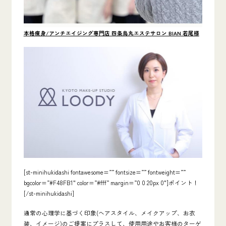
本格痩身/アンチエイジング専門店 四条烏丸エステサロン BIAN 若尾様
[st-minihukidashi fontawesome=”” fontsize=”” fontweight=””
bgcolor=”#F48FB1″ color=”#fff” margin=”0 0 20px 0″]ポイント！
[/st-minihukidashi]
通常の心理学に基づく印象(ヘアスタイル、メイクアップ、お衣
装、イメージ)のご提案にプラスして、使用用途やお客様のターゲ