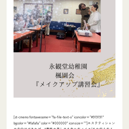
[st-cmemo fontawesome=”fa-file-text-o” iconcolor=”#919191″
bgcolor=”#fafafa” color=”#000000″ iconsize=””]エステティシャン
の方向けであれば、
“素肌の美しさを生かすメイク”をお伝えする