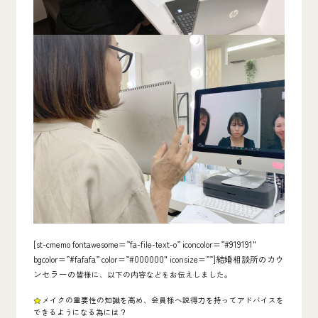
[st-cmemo fontawesome=”fa-file-text-o” iconcolor=”#919191″
bgcolor=”#fafafa” color=”#000000″ iconsize=””]結婚相談所のカウ
ンセラーの
皆様に、以下の内容などをお伝えしました。
メイクの重要性の知識を高め、会員様へ説得力を持ってアドバイスを
できるようになる為には？