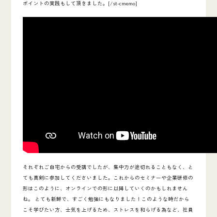
ポイントの実践もして頂きました。[/st-cmemo]
それぞれご自宅からの受講でしたが、集中力が途切れることもなく、と
ても真剣に参加してくださいました。これからのセミナーや企業研修の
形はこのように、オンラインでの形に以降していくのかもしれません
ね。 とても新鮮で、すごく勉強にもなりました！
このような時だから
こそ学びたい方、士気を上げるため、ストレスを和らげる為など、社員