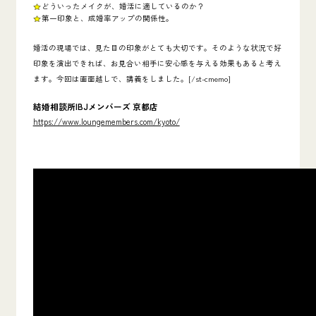
どういったメイクが、婚活に適しているのか？
第一印象と、成婚率アップの関係性。
婚活の現場では、見た目の印象がとても大切です。そのような状況で
好
印象を演出できれば、お見合い相手に安心感を与える効果
もあると考え
ます。今回は画面越しで、講義をしました。[/st-cmemo]
結婚相談所IBJメンバーズ 京都店
https://www.loungemembers.com/kyoto/