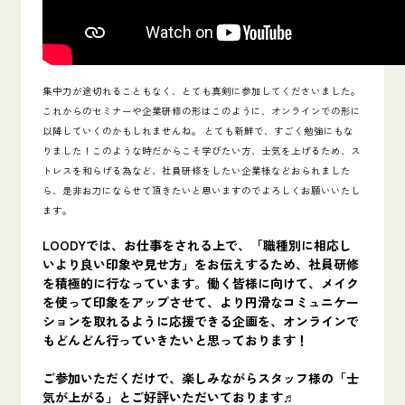
集中力が途切れることもなく、とても真剣に参加してくださいました。
これからのセミナーや企業研修の形はこのように、オンラインでの形に
以降していくのかもしれませんね。 とても新鮮で、すごく勉強にもな
りました！
このような時だからこそ学びたい方、士気を上げるため、ス
トレスを和らげる為など、社員研修をしたい企業様などおられました
ら、是非お力にならせて頂きたいと思いますのでよろしくお願いいたし
ます。
LOODYでは、お仕事をされる上で、「職種別に相応し
いより良い印象や見せ方」をお伝えするため、社員研修
を積極的に行なっています。働く皆様に向けて、メイク
を使って印象をアップさせて、より円滑なコミュニケー
ションを取れるように応援できる企画を、オンラインで
もどんどん行っていきたいと思っております！
ご参加いただくだけで、楽しみながらスタッフ様の「士
気が上がる」とご好評いただいております♬