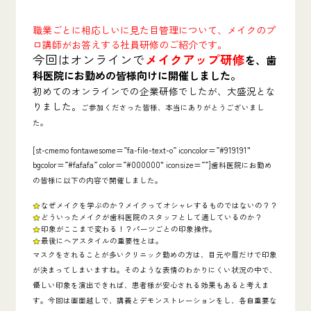
職業ごとに相応しいに見た目管理について、メイクのプ
ロ講師がお答えする社員研修のご紹介です。
今回はオンラインで
メイクアップ研修
を、歯
科医院にお勤めの皆様向けに開催しました
。
初めてのオンラインでの企業研修でしたが、大盛況とな
りました。
ご参加くださった皆様、本当にありがとうございまし
た。
[st-cmemo fontawesome=”fa-file-text-o” iconcolor=”#919191″
bgcolor=”#fafafa” color=”#000000″ iconsize=””]
歯科医院にお勤め
の皆様に以下の内容で開催しました。
なぜメイクを学ぶのか？メイクってオシャレするものではないの？？
どういったメイクが歯科医院のスタッフとして適しているのか？
印象がここまで変わる！？パーツごとの印象操作。
最後にヘアスタイルの重要性とは。
マスクをされることが多いクリニック勤めの方は、目元や眉だけで印象
が決まってしまいますね。そのような
表情のわかりにくい状況の中で、
優しい印象を演出できれば、患者様が安心される効果
もあると考えま
す。今回は画面越しで、
講義とデモンストレーションをし、各自重要な