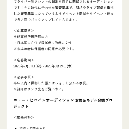
てライバー発タレントの創出を目的に開催されるオーディション
です！今の時代に合わせた審査基準で、SNSやライブ配信を重視
した審査基準になっているようでイベント開催からイベント後ま
で多方面でバックアップしてもらえます。
＜応募資格＞
芸能事務所無所属の方
・日本国内在住で満16歳～29歳の女性
※未成年者は保護者の同意が必要です。
＜応募期間＞
2020年7月31日(金)〜2020年9月24日(木)
＜必要写真＞
半年以内に撮影した顔がはっきりと分かる写真。
※詳細はリンク先をご覧下さい。
ニュー・ヒロインオーディション
女優＆モデル発掘プロ
ジェクト
＜応募資格＞
13歳～22歳の女性