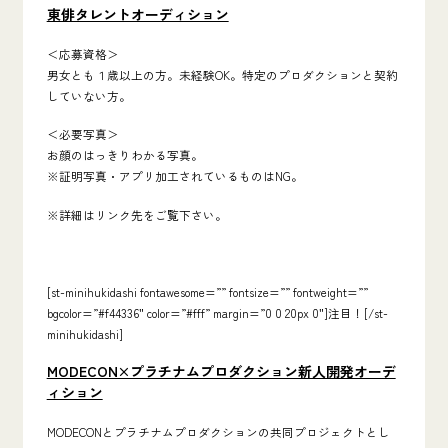
東俳タレントオーディション
＜応募資格＞
男女とも１歳以上の方。未経験OK。特定のプロダクションと契約
していない方。
＜必要写真＞
お顔のはっきりわかる写真。
※証明写真・アプリ加工されているものはNG。
※詳細はリンク先をご覧下さい。
[st-minihukidashi fontawesome=”” fontsize=”” fontweight=””
bgcolor=”#f44336″ color=”#fff” margin=”0 0 20px 0″]注目！[/st-
minihukidashi]
MODECON×プラチナムプロダクション新人開発オーデ
ィション
MODECONとプラチナムプロダクションの共同プロジェクトとし