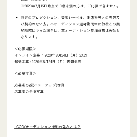
※2020年7月15日時点で13歳未満の方は、ご応募できません。
特定のプロダクション、音楽レーベル、出版社等との専属及
び契約のない方。本オーディション選考期間中に他社との契
約締結に至った場合は、本オーディション参加資格は失効と
なります。
＜応募期限＞
オンライン応募 ：2020年8月24日（月）23:59
郵送応募 : 2020年8月24日（月）書類必着
＜必要写真＞
応募者の顔(バストアップ)写真
応募者の全身写真
LOODYオーディション撮影の強みとは？