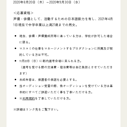
2020年8月20日（木）～2020年9月30日（水）
＜応募資格＞
声優・俳優として、活動するための日本語能力を有し、2021年4月
1日現在で中学卒業以上満27歳までの男女。
現在、俳優・声優養成所等に通っている方は、学校が許可した場合
に限る。
マスコミの仕事をマネージメントするプロダクションに所属及び契
約している方は不可。
11月22日（日）に都内選考会場に来られる方。
（選考を受ける際の交通費・宿泊費等は自己負担とさせていただき
ます）
未成年者は、保護者の承諾を必要とする。
当オーディション受賞の際、他オーディションを受けている方は基
本的にすべてご辞退いただく事を了承いただける方。
※
利用規約
を了承していただける方。
※詳細はリンク先をご覧下さい。