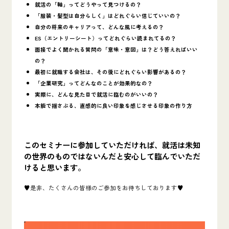
就活の「軸」ってどうやって見つけるの？
「服装・髪型は自分らしく」はどれぐらい信じていいの？
自分の将来のキャリアって、どんな風に考えるの？
ES（エントリーシート）ってどれぐらい読まれてるの？
面接でよく聞かれる質問の「意味・意図」は？どう答えればいい
の？
最初に就職する会社は、その後にどれぐらい影響があるの？
「企業研究」ってどんなのことが効果的なの？
実際に、どんな見た目で就活に臨むのがいいの？
本能で揺さぶる、直感的に良い印象を感じさせる印象の作り方
このセミナーに参加していただければ、就活は未知
の世界のものではないんだと安心して臨んでいただ
けると思います。
♥是非、たくさんの皆様のご参加をお待ちしております♥