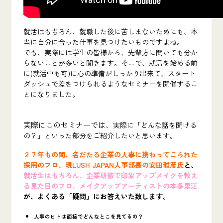
就活はもちろん、就職した後に苦しまないためにも、本
当に自分に合った仕事を見つけたいものですよね。
でも、実際には学生の皆様から、先輩方に聞いても分か
らないことが多いと聞きます。そこで、就活を始める前
に(就活中も可)に心の準備がしっかり出来て、スタート
ダッシュで差をつけられるようなセミナーを開催するこ
とになりました。
実際にこのセミナーでは、
実際に「どんな話を聞ける
の？」といった部分をご紹介したいと思います。
２７年もの間、名だたる企業の人事に携わってこられた
採用のプロ、現LUSH JAPAN人事部長の安田雅彦氏
と、
就活生はもちろん、企業研修で印象アップメイクを教え
る見た目のプロ、メイクアップアーティストの本多里江
が、
よくある「疑問」にお答えいた致します。
人事のヒトは面接でどんなとこを見てるの？