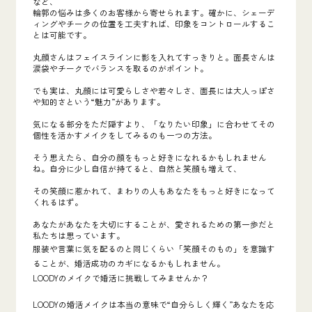
など、
輪郭の悩みは多くのお客様から寄せられます。確かに、シェーデ
ィングやチークの位置を工夫すれば、印象をコントロールするこ
とは可能です。
丸顔さんはフェイスラインに影を入れてすっきりと。面長さんは
涙袋やチークでバランスを取るのがポイント。
でも実は、丸顔には可愛らしさや若々しさ、面長には大人っぽさ
や知的さという“魅力”があります。
気になる部分をただ隠すより、「なりたい印象」に合わせてその
個性を活かすメイクをしてみるのも一つの方法。
そう思えたら、自分の顔をもっと好きになれるかもしれません
ね。自分に少し自信が持てると、自然と笑顔も増えて、
その笑顔に惹かれて、まわりの人もあなたをもっと好きになって
くれるはず。
あなたがあなたを大切にすることが、愛されるための第一歩だと
私たちは思っています。
服装や言葉に気を配るのと同じくらい「笑顔そのもの」を意識す
ることが、婚活成功のカギになるかもしれません。
LOODYのメイクで婚活に挑戦してみませんか？
LOODYの婚活メイクは本当の意味で“自分らしく輝く”あなたを応