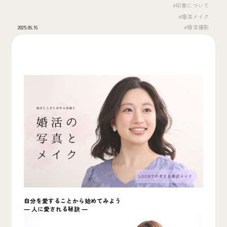
#印象について
#婚活メイク
2025.06.16
#婚活撮影
自分を愛することから始めてみよう
― 人に愛される秘訣 ―