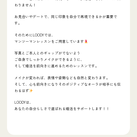
わりません！
お見合いやデートで、同じ印象を自分で再現できるかが重要で
す。
そのためにLOODYでは、
マンツーマンレッスンをご用意しています
写真とご本人とのギャップがでないよう
ご自身でしっかりメイクができるように、
そして婚活を前向きに進めるためのレッスンです。
メイクが変われば、表情や姿勢なども自然と変わります。
そして、心も前向きになりそのポジティブなオーラが相手にも伝
わるはず
LOODYは、
あなたの自分らしさで選ばれる婚活をサポートします！！