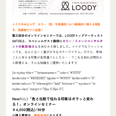
メイクのみならず、カラー（色）を効果的にかつ戦略的に使える秘訣
を、受講者だけに伝授！
第三回目のオンラインセミナーでは、LOODYトップアーティスト
SATOEと、スペシャルゲスト講師に
カラー・イメージコンサルタ
ントの魚田 純さん
をおむかえ致しました。メイクでもファッショ
ンでも、なんとなーく選びがちなカラーアイテム。だけど、色味
ごとに与える印象が全然違うとしたら・・？これを知れば明日か
ら即使える、そんな知識をご提供いたします♪
[st-mybox title=”” fontawesome=”” color=”#757575″
bordercolor=”#BDBDBD” bgcolor=”#f3f3f3″ borderwidth=”0″
borderradius=”5″ titleweight=”bold” fontsize=”” myclass=”st-
mybox-class” margin=”25px 0 25px 0″]
New!
Vol,3
「色と化粧で伝わる印象はガラッと変わ
る！」オンラインセミナー
￥4,000(税込)/80分
※購入費用は、
事前決済
になります。