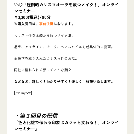
Vol,2
「圧倒的カリスマオーラを放つメイク！」オンライ
ンセミナー
￥3,300(税込)/90分
※購入費用は、
事前決済
になります。
カリスマ性をお顔から放つメイク法。
眉毛、アイライン、チーク、ヘアスタイルも超具体的に指南。
心理学を取り入れたカリスマ性のお話。
同性に憧れられる顔ってどんな顔？
などなど、詳しく！わかりやすく！楽しく！解説いたします。
[/st-mybox]
・第３回目の配信
「色と化粧で伝わる印象はガラッと変わる！」オンライ
ンセミナー」