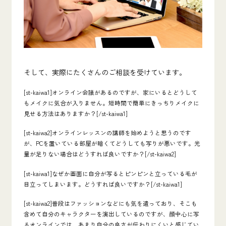
そして、実際にたくさんのご相談を受けています。
[st-kaiwa1]オンライン会議があるのですが、家にいるとどうして
もメイクに気合が入りません。短時間で簡単にきっちりメイクに
見せる方法はありますか？[/st-kaiwa1]
[st-kaiwa2]オンラインレッスンの講師を始めようと思うのです
が、PCを置いている部屋が暗くてどうしても写りが悪いです。光
量が足りない場合はどうすれば良いですか？[/st-kaiwa2]
[st-kaiwa1]なぜか画面に自分が写るとピンピンと立っている毛が
目立ってしまいます。どうすれば良いですか？[/st-kaiwa1]
[st-kaiwa2]普段はファッションなどにも気を遣っており、そこも
含めて自分のキャラクターを演出しているのですが、顔中心に写
るオンラインでは、あまり自分の良さが伝わりにくいと感じてい