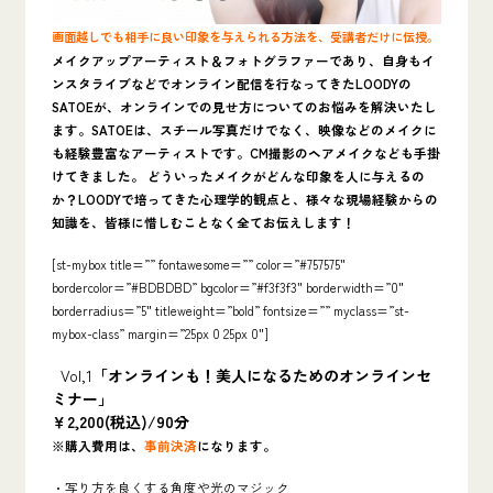
画面越しでも相手に良い印象を与えられる方法を、受講者だけに伝授。
メイクアップアーティスト＆フォトグラファーであり、自身もイ
ンスタライブなどでオンライン配信を行なってきた
LOODYの
SATOEが、オンラインでの見せ方についてのお悩みを解決いたし
ます。SATOEは、スチール写真だけでなく、映像などのメイクに
も経験豊富なアーティストです。CM撮影のヘアメイクなども手掛
けてきました。 どういったメイクがどんな印象を人に与えるの
か？LOODYで培ってきた心理学的観点と、様々な現場経験からの
知識を、皆様に惜しむことなく全てお伝えします！
[st-mybox title=”” fontawesome=”” color=”#757575″
bordercolor=”#BDBDBD” bgcolor=”#f3f3f3″ borderwidth=”0″
borderradius=”5″ titleweight=”bold” fontsize=”” myclass=”st-
mybox-class” margin=”25px 0 25px 0″]
Vol,1
「オンラインも！美人になるためのオンラインセ
ミナー」
￥2,200(税込)/90分
※購入費用は、
事前決済
になります。
・写り方を良くする角度や光のマジック