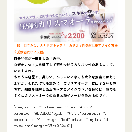
「脱！目立たない人！サブキャラ！」カリスマ性を醸し出すメイク方法
を受講者だけに伝授。
自分発信が一般化した世の中、
なぜかいつも人を魅了して惹きつけるカリスマ性のある人って、
いますよね。
もちろん経歴や、美しい、かっこいいなども大きな要素ではあり
ますが、それだけでも意外に「カリスマオーラ」は出せないもの
です。知識を理解した上でヘア＆メイクでコツを掴めば、誰でも
すぐにカリスマオーラのあるお顔イメージを作れるのです。
[st-mybox title=”” fontawesome=”” color=”#757575″
bordercolor=”#BDBDBD” bgcolor=”#f3f3f3″ borderwidth=”0″
borderradius=”5″ titleweight=”bold” fontsize=”” myclass=”st-
mybox-class” margin=”25px 0 25px 0″]