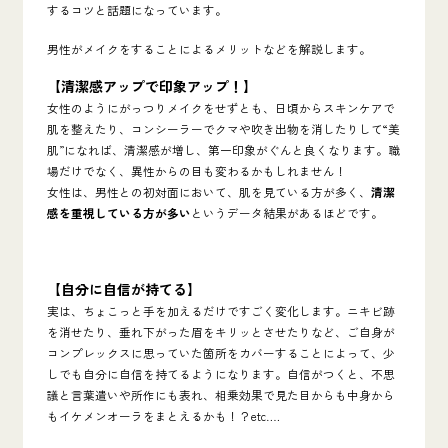
するコツと話題になっています。
男性がメイクをすることによるメリットなどを解説します。
【清潔感アップで印象アップ！】
女性のようにがっつりメイクをせずとも、日頃からスキンケアで
肌を整えたり、コンシーラーでクマや吹き出物を消したりして“美
肌”になれば、清潔感が増し、第一印象がぐんと良くなります。職
場だけでなく、異性からの目も変わるかもしれません！
女性は、男性との初対面において、肌を見ている方が多く、
清潔
感を重視している方が多い
というデータ結果があるほどです。
【自分に自信が持てる】
実は、ちょこっと手を加えるだけですごく変化します。ニキビ跡
を消せたり、垂れ下がった眉をキリッとさせたりなど、ご自身が
コンプレックスに思っていた箇所をカバーすることによって、少
しでも自分に自信を持てるようになります。自信がつくと、不思
議と言葉遣いや所作にも表れ、相乗効果で見た目からも中身から
もイケメンオーラをまとえるかも！？etc….