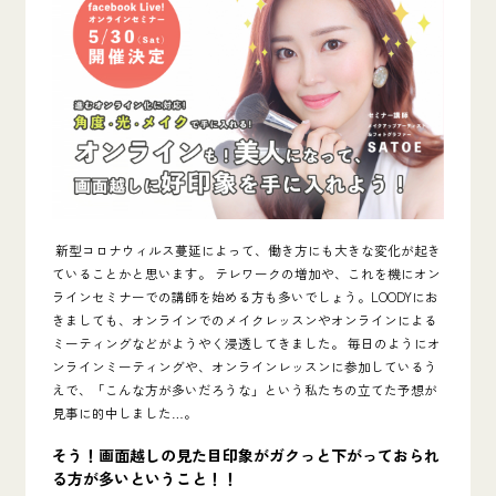
新型コロナウィルス蔓延によって、働き方にも大きな変化が起き
ていることかと思います。
テレワークの増加や、これを機にオン
ラインセミナーでの講師を始める方も多いでしょう。
LOODYにお
きましても、オンラインでのメイクレッスンやオンラインによる
ミーティングなどがようやく浸透してきました。
毎日のようにオ
ンラインミーティングや、オンラインレッスンに参加している
う
えで
、
「こんな方が多いだろうな」という
私たち
の
立てた
予想が
見事に的中しま
した
…。
そう！画面越しの見た目印象がガクっと下がっておられ
る方が多いということ！！