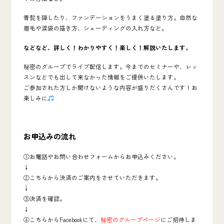
青髭を隠したり、ファンデーションをうまく塗る塗り方。自然な
眉毛や涙袋の描き方、シェーディングの入れ方など。
などなど、詳しく！わかりやすく！楽しく！解説いたします。
秘密のグループでライブ配信します。今までのセミナーや、レッ
スンなどでも出して来なかった情報をご提供いたします。
ご参加された方しか聞けないような内容が盛りだくさんです！お
楽しみに
お申込みの流れ
①お電話やお問い合わせフォームからお申込みください。
↓
②こちらから決済のご案内をさせていただきます。
↓
③決済を確認。
↓
④こちらからFacebookにて、
秘密のグループページ
にご招待しま