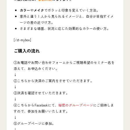
カラー
や
メイク
でガラッと印象を変えていく方法。
意外と違う！人から見られるイメージと、自分が目指すイメ
ージの差の近づけ方。
さまざまな場面、状況に応じた効果的なカラーの使い方。
[/st-mybox]
ご購入の流れ
①お電話やお問い合わせフォームからご視聴希望のセミナー名を
添えて、お申込みください。
↓
②こちらから決済のご案内をさせていただきます。
↓
③決済を確認させていただきます。
↓
④こちらからFacebookにて、
秘密のグループページ
にご招待しま
すので、参加をお願いいたします。
↓
⑤グループページに参加。
↓