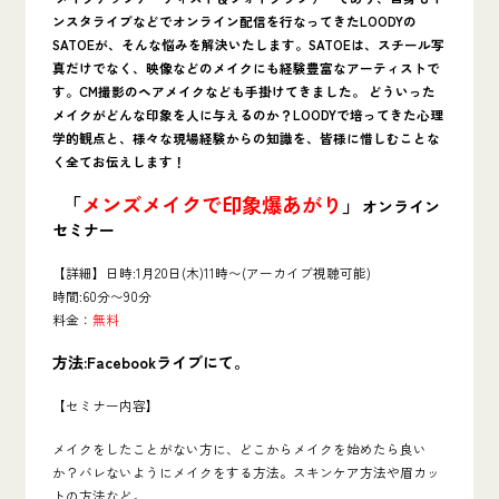
ンスタライブなどでオンライン配信を行なってきた
LOODYの
SATOEが、そんな悩みを解決いたします。SATOEは、スチール写
真だけでなく、映像などのメイクにも経験豊富なアーティストで
す。CM撮影のヘアメイクなども手掛けてきました。 どういった
メイクがどんな印象を人に与えるのか？LOODYで培ってきた心理
学的観点と、様々な現場経験からの知識を、皆様に惜しむことな
く全てお伝えします！
「
メンズメイクで印象爆あがり
」
オンライン
セミナー
【詳細】日時:1月20日(木)11時〜(アーカイブ視聴可能)
時間:60分〜90分
料金：
無料
方法:Facebookライブにて。
【セミナー内容】
メイクをしたことがない方に、どこからメイクを始めたら良い
か？バレないようにメイクをする方法。スキンケア方法や眉カッ
トの方法など。