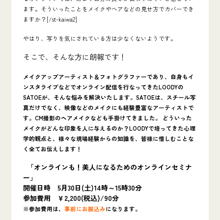
ます。そういったことをメイクやヘアなどの見せ方でカバーでき
ますか？[/st-kaiwa2]
やはり、写りを気にされている方は少なくないようです。
そこで、
そんな方に朗報です！
メイクアップアーティスト＆フォトグラファーであり、自身もイ
ンスタライブなどでオンライン配信を行なってきた
LOODYの
SATOEが、そんな悩みを解決いたします。SATOEは、スチール写
真だけでなく、映像などのメイクにも経験豊富なアーティストで
す。CM撮影のヘアメイクなども手掛けてきました。 どういった
メイクがどんな印象を人に与えるのか？LOODYで培ってきた心理
学的観点と、様々な現場経験からの知識を、皆様に惜しむことな
く全てお伝えします！
「オンラインも！美人になるためのオンラインセミナ
ー」
開催日時 5月30日(土)14時～15時30分
参加費用 ￥2,200(税込)/90分
※参加費用は、
事前にお振込み
になります。