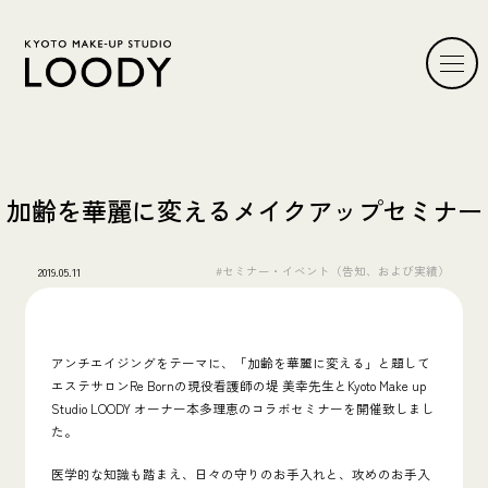
加齢を華麗に変えるメイクアップセミナー
#セミナー・イベント（告知、および実績）
2019.05.11
アンチエイジングをテーマに、「加齢を華麗に変える」と題して
エステサロンRe Bornの現役看護師の堤 美幸先生とKyoto Make up
Studio LOODY オーナー本多理恵のコラボセミナーを開催致しまし
た。
医学的な知識も踏まえ、日々の守りのお手入れと、攻めのお手入