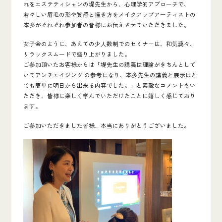
れをエステティシャンの堤先生から、
心理学的アプローチで、
若々しい眉毛の形や質感と描き方をメイクアップアーティストの
本多がそれぞれ参加者の皆様にお伝えさせていただきました。
女子会のように、あえての少人数制でのセミナーは、和気藹々、
リラックスムードで盛り上がりました
。
ご参加頂いたお客様からは「堤先生の講義は理論がきちんとして
いてアンチエイジング の参考になり、本多先生の講義と展示はと
ても簡単に明日から出来る内容でした。」と素敵なコメントもい
ただき、皆様に楽しく学んでいただけたことに嬉しく感じており
ます。
ご参加いただきました皆様、本当にありがとうございました。