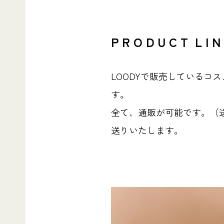
P R O D U C T L I N
LOODYで販売している
す。
全て、通販が可能です。（
送りいたします。