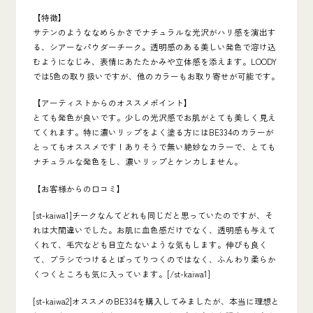
【特徴】
サテンのようななめらかさでナチュラルな光沢がハリ感を演出す
る、シアーなパウダーチーク。透明感のある美しい発色で溶け込
むようになじみ、表情にあたたかみや立体感を添えます。LOODY
では5色の取り扱いですが、他のカラーもお取り寄せが可能です。
【アーティストからのオススメポイント】
とても発色が良いです。少しの光沢感でお肌がとても美しく見え
てくれます。特に濃いリップをよく塗る方にはBE334のカラーが
とってもオススメです！ありそうで無い絶妙なカラーで、とても
ナチュラルな発色をし、濃いリップとケンカしません。
【お客様からの口コミ】
[st-kaiwa1]チークなんてどれも同じだと思っていたのですが、そ
れは大間違いでした。お肌に血色感だけでなく、透明感も与えて
くれて、毛穴なども目立たないような気もします。伸びも良く
て、ブラシでつけるとぼってりつくのではなく、ふんわり柔らか
くつくところも気に入っています。[/st-kaiwa1]
[st-kaiwa2]オススメのBE334を購入してみましたが、本当に理想と