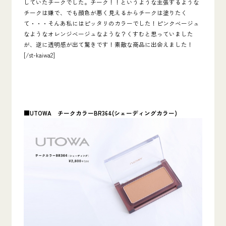
していたチークでした。チーク！！というような主張するような
チークは嫌で、でも顔色が悪く見えるからチークは塗りたく
て・・・そんあ私にはピッタリのカラーでした！ピンクベージュ
なようなオレンジベージュなような？くすむと思っていました
が、逆に透明感が出て驚きです！素敵な商品に出会えました！
[/st-kaiwa2]
■UTOWA
チークカラーBR364(
シェーディングカラー)