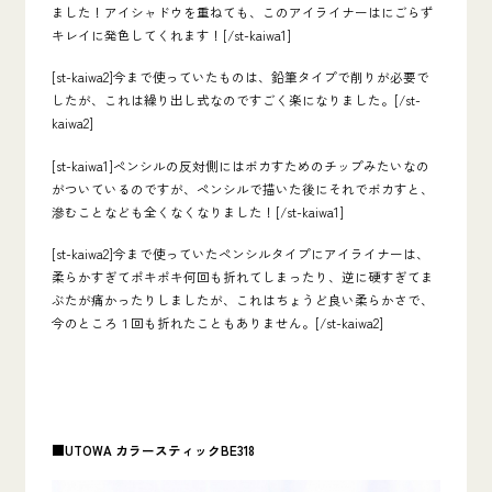
ました！アイシャドウを重ねても、このアイライナーはにごらず
キレイに発色してくれます！[/st-kaiwa1]
[st-kaiwa2]今まで使っていたものは、鉛筆タイプで削りが必要で
したが、これは繰り出し式なのですごく楽になりました。[/st-
kaiwa2]
[st-kaiwa1]ペンシルの反対側にはボカすためのチップみたいなの
がついているのですが、ペンシルで描いた後にそれでボカすと、
滲むことなども全くなくなりました！[/st-kaiwa1]
[st-kaiwa2]今まで使っていたペンシルタイプにアイライナーは、
柔らかすぎてポキポキ何回も折れてしまったり、逆に硬すぎてま
ぶたが痛かったりしましたが、これはちょうど良い柔らかさで、
今のところ１回も折れたこともありません。[/st-kaiwa2]
■UTOWA
カラースティックBE318