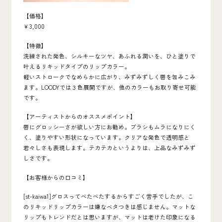
【価格】
￥3,000
【特徴】
洗練された発色、シルキーなツヤ、あふれる潤いを、ひと塗りで
叶えるリキッドタイプのリップカラー。
軽いストロークでなめらかに広がり、みずみずしく唇を包みこみ
ます。LOODYでは３色展開ですが、他のカラーもお取り寄せ可能
です。
【アーティストからのオススメポイント】
唇にグロッシーさが欲しい方にお勧め。ブラシもムラになりにく
く、塗りやすい形状になっています。クリアな発色で透明感と
若々しさも表現します。テカテカというよりは、上品なみずみず
しさです。
【お客様からの口コミ】
[st-kaiwa1]グロスってべたべたするからすごく苦手でしたが、こ
のリキッドリップカラーは嫌なベタつきは感じません。マットな
リップもトレンドだとは思いますが、マットは老けた印象になる