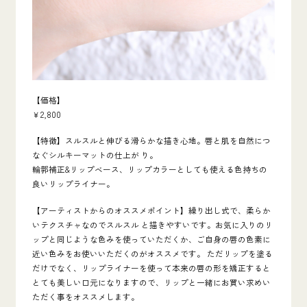
【価格】
￥2,800
【特徴】スルスルと伸びる滑らかな描き心地。唇と肌を自然につ
なぐシルキーマットの仕上が り。
輪郭補正&リップベース、リップカラーとしても使える色持ちの
良いリップライナー。
【アーティストからのオススメポイント】繰り出し式で、柔らか
いテクスチャなのでスルスル と描きやすいです。お気に入りのリ
ップと同じような色みを使っていただくか、ご自身の唇の色素に
近い色みをお使いいただくのがオススメです。 ただリップを塗る
だけでなく、リップライナーを使って本来の唇の形を矯正すると
とても美しい口元になりますので、リップと一緒にお買い求めい
ただく事をオススメします。