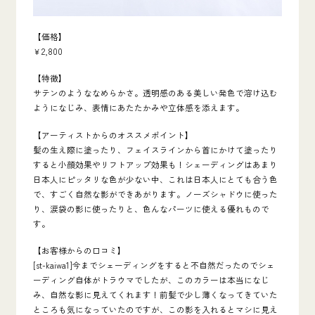
【価格】
￥2,800
【特徴】
サテンのようななめらかさ。透明感のある美しい発色で溶け込む
ようになじみ、表情にあたたかみや立体感を添えます。
【アーティストからのオススメポイント】
髪の生え際に塗ったり、フェイスラインから首にかけて塗ったり
すると小顔効果やリフトアップ効果も！シェーディングはあまり
日本人にピッタリな色が少ない中、これは日本人にとても合う色
で、すごく自然な影ができあがります。ノーズシャドウに使った
り、涙袋の影に使ったりと、色んなパーツに使える優れもので
す。
【お客様からの口コミ】
[st-kaiwa1]今までシェーディングをすると不自然だったのでシェ
ーディング自体がトラウマでしたが、このカラーは本当になじ
み、自然な影に見えてくれます！前髪で少し薄くなってきていた
ところも気になっていたのですが、この影を入れるとマシに見え