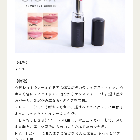
【価格】
￥3,200
【特徴】
心奪われるカラーとクリアな発色が魅力のリップスティック。心
地よく唇にフィットする、軽やかなテクスチャーです。透け感や
カバー力、光沢感の異なる3 タイプを展開。
ＳＨＨＥＲ(シアー):鮮やかな色が、透けるようにクリアに色付き
ます。しっとりとヘルシーなツヤ感。
ＦＬＡＷＬＥＳＳ(フローレス):色ムラや凹凸をカバーして、見た
まま発色。美しい唇そのもののような控えめのツヤ感。
ＭＡT T E(マット):見たままの色がきちんと発色。ふわっとソフト
なマット感。