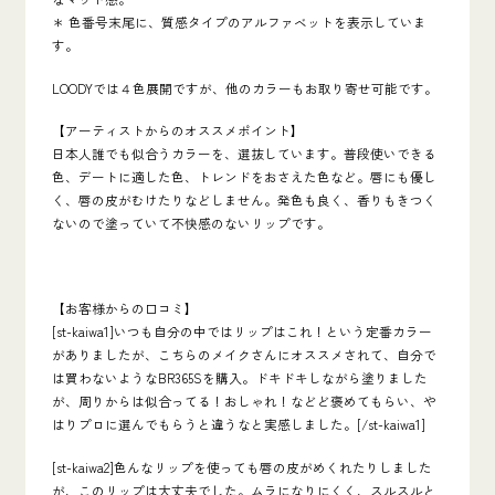
＊ 色番号末尾に、質感タイプのアルファベットを表示していま
す。
LOODYでは４色展開ですが、他のカラーもお取り寄せ可能です。
【アーティストからのオススメポイント】
日本人誰でも似合うカラーを、選抜しています。普段使いできる
色、デートに適した色、トレンドをおさえた色など。唇にも優し
く、唇の皮がむけたりなどしません。発色も良く、香りもきつく
ないので塗っていて不快感のないリップです。
【お客様からの口コミ】
[st-kaiwa1]いつも自分の中ではリップはこれ！という定番カラー
がありましたが、こちらのメイクさんにオススメされて、自分で
は買わないようなBR365Sを購入。ドキドキしながら塗りました
が、周りからは似合ってる！おしゃれ！などど褒めてもらい、や
はりプロに選んでもらうと違うなと実感しました。[/st-kaiwa1]
[st-kaiwa2]色んなリップを使っても唇の皮がめくれたりしました
が、このリップは大丈夫でした。ムラになりにくく、スルスルと