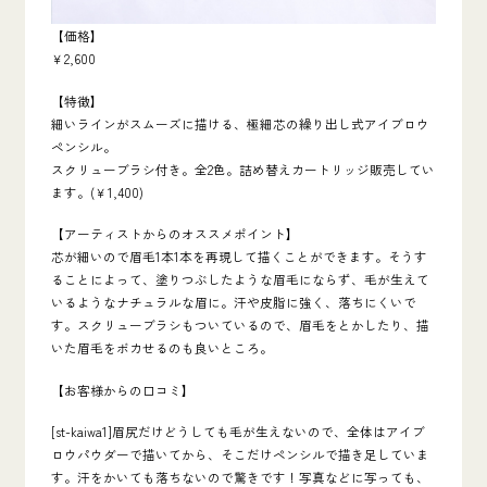
【価格】
￥2,600
【特徴】
細いラインがスムーズに描ける、極細芯の繰り出し式アイブロウ
ペンシル。
スクリューブラシ付き。全2色。詰め替えカートリッジ販売してい
ます。(￥1,400)
【アーティストからのオススメポイント】
芯が細いので眉毛1本1本を再現して描くことができます。そうす
ることによって、塗りつぶしたような眉毛にならず、毛が生えて
いるようなナチュラルな眉に。汗や皮脂に強く、落ちにくいで
す。スクリューブラシもついているので、眉毛をとかしたり、描
いた眉毛をボカせるのも良いところ。
【お客様からの口コミ】
[st-kaiwa1]眉尻だけどうしても毛が生えないので、全体はアイブ
ロウパウダーで描いてから、そこだけペンシルで描き足していま
す。汗をかいても落ちないので驚きです！写真などに写っても、