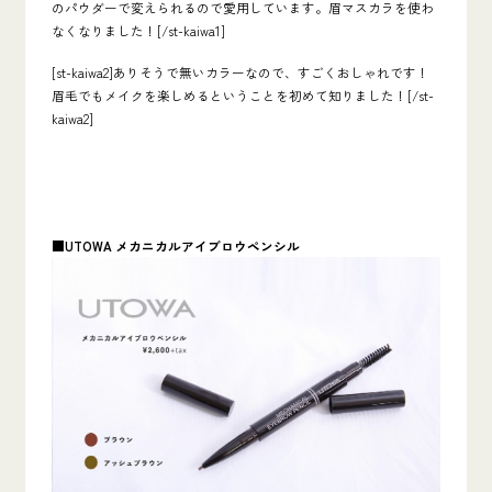
のパウダーで変えられるので愛用しています。眉マスカラを使わ
なくなりました！[/st-kaiwa1]
[st-kaiwa2]ありそうで無いカラーなので、すごくおしゃれです！
眉毛でもメイクを楽しめるということを初めて知りました！[/st-
kaiwa2]
■UTOWA
メカニカルアイブロウペンシル