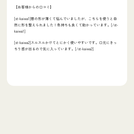
【お客様からの口コミ】
[st-kaiwa1]唇の形が薄くて悩んでいましたが、こちらを使うと自
然に形を整えられました！色持ちも良くて助かっています。[/st-
kaiwa1]
[st-kaiwa2]スルスルかけてとにかく使いやすいです。口元にきっ
ちり感が出るので気に入っています。[/st-kaiwa2]