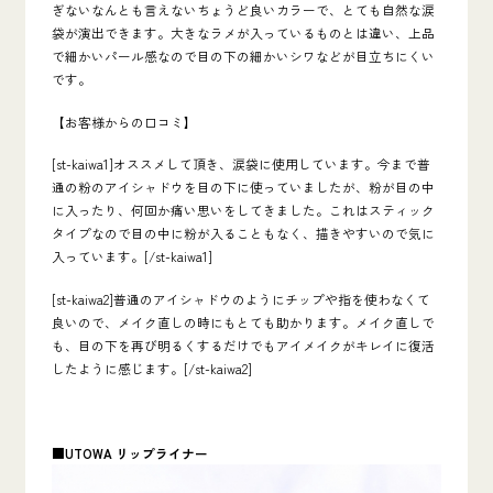
ぎないなんとも言えないちょうど良いカラーで、とても自然な涙
袋が演出できます。大きなラメが入っているものとは違い、上品
で細かいパール感なので目の下の細かいシワなどが目立ちにくい
です。
【お客様からの口コミ】
[st-kaiwa1]オススメして頂き、涙袋に使用しています。今まで普
通の粉のアイシャドウを目の下に使っていましたが、粉が目の中
に入ったり、何回か痛い思いをしてきました。これはスティック
タイプなので目の中に粉が入ることもなく、描きやすいので気に
入っています。[/st-kaiwa1]
[st-kaiwa2]普通のアイシャドウのようにチップや指を使わなくて
良いので、メイク直しの時にもとても助かります。メイク直しで
も、目の下を再び明るくするだけでもアイメイクがキレイに復活
したように感じます。[/st-kaiwa2]
■UTOWA リップライナー