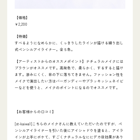
【価格】
￥2,200
【特徴】
すべるようになめらかに、くっきりしたラインが描ける繰り出し
式ペンシルアイライナー。全５色。
【アーティストからのオススメポイント】ナチュラルメイクには
ブラウンがオススメです。高発色で、柔らかく、するすると描け
ます。滲みにくく、目の下に落ちてきません。ファッション性を
メイクで演出したい方はバーガンディーやブラッキッシュネイビ
ーなどを使うと、メイクのポイントになるのでオススメです。
【お客様からの口コミ】
[st-kaiwa1]こちらのメイクさんに教えていただいたのですが、ペ
ンシルアイライナーを引いた後にアイシャドウを塗ると、アイラ
インが上手にボケて、すごくナチュラルなににデカ目効果があり