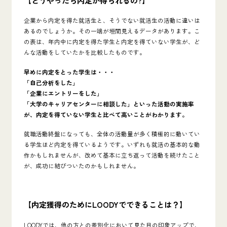
企業から内定を得た就活生と、そうでない就活生の活動に違いは
あるのでしょうか。その一端が垣間見えるデータがあります。こ
の表は、年内中に内定を得た学生と内定を得ていない学生が、ど
んな活動をしていたかを比較したものです。
早めに内定をとった学生は・・・
「自己分析をした」
「企業にエントリーをした」
「大学のキャリアセンターに相談した」といった活動の実施率
が、内定を得ていない学生と比べて高いことがわかります。
就職活動終盤になっても、全体の活動量が多く積極的に動いてい
る学生ほど内定を得ているようです。いずれも就活の基本的な動
作かもしれませんが、改めて基本に立ち返って活動を続けたこと
が、成功に結びついたのかもしれません。
【内定獲得のためにLOODYでできることは？】
LOODYでは、他の方との差別化において見た目の印象アップで、