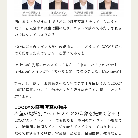
沢山あるスタジオの中で「どこで証明写真を撮ってもらおうか
な？」と先輩や同級生に聞いたり、ネットで調べてみたりされる
のではないでしょうか？
当店にご来店くださる学生の皆様にも、「どうしてLOODYを選ん
でくださったんですか？」と聞いてみると
[st-kaiwa1]先輩にオススメしてもらって来ました！[/st-kaiwa1]
[st-kaiwa1]メイクが付いていると聞いて決めました！[/st-kaiwa1]
等々、沢山嬉しいお言葉をいただいてます！今回はそんなLOODY
の証明写真について、他社とはどう違うのか？をお話ししたいと
思います。
LOODYの証明写真の強み
希望の職種別にヘア＆メイクの印象を提案できる！
LOODYのメインメニューでもあるお仕事用のプロフィール撮影で
は、職業別に最適なイメージを考えてメイクをしております。
なので就活をする時は、営業職、公務員、金融関係、教員などご