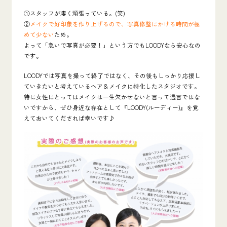
①スタッフが凄く頑張っている。(笑)
②
メイクで好印象を作り上げるので、写真修整にかける時間が極
めて少ない
ため。
よって「急いで写真が必要！」という方でもLOODYなら安心なの
です。
LOODYでは写真を撮って終了ではなく、その後もしっかり応援し
ていきたいと考えているヘア＆メイクに特化したスタジオです。
特に女性にとってはメイクは一生欠かせないと言って過言ではな
いですから、ぜひ身近な存在として『
LOODY(ルーディー)
』を覚
えておいてくだされば幸いです♪