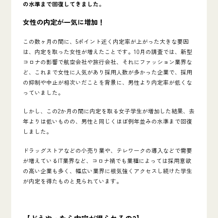
の水準まで回復してきました。
女性の内定が一気に増加！
この数ヶ月の間に、5ポイント近く内定率が上がった大きな要因
は、内定を取った女性が増えたことです。10月の調査では、新型
コロナの影響で航空会社や旅行会社、それにファッション業界な
ど、これまで女性に人気があり採用人数が多かった企業で、採用
の抑制や中止が相次いだことを背景に、男性より内定率が低くな
っていました。
しかし、この2か月の間に内定を取る女子学生が増加した結果、去
年よりは低いものの、男性と同じくほぼ例年並みの水準まで回復
しました。
ドラッグストアなどの小売り業や、テレワークの導入などで需要
が増えているIT業界など、コロナ禍でも業種によっては採用意欲
の高い企業も多く、幅広い業界に根気強くアクセスし続けた学生
が内定を得たものと見られています。
【どうやったら内定が得られるの?】