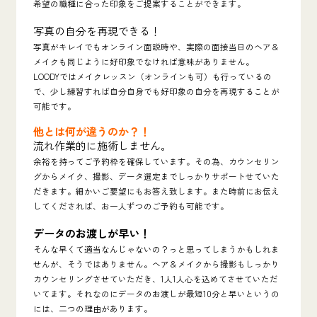
希望の職種に合った印象をご提案することができます。
写真の自分を再現できる！
写真がキレイでもオンライン面説時や、実際の面接当日のヘア＆
メイクも同じように好印象でなければ意味がありません。
LOODYではメイクレッスン（オンラインも可）も行っているの
で、少し練習すれば自分自身でも好印象の自分を再現することが
可能です。
他とは何が違うのか？！
流れ作業的に施術しません。
余裕を持ってご予約枠を確保しています。その為、カウンセリン
グからメイク、撮影、データ選定までしっかりサポートせていた
だきます。細かいご要望にもお答え致します。また時前にお伝え
してくだされば、お一人ずつのご予約も可能です。
データのお渡しが早い！
そんな早くて適当なんじゃないの？っと思ってしまうかもしれま
せんが、そうではありません。ヘア＆メイクから撮影もしっかり
カウンセリングさせていただき、1人1人心を込めてさせていただ
いてます。それなのにデータのお渡しが最短10分と早いというの
には、二つの理由があります。