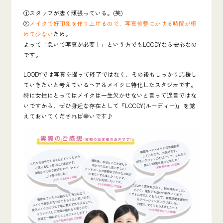
①スタッフが凄く頑張っている。(笑)
②
メイクで好印象を作り上げるので、写真修整にかける時間が極
めて少ない
ため。
よって「急いで写真が必要！」という方でもLOODYなら安心なの
です。
LOODYでは写真を撮って終了ではなく、その後もしっかり応援し
ていきたいと考えているヘア＆メイクに特化したスタジオです。
特に女性にとってはメイクは一生欠かせないと言って過言ではな
いですから、ぜひ身近な存在として『
LOODY(ルーディー)
』を覚
えておいてくだされば幸いです♪