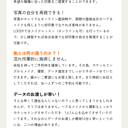
希望の職種に合った印象をご提案することができます。
写真の自分を再現できる！
写真がキレイでもオンライン面説時や、実際の面接当日のヘア＆
メイクも同じように好印象でなければ意味がありません。
LOODYではメイクレッスン（オンラインも可）も行っているの
で、少し練習すれば自分自身でも好印象の自分を再現することが
可能です。
他とは何が違うのか？！
流れ作業的に施術しません。
余裕を持ってご予約枠を確保しています。その為、カウンセリン
グからメイク、撮影、データ選定までしっかりサポートせていた
だきます。細かいご要望にもお答え致します。また時前にお伝え
してくだされば、お一人ずつのご予約も可能です。
データのお渡しが早い！
そんな早くて適当なんじゃないの？っと思ってしまうかもしれま
せんが、そうではありません。ヘア＆メイクから撮影もしっかり
カウンセリングさせていただき、1人1人心を込めてさせていただ
いてます。それなのにデータのお渡しが最短10分と早いというの
には、二つの理由があります。