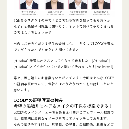
沢山あるスタジオの中で「どこで証明写真を撮ってもらおうか
な？」と先輩や同級生に聞いたり、ネットで調べてみたりされる
のではないでしょうか？
当店にご来店くださる学生の皆様にも、「どうしてLOODYを選ん
でくださったんですか？」と聞いてみると
[st-kaiwa1]先輩にオススメしてもらって来ました！[/st-kaiwa1]
[st-kaiwa1]メイクが付いていると聞いて決めました！[/st-kaiwa1]
等々、沢山嬉しいお言葉をいただいてます！今回はそんなLOODY
の証明写真について、他社とはどう違うのか？をお話ししたいと
思います。
LOODYの証明写真の強み
希望の職種別にヘア＆メイクの印象を提案できる！
LOODYのメインメニューでもあるお仕事用のプロフィール撮影で
は、職業別に最適なイメージを考えてメイクをしております。
なので就活をする時は、営業職、公務員、金融関係、教員などご