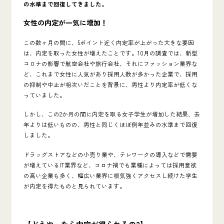
の水準まで回復してきました。
女性の内定が一気に増加！
この数ヶ月の間に、5ポイント近く内定率が上がった大きな要因
は、内定を取った女性が増えたことです。10月の調査では、新型
コロナの影響で航空会社や旅行会社、それにファッション業界な
ど、これまで女性に人気があり採用人数が多かった企業で、採用
の抑制や中止が相次いだことを背景に、男性より内定率が低くな
っていました。
しかし、この2か月の間に内定を取る女子学生が増加した結果、去
年よりは低いものの、男性と同じくほぼ例年並みの水準まで回復
しました。
ドラッグストアなどの小売り業や、テレワークの導入などで需要
が増えているIT業界など、コロナ禍でも業種によっては採用意欲
の高い企業も多く、幅広い業界に根気強くアクセスし続けた学生
が内定を得たものと見られています。
【どうやったら内定が得られるの?】