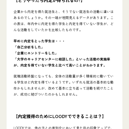
企業から内定を得た就活生と、そうでない就活生の活動に違いは
あるのでしょうか。その一端が垣間見えるデータがあります。こ
の表は、年内中に内定を得た学生と内定を得ていない学生が、ど
んな活動をしていたかを比較したものです。
早めに内定をとった学生は・・・
「自己分析をした」
「企業にエントリーをした」
「大学のキャリアセンターに相談した」といった活動の実施率
が、内定を得ていない学生と比べて高いことがわかります。
就職活動終盤になっても、全体の活動量が多く積極的に動いてい
る学生ほど内定を得ているようです。いずれも就活の基本的な動
作かもしれませんが、改めて基本に立ち返って活動を続けたこと
が、成功に結びついたのかもしれません。
【内定獲得のためにLOODYでできることは？】
LOODYでは、他の方との差別化において見た目の印象アップで、