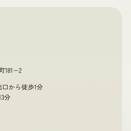
81−2
出口から徒歩1分
3分