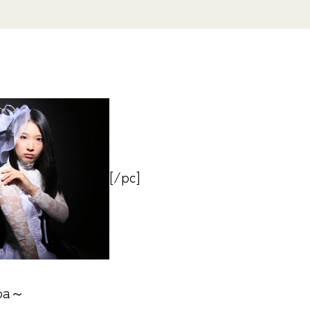
[/pc]
pa～