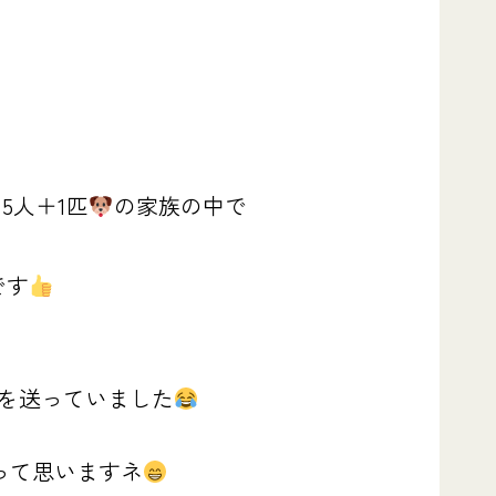
5人＋1匹
の家族の中で
です
を送っていました
って思いますネ