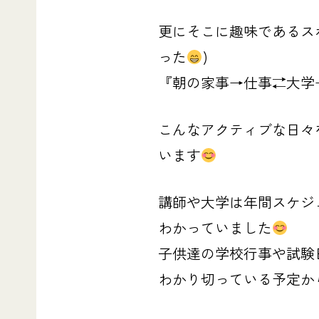
更にそこに趣味であるス
った
)
『朝の家事→仕事
⇄大学
こんなアクティブな日々
います
講師や大学は年間スケジ
わかっていました
子供達の学校行事や試験
わかり切っている予定か