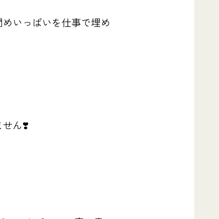
間めいっぱいを仕事で埋め
ません
❣