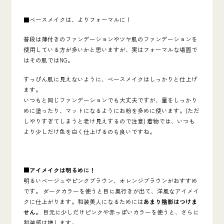
■ベースメイクは、よりフォーマルに！
普段は薄付きのファンデーションやツヤ肌のファンデーションを
使用している方が多いかと思いますが、
実はフォーマルな場面で
はその肌では
NG
。
すっぴん肌に見えないように、ベースメイクはしっかりと仕上げ
ます。
いつもと同じファンデーションでも大丈夫ですが、
量をしっかり
めに塗ったり、マットになるようにお粉を多めに使います。
(ただ
しやりすぎてしまうと老け見えするので注意)
着物では、いつも
より少しだけ色を白く仕上げるのも良いですね。
■アイメイクは明るめに！
明るいベージュやピンクブラウン、オレンジブラウンがおすすめ
です。
ダークカラーを使うと目に奥行きが出て、洋風なアイメイ
クに仕上がります。和装美人になるためには
あまり陰影はつけま
せん。
目元に少しだけピンクや赤っぽいカラーを使うと、さらに
和装感は増します。