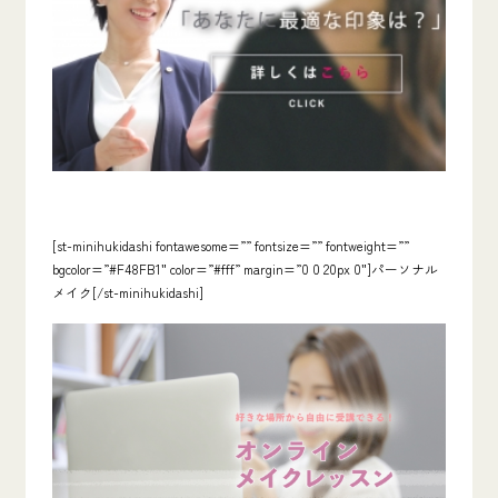
[st-minihukidashi fontawesome=”” fontsize=”” fontweight=””
bgcolor=”#F48FB1″ color=”#fff” margin=”0 0 20px 0″]パーソナル
メイク[/st-minihukidashi]