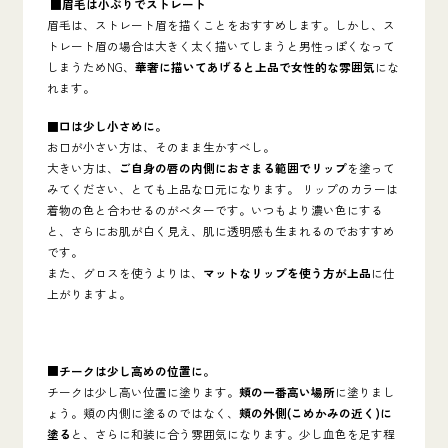
■
眉毛は小ぶりでストレート
眉毛は、ストレート眉を描くことをおすすめします。しかし、ス
トレート眉の場合は大きく太く描いてしまうと男性っぽくなって
しまうためNG、
華奢に描いてあげると上品で女性的な雰囲気
にな
れます。
■
口は少し小さめに。
お口が小さい方は、そのまま生かすべし。
大きい方は、
ご自身の唇の内側におさまる範囲でリップ
を塗って
みてください、とても上品な口元になります。
リップのカラーは
着物の色と合わせるのがベターです。いつもより濃い色にする
と、さらにお肌が白く見え、肌に透明感も生まれるのでおすすめ
です。
また、グロスを使うよりは、
マットなリップを使う方が上品
に仕
上がりますよ。
■チークは少し高めの位置に
。
チークは少し高い位置に塗ります。
頬の一番高い場所
に塗りまし
ょう。頬の内側に塗るのではなく、
頬の外側(こめかみの近く)に
塗る
と、さらに和装に合う雰囲気になります。
少し血色を足す程