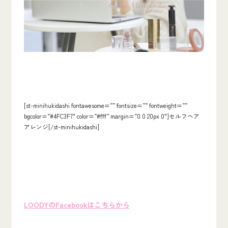
[st-minihukidashi fontawesome=”” fontsize=”” fontweight=””
bgcolor=”#4FC3F7″ color=”#fff” margin=”0 0 20px 0″]セルフヘア
アレンジ[/st-minihukidashi]
LOODYのFacebookはこちらから