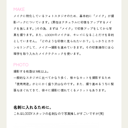
MAKE
メイクに特化しているフォトスタジオのため、基本的に「メイク」が撮
影パックについています。(男性はナチュラルに印象をアップするメイ
クを施します。)その為、まずは「メイク」で印象アップをしてから写
真を撮ります。また、LOODYのメイクは、キレイになることだけを目的
としていません。「
どのような印象に見られたいか？」しっかりとカウ
ンセリングして、メイク→撮影を進めていきます。その印象操作には心
理学を取り入れたメイクテクニックを使います。
PHOTO
撮影する枚数は70枚以上。
一般的なスタジオに比べてかなり多く、様々なカットを撮影するため
「使用用途」がとにかく盛り沢山
なのです。また、撮り進めるうちに緊
張もほぐれてきて、徐々に撮影に慣れてくるメリットもあります。
名刺に入れるために。
これはLOODYスタッフの名刺なので写真推しがすごいですが(笑)