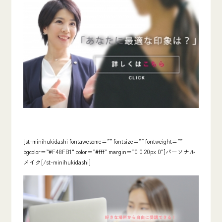
[st-minihukidashi fontawesome=”” fontsize=”” fontweight=””
bgcolor=”#F48FB1″ color=”#fff” margin=”0 0 20px 0″]パーソナル
メイク[/st-minihukidashi]