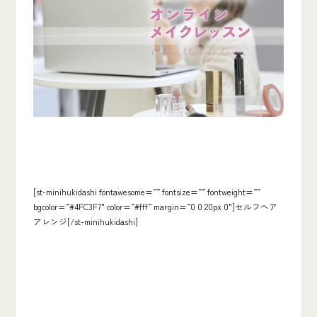
[st-minihukidashi fontawesome=”” fontsize=”” fontweight=””
bgcolor=”#4FC3F7″ color=”#fff” margin=”0 0 20px 0″]セルフヘア
アレンジ[/st-minihukidashi]