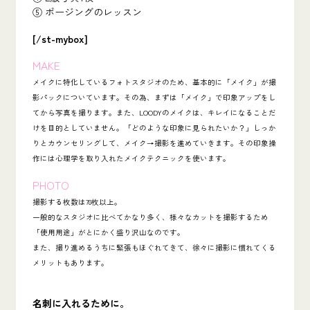
⑤ ポージングのレッスン
[/st-mybox]
MAKE
メイクに特化しているフォトスタジオのため、基本的に「メイク」が撮
影パックについています。その為、まずは「メイク」で印象アップをし
てから写真を撮ります。また、LOODYのメイクは、キレイになることだ
けを目的としていません。「
どのような印象に見られたいか？」しっか
りとカウンセリングして、メイク→撮影を進めていきます。その印象操
作には心理学を取り入れたメイクテクニックを使います。
PHOTO
撮影する枚数は70枚以上。
一般的なスタジオに比べてかなり多く、様々なカットを撮影するため
「使用用途」がとにかく盛り沢山
なのです。
また、撮り進めるうちに緊張もほぐれてきて、徐々に撮影に慣れてくる
メリットもあります。
名刺に入れるために。