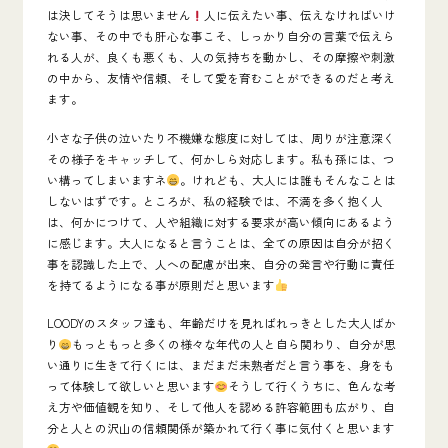
は決してそうは思いません
人に伝えたい事、伝えなければいけ
ない事、その中でも肝心な事こそ、しっかり自分の言葉で伝えら
れる人が、良くも悪くも、人の気持ちを動かし、その摩擦や刺激
の中から、友情や信頼、そして愛を育むことができるのだと考え
ます。
小さな子供の泣いたり不機嫌な態度に対しては、周りが注意深く
その様子をキャッチして、何かしら対応します。私も孫には、つ
い構ってしまいますネ
。けれども、大人には誰もそんなことは
しないはずです。ところが、私の経験では、不満を多く抱く人
は、何かにつけて、人や組織に対する要求が高い傾向にあるよう
に感じます。
大人になると言うことは、全ての原因は自分が招く
事を認識した上で、人への配慮が出来、自分の発言や行動に責任
を持てるようになる事が原則だと思います
LOODYのスタッフ達も、年齢だけを見ればれっきとした大人ばか
り
もっともっと多くの様々な年代の人と自ら関わり、自分が思
い通りに生きて行くには、まだまだ未熟者だと言う事を、身をも
って体験して欲しいと思います
そうして行くうちに、色んな考
え方や価値観を知り、そして他人を認める許容範囲も広がり、自
分と人との沢山の信頼関係が築かれて行く事に気付くと思います