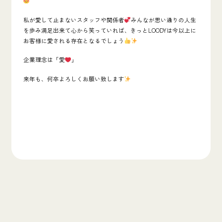
私が愛して止まないスタッフや関係者
みんなが思い通りの人生
を歩み満足出来て心から笑っていれば、きっとLOODYは今以上に
お客様に愛される存在となるでしょう
企業理念は「愛
」
来年も、何卒よろしくお願い致します