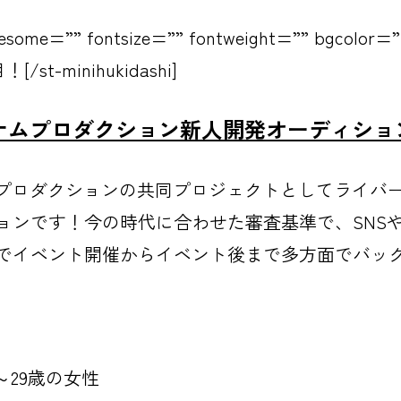
awesome=”” fontsize=”” fontweight=”” bgcolor=”
！[/st-minihukidashi]
チナムプロダクション新人開発オーディショ
ナムプロダクションの共同プロジェクトとしてライバ
ョンです！今の時代に合わせた審査基準で、SNS
でイベント開催からイベント後まで多方面でバッ
～29歳の女性