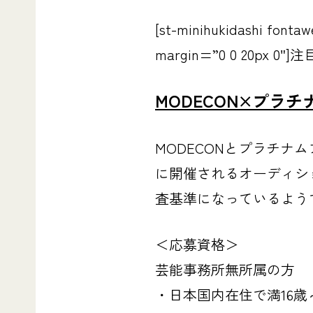
[st-minihukidashi font
margin=”0 0 20px 0″]注目
MODECON×プラ
MODECONとプラチ
に開催されるオーディシ
査基準になっているよう
＜応募資格＞
芸能事務所無所属の方
・日本国内在住で満16歳