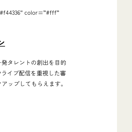
#f44336″ color=”#fff”
ン
ー発タレントの創出を目的
やライブ配信を重視した審
クアップしてもらえます。