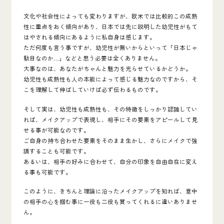
文化や社会性によっても変わりますが、欧米では比較的この成熟
性に重点をおく傾向があり、日本では先に説明した幼児性がもて
はやされる傾向にあるように私自身は感じます。
ただ何度も言う事ですが、幼児性が無いからといって「日本じゃ
駄目なのか…」などと思う必要は全くありません。
大事なのは、あなたがちゃんと魅力を光らせているかどうか。
幼児性も成熟性も人の本能によって感じる魅力なのですから、そ
こを理解して伸ばしていけば必ず伝わるものです。
そして実は、幼児性も成熟性も、その特徴をしっかり認識してい
れば、メイクアップで表現し、相手にその要素をアピールして見
せる事が可能なのです。
ご自身の持ち合わせた要素をそのまま生かし、さらにメイクで強
調することも可能です。
あるいは、相手の好みに合わせて、自分の印象を自由自在に変え
る事も可能です。
このように、きちんと理論に沿ったメイクアップを知れば、意中
の相手の心を掴む事に一役も二役も買ってくれるに違いありませ
ん。