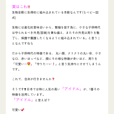
実はこれ
生物全般に生得的に組み込まれている本能なんです(☝️ベビー図
式)
生物には進化的意味合いから、繁殖を促す為に、小さな子供時代
は守られるべき外見
(容貌)を兼ね備え、またその外見は周りを魅
了し、保護や養護したくなるように組み込まれている。と言うこ
となんですね☝️
だから子供時代の特徴である、
丸い顔、クリクリの丸い目、小さ
な口、赤いほっぺなど、顔にその様な特徴が多いほど、周りを
「可愛いー
」「守りたーい
」と言う気持ちにさせてしまうん
です。
これで、合点が行きませんか
「アイドル」
そうです
❣
日本では特に人気の高い
が、
1番その
特徴を活用しています。
「アイドル」
と言えば？
可愛い