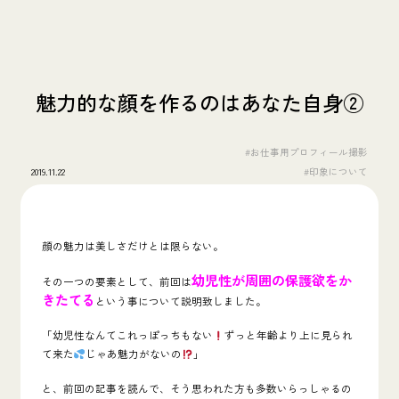
魅力的な顔を作るのはあなた自身②
#お仕事用プロフィール撮影
2019.11.22
#印象について
顔の魅力は美しさだけとは限らない。
幼児性が周囲の保護欲をか
その一つの要素として、前回は
きたてる
という事について説明致しました。
「幼児性なんてこれっぽっちもない
ずっと年齢より上に見られ
て来た
じゃあ魅力がないの
」
と、前回の記事を読んで、そう思われた方も多数いらっしゃるの