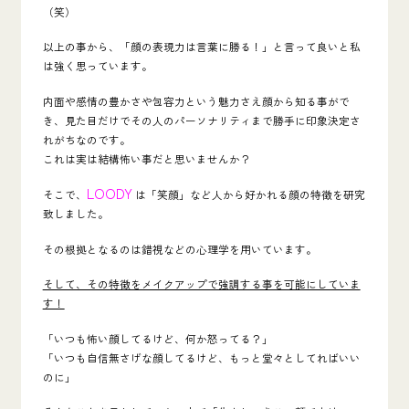
（笑）
以上の事から、
「
顔の表現力は言葉に勝る！」
と言って良いと私
は強く思っています。
内面や感情の豊かさや包容力という魅力さえ顔から知る事がで
き、見た目だけでその人のパーソナリティまで勝手に印象決定さ
れがちなのです。
これは実は結構怖い事だと思いませんか？
LOODY
そこで、
は「笑顔」など人から好かれる顔の特徴を研究
致しました。
その根拠となるのは錯視などの心理学を用いています。
そして、その特徴をメイクアップで強調する事を可能にしていま
す！
「いつも怖い顔してるけど、何か怒ってる？」
「いつも自信無さげな顔してるけど、もっと堂々としてればいい
のに」