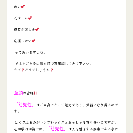
若い
初々しい
成長が楽しみ
応援したい
って思いますよね。
では
☝️ご自身の顔を鏡で再確認してみて下さい。
さて
どうでしょうか
童顔
の皆様
「幼児性」
はご自身にとって魅力であり、武器になり得るので
す。
幼く見えるのがコンプレックス
とおっしゃる方も多いのですが、
「幼児性
」
心理学的理論では、
は人を魅了する要素である事に