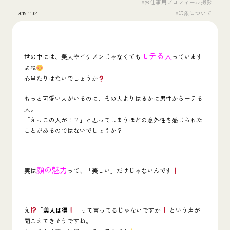
#お仕事用プロフィール撮影
2019.11.04
#印象について
モテる人
世の中には、美人やイケメンじゃなくても
っています
よね
心当たりはないでしょうか
もっと可愛い人がいるのに、その人よりはるかに男性からモテる
人。
「えっこの人が！？」と思ってしまうほどの意外性を感じられた
ことがあるのではないでしょうか？
顔の魅力
実は
って、「美しい」だけじゃないんです
え
「美人は得
️」
って言ってるじゃないですか
という声が
聞こえてきそうですね。