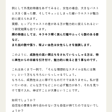
例として外見的特徴をあげてみると、女性の場合、大きなバスト
と大きく張った腰、そしてキュッとしまった細いウエストが魅力
的に捉えられます。
実際、ヒップとウエストの差がある方が魅力的に捉えられるとい
う研究結果も出ています。
顔の特徴としては、キラキラ輝く潤んだ瞳やふっくら艶のある唇
など。
また肌の艶や張り、程よい血色は女性らしさを強調します。
このように、
成熟性の高い顔立ちをされていらっしゃる方は、特
に異性からの目線を引き付け、魅力的に映ると言う事なのです。
これはあくまで一例で、「そんな理想的なスタイルは私には無
い」という方ももちろんいらっしゃるでしょう。
もちろん、成熟性は上に挙げたものだけではありません。私が言
いたいのは、どんな方でもどこかに必ず魅力があり、それを見つ
けて受け入れ、伸ばすことが大事ということです。
如何でしょうか？
幼児性の要素を持ち合わせない方も自信が持てたのではないでし
ょうか？