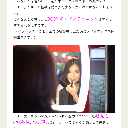
そんなことを言われて、心の中で「生まれつきこの顔ですけ
ど！？」と叫んだ経験を持つ人も少なくないのではないでしょう
か。
LOODY のメイクテクニック
そんな人なら特に、
はすぐ役
立てられるはずです。
(メイクレッスンの他、全ての撮影時にLOODYのメイクアップを体
験出来ます。)
幼児性
以上、美しさ以外で顔から得られる魅力について、①
、
成熟性
表現力
②
、③
の3つについてざっくり説明して来まし