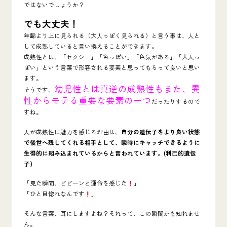
ではないでしょうか？
でも大丈夫！
年齢より上に見られる（大人っぽく見られる）と言う事は、人と
して成熟していると言い換えることができます。
成熟性とは、「セクシー」「色っぽい」「色気がある」「大人っ
ぽい」という言葉で形容される要素と思ってもらって良いと思い
ます。
幼児性とは真逆の成熟性もまた、異
そうです、
性からモテる重要な要素の一つ
だったりするので
すね。
人が成熟性に魅力を感じる理由は、
自分の遺伝子をより良い状態
で後世へ残してくれる相手として、瞬時にキャッチできるように
生得的に組み込まれているからと言われています。(利己的遺伝
子)
「見た瞬間、ビビーンと運命を感じた
」
「ひと目惚れなんです
」
そんな言葉、耳にしますよね？それって、この瞬間かも知れませ
ん。