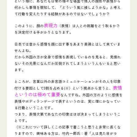
という様に、あなたも日常の様々な場面で他人の顔色や表情から
何かしら事情を察知して、「どういう風に接しようかな」と考え
て行動を変えたりする経験があるのではないでしょうか？
表現力
このように、顏の
（表情）は人との距離をどう取るか？
を決定付ける手がかりとなります。
日本では昔から感情を顔に出す事をあまり美徳とはして来ていま
せんよね。
だから外国の方が全身で感情を表現しているのを見ると、見慣れ
ないその光景になんだか圧倒されてしまうという人もいると思い
ます。
ところが、言葉以外の非言語コミュニケーションがその人を印象
表情
付ける要因として9割を占める(※）という視点から言うと、
というのは極めて重要
なんですね。外国の方のように感情を
表情やボディランゲージで表すというのは、実に理にかなってい
る行動ということです。
つまり、表情次第であなたの印象はほぼ決まってしまうというこ
とです。
（※これについて詳しくこの記事で書こうと思うと非常に長くな
りますので、興味ある方は、竹内一郎氏：著「人は見た目が９