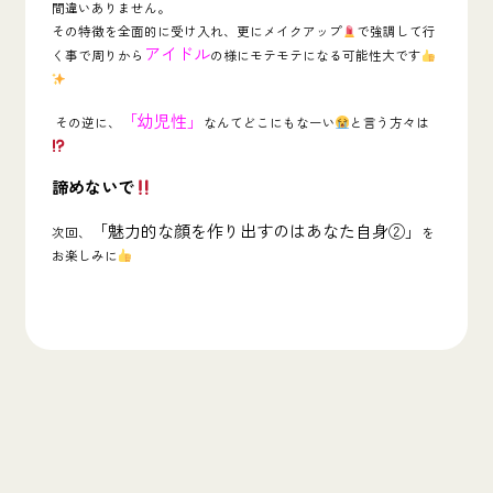
間違いありません。
その特徴を全面的に受け入れ、更にメイクアップ
で強調して行
アイドル
く事で周りから
の様にモテモテになる可能性大です
「幼児性」
その逆に、
なんてどこにもなーい
と言う方々は
諦めないで
「魅力的な顔を作り出すのはあなた自身②」
次回、
を
お楽しみに