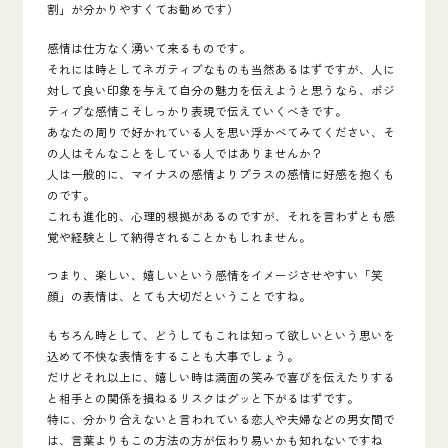
割」が分かりやすくてお勧めです）
感情は仕方なく湧いて来るものです。
それには時としてネガティブなものも当然あるはずですが、人に
対して良い印象を与えて自分の魅力を伝えようと思うなら、ポジ
ティブな感情こそしっかり表現で伝えていくべきです。
あなたの周りで好かれている人を思い浮かべてみてください、そ
の人はそんなことをしている人ではありませんか？
人は一般的に、マイナスの感情よりプラスの感情に好感を抱くも
のです。
これも進化的、心理的根拠があるのですが、それを言わずとも感
覚や経験として納得されることかもしれません。
つまり、楽しい、嬉しいという感情をイメージさせやすい「笑
顔」の表情は、とても大切だということですね。
もちろん時として、どうしてもこれは知って欲しいという思いを
込めて不快な表情をすることも大事でしょう。
だけどそれ以上に、嬉しい時は満面の笑みで喜びを伝えたりする
と相手との関係を損ねるリスクはグッと下がるはずです。
特に、分かり合えないと言われている恋人や夫婦などの男女間で
は、言葉よりもこの方法の方が伝わり易いかも知れないですね