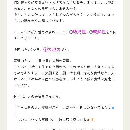
特別整った顔立ちというわけでもないけどモテまくる人、人望が
ある人、あなたの身近にもいませんか？
そういう人に対して
「どうしてなんだろう？」
というのを、ルッ
クスの観点からお話しています。
幼児性
成熟性
ここまでで顔の魅力の要因として、①
、②
をお伝
えしてきました。
③表現力
今回はその3つ目、
です。
表現力とは、一言で言えば
顔の表情
。
もちろん、持って生まれた顔のパーツの配置や形、大きさによる
ものもありますが、笑顔や怒り顔、泣き顔、深刻な表情など、人
はまるでその時の内面の状態を写し出すように
顔の表情
が変化し
ますよね。
例えば、人の表情を見ながら、
「今日はあの人、機嫌が悪そう。だから、近づかないでおこう
」
「この人はいつも笑顔で、一緒に居て楽しいなぁ
」