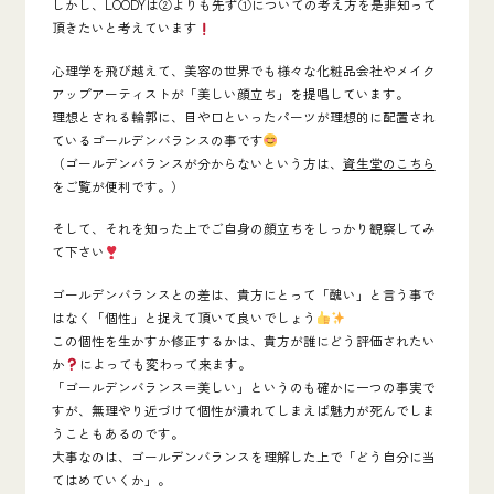
しかし、
LOODYは②よりも先ず①についての考え方を是非知って
頂きたい
と考えています
心理学を飛び越えて、美容の世界でも様々な化粧品会社やメイク
アップアーティストが「美しい顔立ち」を提唱しています。
理想とされる輪郭に、目や口といったパーツが理想的に配置され
ているゴールデンバランスの事です
（ゴールデンバランスが分からないという方は、
資生堂のこちら
をご覧が便利です。）
そして、それを知った上でご自身の顔立ちをしっかり観察してみ
て下さい
ゴールデンバランスとの差は、貴方にとって「醜い」と言う事で
はなく「個性」と捉えて頂いて良いでしょう
この個性を生かすか修正するかは、貴方が誰にどう評価されたい
か
によっても変わって来ます。
「ゴールデンバランス＝美しい」というのも確かに一つの事実で
すが、無理やり近づけて個性が潰れてしまえば魅力が死んでしま
うこともあるのです。
大事なのは、ゴールデンバランスを理解した上で「どう自分に当
てはめていくか」。