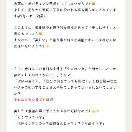
内面にもポジティブな予想をしてしまいがちです
そして、
周りから親切に丁重に扱われる事も明らかにされていま
す
(☝
ハロー効果)
このように、
進化論や心理学的な根拠があって「美人は得！」と
言える
でしょう
すなわち、「美しい」と言う事が様々な場面において有利なのは
間違いないようです
さて、皆様はこの有利な条件を「生まれつき」と断定し、
どこか
諦めてしまわれてないでしょうか？
「DNAが違う
」「自分は何をやっても無理
」と自分勝手な思
い込みで努力することさえやめてしまってはいられないでしょう
か
それは大きな損です
美しさは意識次第で手に入れる事が可能なのです
「どうやって〜
」
「大体そう言うのって高額なんじゃ？リスクも高そう
」