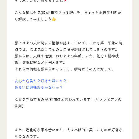
って思うこと、ありますよね
こんな風に
外見(顔)が重視される理由を、ちょっと心理学側面か
ら解説してみましょう
顔にはその人に関する情報が詰まっていて、しかも第一印象の時
点では、
ほぼ見た目でその人自身が評価されてしまう
のです。
顔からは、人種や性別、おおよその年齢、また、気分や精神状
態、健康状態なども伺えます。
それらの情報を顔からキャッチし、瞬時にその人に対して、
安心か危険か？好きか嫌いか？
あるいは興味あるかないか？
などを判断するのが
7秒間迄
と言われています。(☝️メラビアンの
法則)
また、進化的な意味合いから、人は本能的に美しいものが好きな
ものなのです。