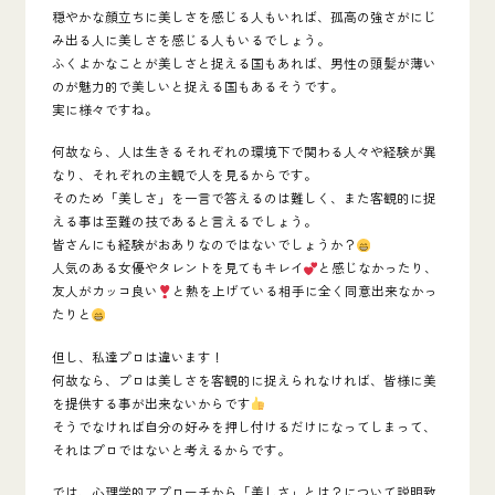
穏やかな顔立ちに美しさを感じる人もいれば、孤高の強さがにじ
み出る人に美しさを感じる人もいるでしょう。
ふくよかなことが美しさと捉える国もあれば、男性の頭髪が薄い
のが魅力的で美しいと捉える国もあるそうです。
実に様々ですね。
何故なら、人は生きるそれぞれの環境下で関わる人々や経験が異
なり、
それぞれの主観で人を見る
からです。
そのため「美しさ」を一言で答えるのは難しく、また客観的に捉
える事は至難の技であると言えるでしょう。
皆さんにも経験がおありなのではないでしょうか？
人気のある女優やタレントを見てもキレイ
と感じなかったり、
友人がカッコ良い
と熱を上げている相手に全く同意出来なかっ
たりと
但し、私達プロは違います！
何故なら、プロは美しさを客観的に捉えられなければ、皆様に美
を提供する事が出来ないからです
そうでなければ自分の好みを押し付けるだけになってしまって、
それはプロではないと考えるからです。
では、心理学的アプローチから「美しさ」とは？について説明致