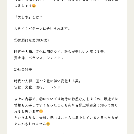
しましょう
「美しさ」とは？
大きく２パターンに分けられます。
①普遍的な美(絶対美)
時代や人種、文化に関係なく、誰もが美しいと感じる美。
黄金律、バランス、シンメトリー
②社会的美
時代や人種、国や文化に伴い変化する美。
伝統、文化、流行、トレンド
以上の内容で、②については流行に敏感な方をはじめ、最近では
情報も入手しやすくなったこともあり皆様比較的良く知っておら
れると思います
というよりも、皆様の感心はこちらに集中していると言った方が
よいかもしれません