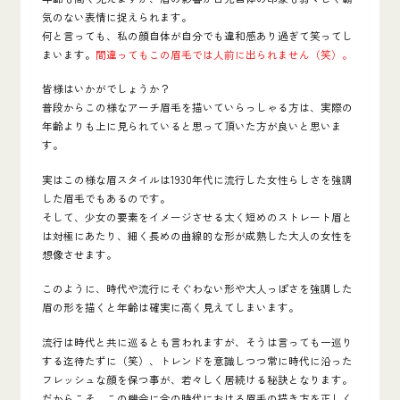
気のない表情に捉えられます。
何と言っても、私の顔自体が自分でも違和感あり過ぎて笑ってし
まいます。
間違ってもこの眉毛では人前に出られません（笑）。
皆様はいかがでしょうか？
普段からこの様なアーチ眉毛を描いていらっしゃる方は、実際の
年齢よりも上に見られていると思って頂いた方が良いと思いま
す。
実はこの様な眉スタイルは1930年代に流行した女性らしさを強調
した眉毛でもあるのです。
そして、少女の要素をイメージさせる太く短めのストレート眉と
は対極にあたり、細く長めの曲線的な形が成熟した大人の女性を
想像させます。
このように、
時代や流行にそぐわない形や大人っぽさを強調した
眉の形を描くと年齢は確実に高く見えてしまいます。
流行は時代と共に巡るとも言われますが、そうは言っても一巡り
する迄待たずに（笑）、トレンドを意識しつつ常に時代に沿った
フレッシュな顔を保つ事が、若々しく居続ける秘訣となります。
だからこそ、この機会に今の時代における眉毛の描き方を正しく