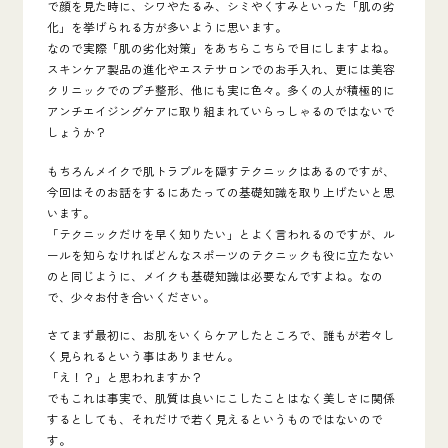
で顔を見た時に、
シワやたるみ、シミやくすみ
といった
「肌の劣
化」
を挙げられる方が多いように思います。
なので実際「肌の劣化対策」をあちらこちらで目にしますよね。
スキンケア製品の進化やエステサロンでのお手入れ、更には美容
クリニックでのプチ整形、他にも実に色々。多くの人が積極的に
アンチエイジングケアに取り組まれていらっしゃるのではないで
しょうか？
もちろん
メイクで肌トラブルを隠すテクニックはある
のですが、
今回はそのお話をするにあたっての基礎知識を取り上げたいと思
います。
「テクニックだけを早く知りたい」とよく言われるのですが、ル
ールを知らなければどんなスポーツのテクニックも役に立たない
のと同じように、メイクも基礎知識は必要なんですよね。なの
で、少々お付き合いください。
さてまず最初に、
お肌をいくらケアしたところで、誰もが若々し
く見られるという事はありません。
「え！？」と思われますか？
でもこれは事実で、肌質は良いにこしたことはなく美しさに関係
するとしても、それだけで若く見えるというものではないので
す。