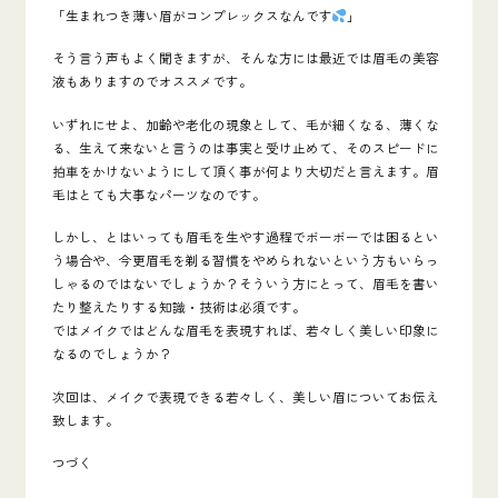
「生まれつき薄い眉がコンプレックスなんです
」
そう言う声もよく聞きますが、そんな方には最近では眉毛の美容
液もありますのでオススメです。
いずれにせよ、加齢や老化の現象として、毛が細くなる、薄くな
る、生えて来ないと言うのは事実と受け止めて、そのスピードに
拍車をかけないようにして頂く事が何より大切だと言えます。眉
毛はとても大事なパーツなのです。
しかし、とはいっても眉毛を生やす過程でボーボーでは困るとい
う場合や、今更眉毛を剃る習慣をやめられないという方もいらっ
しゃるのではないでしょうか？そういう方にとって、眉毛を書い
たり整えたりする知識・技術は必須です。
ではメイクではどんな眉毛を表現すれば、若々しく美しい印象に
なるのでしょうか？
次回は、メイクで表現できる若々しく、美しい眉についてお伝え
致します。
つづく