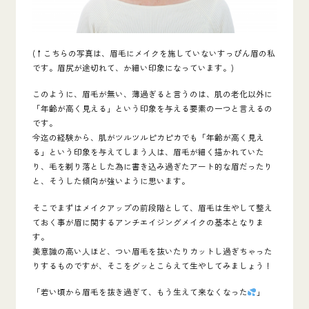
(↑こちらの写真は、眉毛にメイクを施していないすっぴん眉の私
です。眉尻が途切れて、か細い印象になっています。)
このように、
眉毛
が無い、薄過ぎると言うのは、肌の老化以外に
「年齢が高く見える」という印象を与える要素の一つと言えるの
です。
今迄の経験から、
肌がツルツルピカピカでも
「年齢が高く見え
る」という印象を与えてしまう人は、眉毛が細く描かれていた
り、毛を剃り落とした為に書き込み過ぎたアート的な眉だったり
と、そうした
傾向が強いように思います。
そこでまずはメイクアップの前段階として、
眉毛は生やして整え
ておく事
が眉に関するアンチエイジングメイクの基本
となりま
す。
美意識の高い人ほど、つい眉毛を抜いたりカットし過ぎちゃった
りするものですが、そこをグッとこらえて生やしてみましょう！
「若い頃から眉毛を抜き過ぎて、もう生えて来なくなった
」