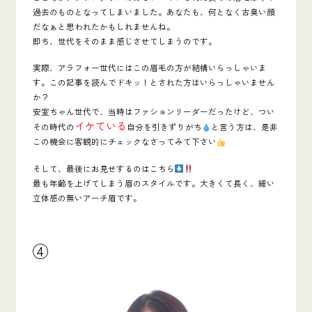
過去のものとなってしまいました。あなたも、何となく古臭い顔
だなぁと思われたかもしれませんね。
即ち、世代をそのまま感じさせてしまうのです。
実際、アラフォー世代にはこの眉毛の方が結構いらっしゃいま
す。この記事を読んでドキッ！とされた方はいらっしゃいません
か？
安室ちゃん世代で、当時はファションリーダーだったけど、つい
イケている
その時代の
自分を引きずりがち
と言う方は、是非
この機会に客観的にチェックなさってみて下さい
そして、最後にお見せするのはこちら
最も年齢を上げてしまう眉のスタイルです。大きくて長く、細い
立体感の無いアーチ眉です。
④