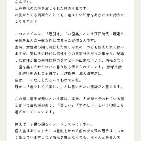
なんです。
江戸時代の女性を演じられた時の写真です。
お肌がとても綺麗だとしても、若々しい印象をあなたはお持ちに
なりますか？
このスタイルは、
「眉引き」「お歯黒」
という江戸時代に既婚や
子供を産んだ一般女性に広まった習慣なんです。
当時、女性達の間で流行したおしゃれの一つとも伝えられてはい
ますが、実はその時代は男性中心の武家社会だった事から、結婚
した女性が
他の男性に魅力をアピール出来ないよう、眉毛をなく
し歯を黒くさせられたと言う説も伝えられています。(参考文献
「化粧行動の社会心理学」大坊郁夫 北大路書房)。
要は、モテなくしたというわけですね。
確かに「若々しくて美しい」とは言いがたい風貌だと言えます。
この様に眉毛が無いという事は、本来、人が持ち合わせている顔
と比べて違和感があり、
「美しい」「若々しい」という印象から
遠ざかってしまいます。
例えば、
子供の顔をイメージしてみて下さい。
個人差はありますが、お化粧を始める前の少女達の眉毛はしっか
り生えていますよね？眉毛を書かなくても、ちゃんとあるんで