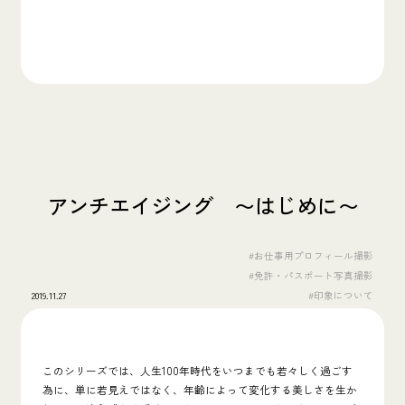
アンチエイジング 〜はじめに〜
#お仕事用プロフィール撮影
#免許・パスポート写真撮影
2019.11.27
#印象について
このシリーズでは、人生
100
年時代をいつまでも若々しく過ごす
為に、
単に若見えではなく、年齢によって変化する美しさを生か