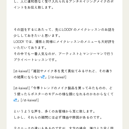
し、人に違和感なく受け入れられるアンチエイジングメイクのポ
イント
をお伝え致します。
その話をするにあたって、先に
LOODY
のメイクレッスンのお話を
少ししておきたいと思います。
LOODY
では、撮影と同様にメイクレッスンのメニューも大好評を
いただいております。
その中でも一番人気なのが、
アーティストとマンツーマンで行う
プライベートレッスン
です。
[st-kaiwa1]「雑誌やメイク本を見て真似てみるけれど、その通り
の結果にならない
」[/st-kaiwa1]
[st-kaiwa1]「今季トレンドのメイク製品を買ってみたものの、ど
う使ったらポスターのモデルの様な顔になれるのかわからなくて
」[/st-kaiwa1]
というような声を、多くのお客様から耳に致します。
しかし、それらの疑問には必ず
理由や原因があるのです。
テクニックの違いもあるのですが、大方の場合、
誰ひとり全く同