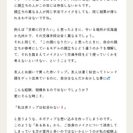
じ顔立ちの人がこの世には存在しないからです
。
顔立ちの異なる人が同じ手法でメイクをしても、同じ結果が得ら
れるわけはないですね。
例えば「京都に行きたい」と思ったときに、今いる場所が北海道
か九州かで、その交通手段は全く異なるでしょう。
それと同じで、「この顔になりたい」と思ったときに、自分の顔
立ちが参考にしているモデルの顔立ちとどう違うのか？を理解し
て、それを踏まえてメイクという交通手段をどう使っていくかを
考えないといけない、ということです。
友人とお揃いで買った赤いリップ。
友人は凄く似合ってトレンド
顔をゲット出来ているのに、自分はなんだかおかしな事に
こんな経験、結構あるのではないでしょうか？
更にそんな時こそ、
「私は赤リップは似合わない
」
と言うような、ネガティブな思い込みを作ってしまうのです。
このような「あるある」から、ご自身のメイクについて迷走して
しまっている方が意外と多いのではないかというのが私の経験上