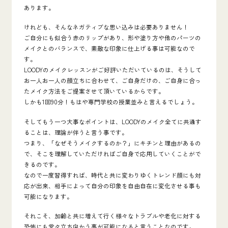
あります。
けれども、そんなネガティブな思い込みは必要ありません！
ご自分にも似合う赤のリップがあり、形や塗り方や他のパーツの
メイクとのバランスで、素敵な印象に仕上げる事は可能なので
す。
LOODYのメイクレッスンがご好評いただいているのは、そうして
お一人お一人の顔立ちに合わせて、ご自身だけの、ご自身に合っ
たメイク方法をご提案させて頂いているから
です。
しかも1回90分！もはや専門学校の授業並みと言えるでしょう。
そしてもう一つ大事なポイントは、
LOODYのメイク全てに共通す
ることは、
理論が伴うと言う事です。
つまり、「なぜそうメイクするのか？」にキチンと理由があるの
で、そこを理解していただければご自身で応用していくことがで
きるのです。
なので一度習得すれば、時代と共に変わりゆくトレンド顔にも対
応が出来、相手によって自分の印象を自由自在に変化させる事も
可能になります。
それこそ、加齢と共に増えて行く様々なトラブルや老化に対する
恐怖にも堂々立ち向かう事が可能になると言うことなのです。