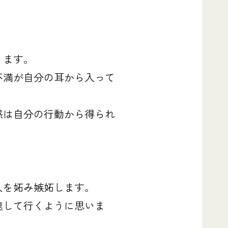
ります。
不満が自分の耳から入って
感は自分の行動から得られ
人を妬み嫉妬します。
速して行くように思いま