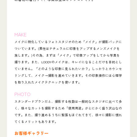
MAKE
メイクに特化しているフォトスタジオのため「メイク」が撮影パックに
ついています。(男性はナチュラルに印象をアップするメンズメイクを
施します。)その為、まずは「メイク」で印象アップをしてから写真を
撮ります。また、LOODYのメイクは、キレイになることだけを目的とし
ていません。「
どのような印象に見られたいか？」しっかりとカウンセ
リングして、メイク→撮影を進めていきます。その印象操作には心理学
を取り入れたメイクテクニックを使います。
PHOTO
スタンダードプランだと、撮影する枚数は一般的なスタジオに比べて多
く、様々なカットを撮影するため
「使用用途」がとにかく盛り沢山
なの
です。また、撮り進めるうちに緊張もほぐれてきて、徐々に撮影に慣れ
てくるメリットもあります。
お客様ギャラリー