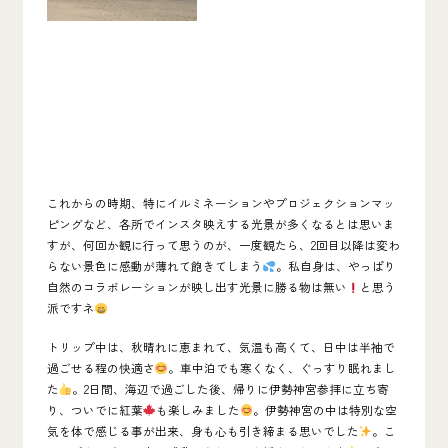
これからの時期、特にイルミネーションやプロジェクションマッ
ピングなど、各所でインスタ映えする光景が多くなるとは思いま
すが、何回か観に行って思うのが、一度観たら、2回目以降は変わ
らない景色に感動が薄れて飽きてしまう
。私自身は、やっぱり
自然のコラボレーションが映し出す光景に勝る物は無い
と思う
派ですネ
トリップ中は、秋晴れに恵まれて、気温も高くて、日中は半袖で
過ごせる程の快適さ
。車中泊でも寒くなく、ぐっすり眠れまし
た
。2日間、海辺で過ごした後、帰りに伊勢神宮参拝に立ち寄
り、ついでに紅葉
も楽しみました
。伊勢神宮の中は特別な空
気を体で感じる事が出来、身も心も引き締まる思いでした
。こ