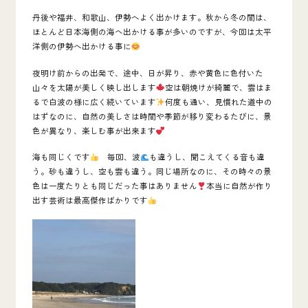
丹後や福井、和歌山、伊勢へよく出かけます。秋から冬の間は、
ほとんど日本海側の海ヘ出かける事が多いのですが、今回は太平
洋側の伊勢へ出かける事に
夜明け前からの出発で、途中、日が昇り、赤や黄色に色付いた
山々を太陽が美しく映し出します
空は朝焼けが綺麗で、雲はま
るで白波の様に広く続いています
何度も通い、見慣れた道中の
はずなのに、自然の美しさは時間や季節が移り変わるたびに、景
色が異なり、楽しむ事が出来ます
海も同じくです
毎回、波
も違うし、聞こえてくる音も違
う。砂も違うし、空も雲も違う。同じ場所なのに、その時々の景
色は一度たりとも同じだった事はありません
本当に自然が作り
出す芸術は最高傑作ばかりです