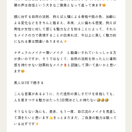
賛の声は自信という大きなご褒美となって返って来ます
顔に対する自然の法則、例えば人種による骨格や肌の色、加齢に
よる変化などをきちんと踏まえ、本来、人に備わる感覚、例えば
男性が女性に対して感じる魅力などを知ることによって、それら
をメイクの力で表現することが出来れば、今以上に美しく魅力的
になれる事は間違いありません
ナチュラルメイク
＝薄いメイク と勘違いされていらっしゃる方
が多いのですが、そうではなくて、
自然の法則を伴った人に違和
感を持たせない効果的なメイク
と認識して頂いて良いかと思い
ます
美人は3日で飽きる
こんな言葉があるように、
ただ造形の美しさだけを目指しても、
人を惹きつける魅力はたった3日間ほどしか持たない
そうならない為にも、是非、もう一度、
自己流のメイクを見直し
て頂きたい
と思います
きっとまだまだ、ご自身の魅力は眠って
いるはずです