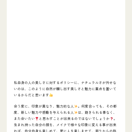
私自身の人の美しさに対するポリシーに、
ナチュラル
さが外せな
いのは、このように自然が醸し出す美しさと魅力に重点を置いて
いるからだと思います
会う度に、印象が異なり、魅力的な人
。何度合っても、その都
度、新しい魅力や感動を与えられる人
は、飽きられる事なく、
また会いたい
と思わすことが出来るのではないでしょうか
。
生まれ持った自分の顔を、メイクで様々な印象に変える事が出来
れば、自分自身も楽しめて、更に人を楽しませて、周りからの称