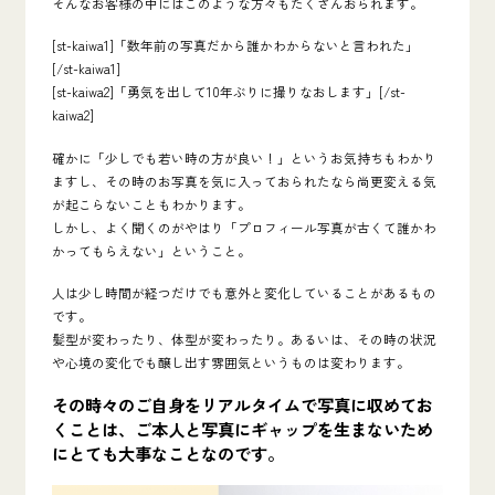
そんなお客様の中にはこのような方々もたくさんおられます。
[st-kaiwa1]「数年前の写真だから誰かわからないと言われた」
[/st-kaiwa1]
[st-kaiwa2]「勇気を出して10年ぶりに撮りなおします」[/st-
kaiwa2]
確かに「少しでも若い時の方が良い！」というお気持ちもわかり
ますし、その時のお写真を気に入っておられたなら尚更変える気
が起こらないこともわかります。
しかし、よく聞くのがやはり
「プロフィール写真が古くて誰かわ
かってもらえない」
ということ。
人は少し時間が経つだけでも意外と変化していることがあるもの
です。
髪型が変わったり、体型が変わったり。あるいは、その時の状況
や心境の変化でも醸し出す雰囲気というものは変わります。
その時々のご自身をリアルタイムで写真に収めてお
くことは
、ご本人と写真にギャップを生まないため
にとても大事なことなのです
。