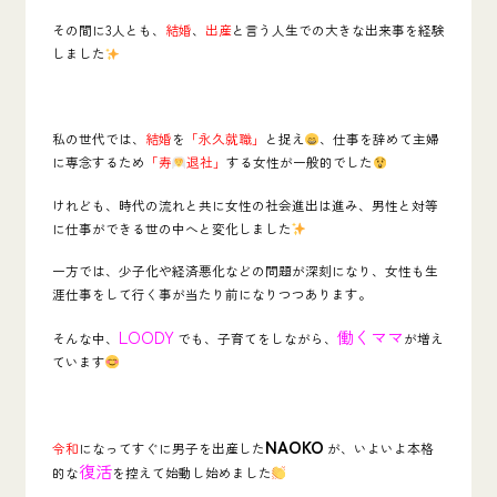
その間に3人とも、
結婚
、
出産
と言う人生での大きな出来事を経験
しました
私の世代では、
結婚
を
「永久就職」
と捉え
、仕事を辞めて主婦
に専念するため
「寿
退社」
する女性が一般的でした
けれども、時代の流れと共に女性の社会進出は進み、男性と対等
に仕事ができる世の中へと変化しました
一方では、少子化や経済悪化などの問題が深刻になり、
女性も生
涯仕事をして行く事
が当たり前になりつつあります。
LOODY
働くママ
そんな中、
でも、子育てをしながら、
が増え
ています
NAOKO
令和
になってすぐに男子を出産した
が、いよいよ本格
復活
的な
を控えて始動し始めました