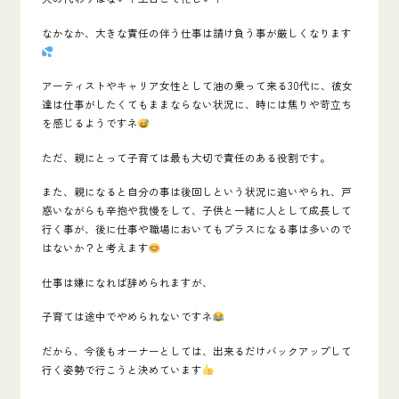
なかなか、大きな責任の伴う仕事は請け負う事が厳しくなります
アーティストやキャリア女性として油の乗って来る30代に、彼女
達は仕事がしたくてもままならない状況に、時には焦りや苛立ち
を感じるようですネ
ただ、
親にとって子育ては最も大切で責任のある役割
です。
また、親になると自分の事は後回しという状況に追いやられ、戸
惑いながらも辛抱や我慢をして、子供と一緒に人として成長して
行く事が、後に仕事や職場においてもプラスになる事は多いので
はないか？と考えます
仕事は嫌になれば辞められますが、
子育ては途中でやめられないですネ
だから、今後もオーナーとしては、出来るだけバックアップして
行く姿勢で行こうと決めています