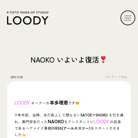
NAOKO いよいよ復活
#スタッフBlog
2019.11.05
LOODY
本多理恵
オーナーの
です
11年半前、当時、未だ成人して間もない
SATOE
や
SHOKO
を引き連
NAOKO
LOODY
れ、専門学生だった
をアシスタントに
の前身
であるヘアメイク事務所
RSS(アールエスツー)
をスタートさせま
した