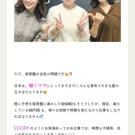
ただ、保育園の合否が問題です
働くママ
日本は、
にとってまだまだいろんな意味で大きな壁が
立ちはだかります
既に子供を保育園に通わした
SHOKO
もそうでしたが、現在、通わ
している
SATOE
も、様々な制限や問題を抱えながら仕事をしなけ
ればなりません
LOODY
のようにお客様あってのお仕事では、時間も不規則、本
人の代わりはない！土日こそ忙しい！