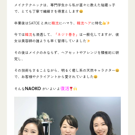
メイクテクニックは、専門学生から私が直々に教えた秘蔵っ子
で、とても丁寧で繊細さを得意とします
卒業後はSATOE と共に
韓流
にハマり、
韓流ヘア
に特化
今では
韓流
も浸透して、
「ネジリ巻き」
は一般化してますが、彼
女は美容師の誰よりも早く習得していました
その後はメイクのみならず、ヘアセットやアレンジを積極的に研
究し、
その技術もさることながら、明るく癒し系の天然キャラクター
で、お客様やクライアントから愛されていました
NAOKO
復活
そんな
がいよいよ