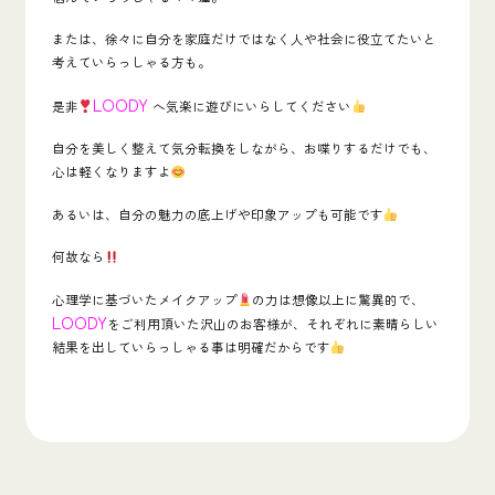
または、徐々に自分を家庭だけではなく人や社会に役立てたいと
考えていらっしゃる方も。
LOODY
是非
へ気楽に遊びにいらしてください
自分を美しく整えて気分転換をしながら、お喋りするだけでも、
心は軽くなりますよ
あるいは、自分の魅力の底上げや印象アップも可能です
何故なら
心理学に基づいたメイクアップ
の力は想像以上に驚異的で、
LOODY
をご利用頂いた沢山のお客様が、それぞれに素晴らしい
結果を出していらっしゃる事は明確だからです