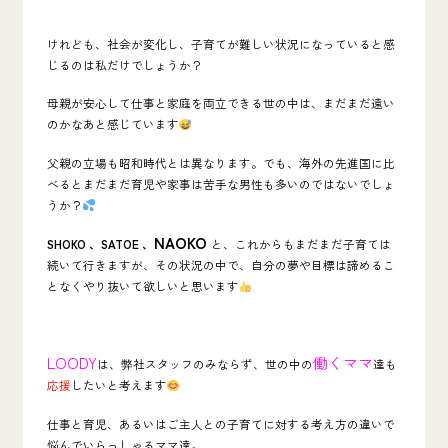
けれども、社会が変化し、子育てが難しい状況になっていると感
じるのは私だけでしょうか？
母親が安心して仕事と家庭を両立できる世の中は、まだまだ遠い
のかなあと感じています
父親の立場も昭和時代とは異なります。でも、海外の先進国に比
べるとまだまだ育児や家事は苦手な男性も多いのではないでしょ
うか？
NAOKO
SHOKO 、SATOE 、
と、これからもまだまだ子育ては
続いて行きますが、その状況の中で、
自分の夢や目標は諦めるこ
となくやり抜いて欲しい
と思います
LOODY
働くママ
は、弊社スタッフのみならず、世の中の
達も
応援
したいと考えます
仕事と育児、あるいはご主人との子育てに対する考え方の違いで
悩んでいらっしゃるママ達。