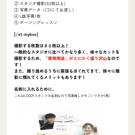
② スタジオ撮影(80枚以上)
③ 写真データ（CDにてお渡し）
④ L版写真1枚
⑤ ポージングレッスン
[/st-mybox]
撮影する枚数は８０枚以上！
一般的なスタジオに比べてかなり多く、様々なカットを
撮影するため、
「使用用途」がとにかく盛り沢山
なので
す！
また、撮り進めるうちに緊張もほぐれてきて、徐々に撮
影に慣れてくるメリットもあります！
名刺に入れるために。
これはLOODYスタッフの名刺なので写真推しがすごいですが(笑)