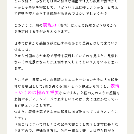
という様に、あなたも日常の様々な場面で他人の顔色や表情から
何かしら事情を察知して、「どういう風に接しようかな」と考え
て行動を変えたりする経験があるのではないでしょうか？
表現力
このように、顏の
（表情）は人との距離をどう取るか？
を決定付ける手がかりとなります。
日本では昔から感情を顔に出す事をあまり美徳とはして来ていま
せんよね。
だから外国の方が全身で感情を表現しているのを見ると、見慣れ
ないその光景になんだか圧倒されてしまうという人もいると思い
ます。
ところが、言葉以外の非言語コミュニケーションがその人を印象
表情
付ける要因として9割を占める(※）という視点から言うと、
というのは極めて重要
なんですね。外国の方のように感情を
表情やボディランゲージで表すというのは、実に理にかなってい
る行動ということです。
つまり、表情次第であなたの印象はほぼ決まってしまうというこ
とです。
（※これについて詳しくこの記事で書こうと思うと非常に長くな
りますので、興味ある方は、竹内一郎氏：著「人は見た目が９