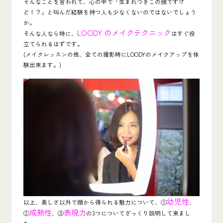
そんなことを言われて、心の中で「生まれつきこの顔ですけ
ど！？」と叫んだ経験を持つ人も少なくないのではないでしょう
か。
LOODY のメイクテクニック
そんな人なら特に、
はすぐ役
立てられるはずです。
(メイクレッスンの他、全ての撮影時にLOODYのメイクアップを体
験出来ます。)
幼児性
以上、美しさ以外で顔から得られる魅力について、①
、
成熟性
表現力
②
、③
の3つについてざっくり説明して来まし