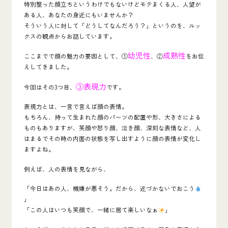
特別整った顔立ちというわけでもないけどモテまくる人、人望が
ある人、あなたの身近にもいませんか？
そういう人に対して
「どうしてなんだろう？」
というのを、ルッ
クスの観点からお話しています。
幼児性
成熟性
ここまでで顔の魅力の要因として、①
、②
をお伝
えしてきました。
③表現力
今回はその3つ目、
です。
表現力とは、一言で言えば
顔の表情
。
もちろん、持って生まれた顔のパーツの配置や形、大きさによる
ものもありますが、笑顔や怒り顔、泣き顔、深刻な表情など、人
はまるでその時の内面の状態を写し出すように
顔の表情
が変化し
ますよね。
例えば、人の表情を見ながら、
「今日はあの人、機嫌が悪そう。だから、近づかないでおこう
」
「この人はいつも笑顔で、一緒に居て楽しいなぁ
」