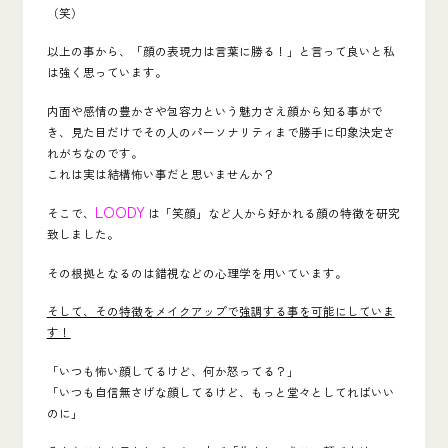
（笑）
以上の事から、
「
顔の表現力は言葉に勝る！」
と言って良いと私
は強く思っています。
内面や感情の豊かさや包容力という魅力さえ顔から知る事がで
き、見た目だけでその人のパーソナリティまで勝手に印象決定さ
れがちなのです。
これは実は結構怖い事だと思いませんか？
LOODY
そこで、
は「笑顔」など人から好かれる顔の特徴を研究
致しました。
その根拠となるのは錯視などの心理学を用いています。
そして、その特徴をメイクアップで強調する事を可能にしていま
す！
「いつも怖い顔してるけど、何か怒ってる？」
「いつも自信無さげな顔してるけど、もっと堂々としてればいい
のに」