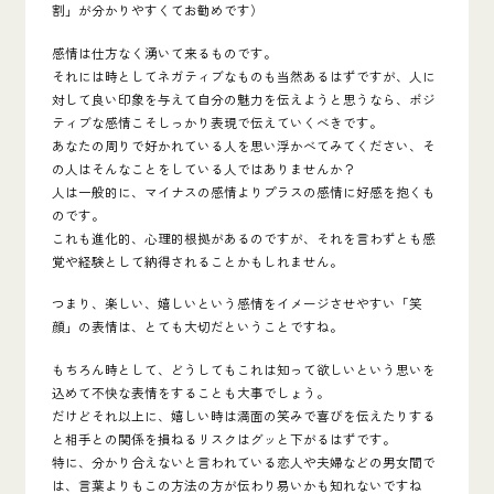
割」が分かりやすくてお勧めです）
感情は仕方なく湧いて来るものです。
それには時としてネガティブなものも当然あるはずですが、人に
対して良い印象を与えて自分の魅力を伝えようと思うなら、ポジ
ティブな感情こそしっかり表現で伝えていくべきです。
あなたの周りで好かれている人を思い浮かべてみてください、そ
の人はそんなことをしている人ではありませんか？
人は一般的に、マイナスの感情よりプラスの感情に好感を抱くも
のです。
これも進化的、心理的根拠があるのですが、それを言わずとも感
覚や経験として納得されることかもしれません。
つまり、楽しい、嬉しいという感情をイメージさせやすい「笑
顔」の表情は、とても大切だということですね。
もちろん時として、どうしてもこれは知って欲しいという思いを
込めて不快な表情をすることも大事でしょう。
だけどそれ以上に、嬉しい時は満面の笑みで喜びを伝えたりする
と相手との関係を損ねるリスクはグッと下がるはずです。
特に、分かり合えないと言われている恋人や夫婦などの男女間で
は、言葉よりもこの方法の方が伝わり易いかも知れないですね