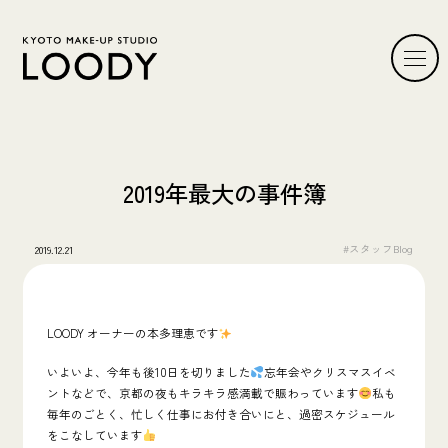
2019年最大の事件簿
#スタッフBlog
2019.12.21
LOODY オーナーの本多理恵です
いよいよ、今年も後10日を切りました
忘年会やクリスマスイベ
ントなどで、京都の夜もキラキラ感満載で賑わっています
私も
毎年のごとく、忙しく仕事にお付き合いにと、過密スケジュール
をこなしています