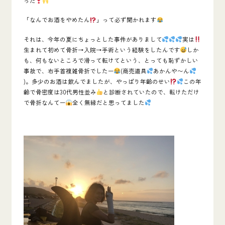
った
「なんでお酒をやめたん
」
って必ず聞かれます
それは、今年の夏にちょっとした事件がありまして
実は
生まれて初めて
骨折→入院→手術
という経験をしたんです
しか
も、何もないところで滑って転けてという、とっても恥ずかしい
事故で、
右手首複雑骨折
でしたー
(商売道具
あかんや〜ん
)。多少のお酒は飲んでましたが、やっぱり年齢のせい
この年
齢で骨密度は30代男性並み
と診断されていたので、転けただけ
で骨折なんてー
全く無縁だと思ってました