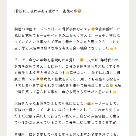
(骨折10日後に手術を受けて、術後の私
)
禁酒の理由は、ズバリ
この骨折事件なのです
全身麻酔だった
私は目覚めても一日中ベッドの上
そう言えば、一日中、横にな
っているという事なんて何年も無かったなぁと思ったら、これも
良し
と入院中は様々な事を考える良い機会になりました
そこで、自分の年齢を客観的に自覚して
、人生100年時代の生
き方を改めて考え、とにかく、自分の身体を労わり大切にする事
を優先しよう
と考えたんです
幸せな人生、先ずは心身共に健
康が第一ですネ
病気や怪我をすると、周りにも迷惑や心配をか
けてしまいます
それを今回の骨折事件で痛感致しました
元気
で毎日笑って居られる事が、自分も周りも幸せだと思います
大好きだったお酒を封印しても死にはしない
オーナーとして、
家族の一員として、あるいはパートナーとして、これから先もま
だまだ役割を果たして行きたい私です。
自分の存在価値こそ生き
ている証
だと思っているので、自分を大切に愛して参ります
皆様も、
自分を愛している
と堂々と言えますか
愛を注ぐにも、