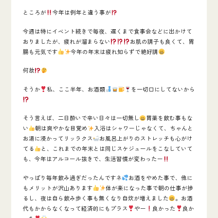
ところが
今年は例年と違う事が
今週は特にイベント続きで毎夜、遅くまで食事会などに出かけて
おりましたが、疲れが溜まらない
お肌の調子も良くて、胃
腸も元気です
今年の年末は疲れ知らずで絶好調
何故
そうか
私、ここ半年、お酒類
を一切口にしてないから
そう言えば、二日酔いで辛い日々は一切無し
胃薬を飲む事もな
い
朝は爽やかな目覚め
入浴はシャワーじゃなくて、ちゃんと
お湯に浸かってリッラクス
お風呂上がりのストレッチも心がけ
てる
と、これまでの年末とは同じスケジュールをこなしていて
も、今年はアルコール抜きで、生活習慣が変わったー
やっぱり毎年飲み過ぎだったんですネ
お酒をやめた事で、他に
もメリットが沢山あります
体が楽になった事で朝の仕事が捗
るし、夜は自ら飲み歩く事も無くなり自炊が増えました
。お酒
代もかからなくなって経済的にもプラス
やー
良かった
良か