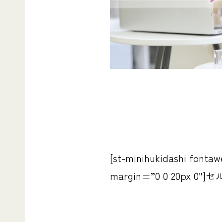
[st-minihukidashi font
margin=”0 0 20px 0″