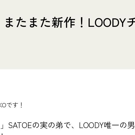
be】またまた新作！LOOD
KOです！
ube」SATOEの実の弟で、LOODY唯一