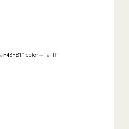
#F48FB1″ color=”#fff”