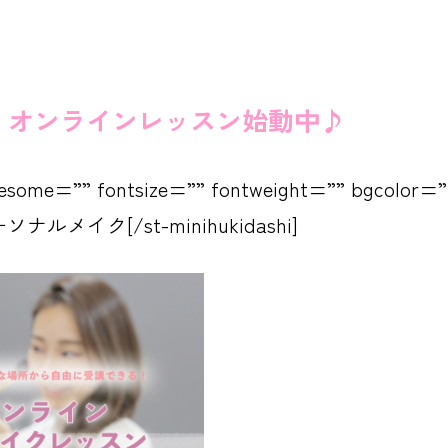
！オンラインレッスン始動中♪
awesome=”” fontsize=”” fontweight=”” bgcolor=”
パーソナルメイク[/st-minihukidashi]