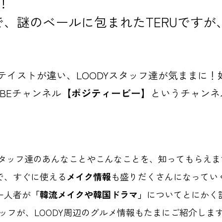
！
、謎のベールに包まれたTERUですが
テイストが違い、LOODYスタッフ達が気ままに！
UBEチャンネル
【ポジティービー】
というチャンネ
スタッフ達のあんなことやこんなことを、知ってもらえま
で、すぐに使える
メイク情報
も盛りだくさんになってい
一人者が
「韓流メイクや韓国ドラマ」
についてとにかく
タッフが、LOODY周辺のグルメ情報もたまにご紹介しま