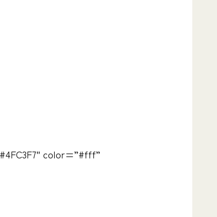
#4FC3F7″ color=”#fff”