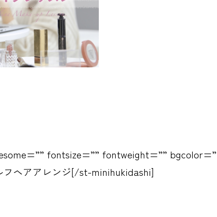
awesome=”” fontsize=”” fontweight=”” bgcolor=”
]セルフヘアアレンジ[/st-minihukidashi]