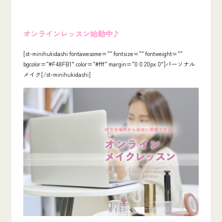
オンラインレッスン始動中♪
[st-minihukidashi fontawesome=”” fontsize=”” fontweight=””
bgcolor=”#F48FB1″ color=”#fff” margin=”0 0 20px 0″]パーソナル
メイク[/st-minihukidashi]