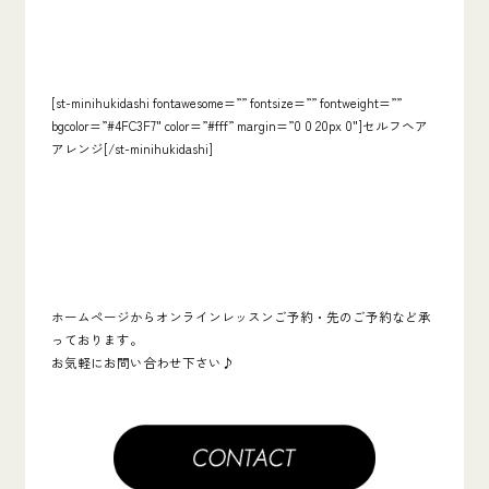
[st-minihukidashi fontawesome=”” fontsize=”” fontweight=””
bgcolor=”#4FC3F7″ color=”#fff” margin=”0 0 20px 0″]セルフヘア
アレンジ[/st-minihukidashi]
ホームページからオンラインレッスンご予約・先のご予約など承
っております。
お気軽にお問い合わせ下さい♪