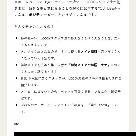
※ホームページとは少しテイストが違い、LOODYスタッフ達が気
ままに！好きな事と為になることを緩めに配信するYOUTUBEチャ
ンネル
【ポジティービー】
というチャンネルです。
どんなチャンネルなの？
癖の強ーい、LOODYスタッフ達のあんなことやこんなことを、知っ
てもらえます。笑
あ、メイク屋さんなので、すぐに使える
メイク情報
も盛りだくさん
になっていく予定です。
韓流メイクを広めた第一人者が
「韓流メイクや韓国ドラマ」
につい
てとにかく語ります！！
365日下京区に居るスタッフが、LOODY周辺のグルメ情報もたまにご
紹介します。
メニューにはないものの、ペットを可愛く撮るコツなんかも配信予
定です。
LOODYのオーナーアーティストの心の声を、「声だけ配信」しま
す。
etc……